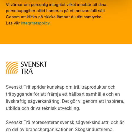
Detaljlösningar
Vi värnar om personlig integritet vilket innebär att dina
Träytors brandegenskaper
personuppgifter alltid hanteras på ett ansvarsfullt sätt.
Tekniska byten med sprinkler
Genom att klicka på skicka lämnar du ditt samtycke.
Läs vår
integritetspolicy.
Riskvärdering i flervåningsbostadshus
Brandstandarder
Brandstatistik för flervåningsträhus
Kontroll av utförande
Miljö
Miljöeffekter
LCA
Miljöpolitik och miljömål
Miljödeklarationer och märkning
Svenskt Trä sprider kunskap om trä, träprodukter och
Termer och förkortningar
träbyggande för att främja ett hållbart samhälle och en
livskraftig sågverksnäring. Det gör vi genom att inspirera,
Planering
utbilda och driva teknisk utveckling.
Planera ett träbygge
Klimatkalkylator hallar
Svenskt Trä representerar svensk sågverksindustri och är
Projektering av trähus - generellt
en del av branschorganisationen Skogsindustrierna.