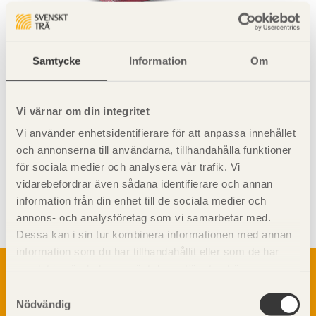
Exempel på stålrullager som reducerar
flanktransmissionen.
Samtycke
Information
Om
Vi värnar om din integritet
Vi använder enhetsidentifierare för att anpassa innehållet
och annonserna till användarna, tillhandahålla funktioner
för sociala medier och analysera vår trafik. Vi
vidarebefordrar även sådana identifierare och annan
Visa sajtkarta
information från din enhet till de sociala medier och
annons- och analysföretag som vi samarbetar med.
Dessa kan i sin tur kombinera informationen med annan
information som du har tillhandahållit eller som de har
Om trä
samlat in när du har använt deras tjänster. Läs mer om
vår
integritetspolicy
och
kakpolicy
.
Materialet trä
Samtyckesval
TräGuiden är den digitala handboken för trä och
Nödvändig
Skogsbruk
träbyggande och innehåller information om