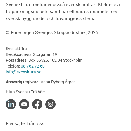
Byggsystem
Svenskt Trä företräder också svensk limträ- , KL-trä- och
förpackningsindustri samt har ett nära samarbete med
Fasadsystem i skivmaterial
svensk bygghandel och trävarugrossisterna.
Bullerskärmar och andra utomhuskonstruktioner
Träbroar
© Föreningen Sveriges Skogsindustrier, 2026.
Byggnation och utförande
Planering
Svenskt Trä
Utförande
Besöksadress: Storgatan 19
Produkter
Postadress: Box 55525, 102 04 Stockholm
Telefon:
08-762 72 60
Konstruktionsvirke
info@svenskttra.se
Konstruktionsvirke Behandlat
Ansvarig utgivare:
Anna Ryberg Ågren
Konstruktionsvirke Obehandlat
Hitta Svenskt Trä här:
Konstruktionsvirke Fingerskarvat
Konstruktionsvirke Fingerskarvat Obehandlat
Limträ
Limträ Obehandlat
Fler sajter från oss:
Fanerträ