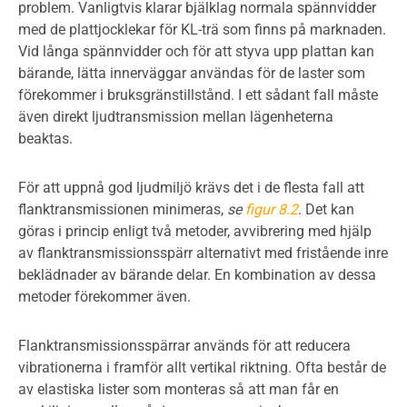
problem. Vanligtvis klarar bjälklag normala spännvidder
med de plattjocklekar för KL-trä som finns på marknaden.
Vid långa spännvidder och för att styva upp plattan kan
bärande, lätta innerväggar användas för de laster som
förekommer i bruksgränstillstånd. I ett sådant fall måste
även direkt ljudtransmission mellan lägenheterna
beaktas.
För att uppnå god ljudmiljö krävs det i de flesta fall att
flanktransmissionen minimeras,
se
figur 8.2
. Det kan
göras i princip enligt två metoder, avvibrering med hjälp
av flanktransmissionsspärr alternativt med fristående inre
beklädnader av bärande delar. En kombination av dessa
metoder förekommer även.
Flanktransmissionsspärrar används för att reducera
vibrationerna i framför allt vertikal riktning. Ofta består de
av elastiska lister som monteras så att man får en