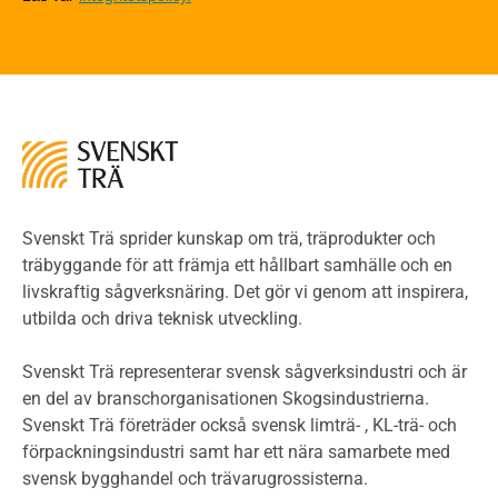
Riskvärdering i flervåningsbostadshus
Brandstandarder
Brandstatistik för flervåningsträhus
Kontroll av utförande
Miljö
Miljöeffekter
LCA
Miljöpolitik och miljömål
Miljödeklarationer och märkning
Svenskt Trä sprider kunskap om trä, träprodukter och
Termer och förkortningar
träbyggande för att främja ett hållbart samhälle och en
livskraftig sågverksnäring. Det gör vi genom att inspirera,
Planering
utbilda och driva teknisk utveckling.
Planera ett träbygge
Klimatkalkylator hallar
Svenskt Trä representerar svensk sågverksindustri och är
Projektering av trähus - generellt
en del av branschorganisationen Skogsindustrierna.
Byggsystem
Svenskt Trä företräder också svensk limträ- , KL-trä- och
förpackningsindustri samt har ett nära samarbete med
Fasadsystem i skivmaterial
svensk bygghandel och trävarugrossisterna.
Bullerskärmar och andra utomhuskonstruktioner