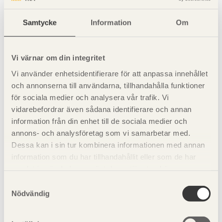
Figur 6.15
Vägt reduktionstal,
R
, för en dubbelvägg
Samtycke
Information
Om
w,50-3150
med KL-träskivor med tjocklekarna 105 mm respektive 65
mm. Värden framtagna från laboratoriemätningar och
utan säkerhetsmarginaler.
Vi värnar om din integritet
Vi använder enhetsidentifierare för att anpassa innehållet
Tabell 6.6 Värden på luftljudsisolering för enkla
och annonserna till användarna, tillhandahålla funktioner
respektive dubbla väggskivor av KL-trä.
för sociala medier och analysera vår trafik. Vi
vidarebefordrar även sådana identifierare och annan
information från din enhet till de sociala medier och
Väggtyp
Skivtjocklek
Luftspalt
Isolertjocklek
R
w,50–
(mm)
mellan
(mm)
annons- och analysföretag som vi samarbetar med.
3150
väggar
(dB)
Dessa kan i sin tur kombinera informationen med annan
(mm)
information som du har tillhandahållit eller som de har
Enkel skiva
65
–
–
31 (–
av KL-trä
1)
samlat in när du har använt deras tjänster. Läs mer om
Enkel skiva
105
–
–
34 (–
vår
integritetspolicy
och
kakpolicy
.
Samtyckesval
av KL-trä
1)
Nödvändig
Dubbel skiva
2 × 65
10
2 × 70
55 (–
av KL-trä
3)
Dubbel skiva
2 × 65
10
2 × 95
58 (–