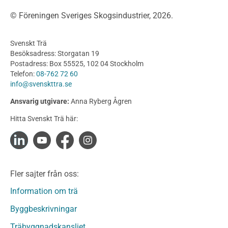
Träbroar
© Föreningen Sveriges Skogsindustrier, 2026.
Byggnation och utförande
Planering
Svenskt Trä
Utförande
Besöksadress: Storgatan 19
Produkter
Postadress: Box 55525, 102 04 Stockholm
Telefon:
08-762 72 60
Konstruktionsvirke
info@svenskttra.se
Konstruktionsvirke Behandlat
Ansvarig utgivare:
Anna Ryberg Ågren
Konstruktionsvirke Obehandlat
Hitta Svenskt Trä här:
Konstruktionsvirke Fingerskarvat
Konstruktionsvirke Fingerskarvat Obehandlat
Limträ
Limträ Obehandlat
Fler sajter från oss:
Fanerträ
Fanerträ Obehandlat
Information om trä
Träpaneler och utvändigt beklädnadsvirke
Byggbeskrivningar
Träpanel och Utvändig beklädnad Behandlat
Träbyggnadskansliet