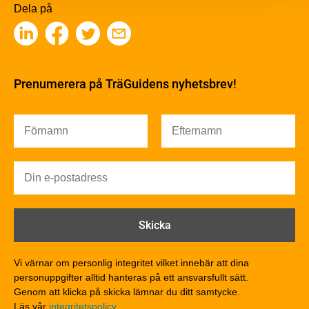
Träbaserade produkter
Dela på
Kemisk behandling
Fakta om Limträ
Byggfysik
Fukt
Prenumerera på TräGuidens nyhetsbrev!
Värmeisolering och lufttäthet
Ljud
Brandsäkerhet
Brandsäkerhet
Byggnadsklasser och verksamhetsklasser
Brandförlopp i byggnader
Brandtekniska funktionskrav
Brandklasser för material och konstruktioner
Träkonstruktioners brandmotstånd
Detaljlösningar
Vi värnar om personlig integritet vilket innebär att dina
Träytors brandegenskaper
personuppgifter alltid hanteras på ett ansvarsfullt sätt.
Tekniska byten med sprinkler
Genom att klicka på skicka lämnar du ditt samtycke.
Läs vår
integritetspolicy.