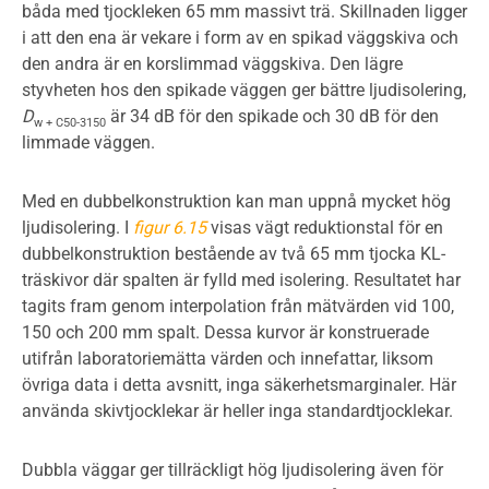
båda med tjockleken 65 mm massivt trä. Skillnaden ligger
i att den ena är vekare i form av en spikad väggskiva och
den andra är en korslimmad väggskiva. Den lägre
styvheten hos den spikade väggen ger bättre ljudisolering,
D
är 34 dB för den spikade och 30 dB för den
w + C50-3150
limmade väggen.
Med en dubbelkonstruktion kan man uppnå mycket hög
ljudisolering. I
figur 6.15
visas vägt reduktionstal för en
dubbelkonstruktion bestående av två 65 mm tjocka KL-
träskivor där spalten är fylld med isolering. Resultatet har
tagits fram genom interpolation från mätvärden vid 100,
150 och 200 mm spalt. Dessa kurvor är konstruerade
utifrån laboratoriemätta värden och innefattar, liksom
övriga data i detta avsnitt, inga säkerhetsmarginaler. Här
använda skivtjocklekar är heller inga standardtjocklekar.
Dubbla väggar ger tillräckligt hög ljudisolering även för