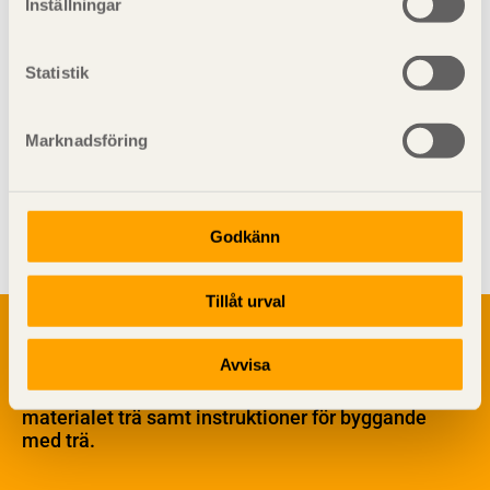
Inställningar
av KL-trä
2)
Statistik
Marknadsföring
Visa sajtkarta
Godkänn
Tillåt urval
Om trä
Materialet trä
Avvisa
TräGuiden är den digitala handboken för trä och
Skogsbruk
träbyggande och innehåller information om
Barrträdets uppbyggnad
materialet trä samt instruktioner för byggande
med trä.
Träets egenskaper och kvalitet
Sågverksprocessen