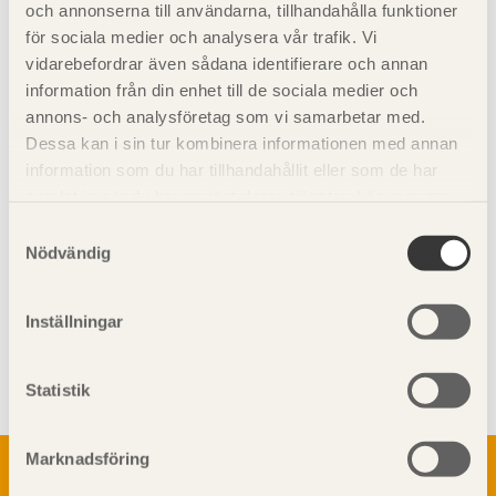
och annonserna till användarna, tillhandahålla funktioner
för sociala medier och analysera vår trafik. Vi
Se även
vidarebefordrar även sådana identifierare och annan
information från din enhet till de sociala medier och
Konstruktiv utformning
annons- och analysföretag som vi samarbetar med.
Dessa kan i sin tur kombinera informationen med annan
information som du har tillhandahållit eller som de har
samlat in när du har använt deras tjänster. Läs mer om
vår
integritetspolicy
och
kakpolicy
.
Samtyckesval
Nödvändig
Inställningar
Visa sajtkarta
Statistik
Om trä
Marknadsföring