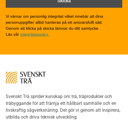
Träkonstruktioners brandmotstånd
Detaljlösningar
Vi värnar om personlig integritet vilket innebär att dina
Träytors brandegenskaper
personuppgifter alltid hanteras på ett ansvarsfullt sätt.
Tekniska byten med sprinkler
Genom att klicka på skicka lämnar du ditt samtycke.
Läs vår
integritetspolicy.
Riskvärdering i flervåningsbostadshus
Brandstandarder
Brandstatistik för flervåningsträhus
Kontroll av utförande
Miljö
Miljöeffekter
LCA
Miljöpolitik och miljömål
Miljödeklarationer och märkning
Svenskt Trä sprider kunskap om trä, träprodukter och
Termer och förkortningar
träbyggande för att främja ett hållbart samhälle och en
livskraftig sågverksnäring. Det gör vi genom att inspirera,
Planering
utbilda och driva teknisk utveckling.
Planera ett träbygge