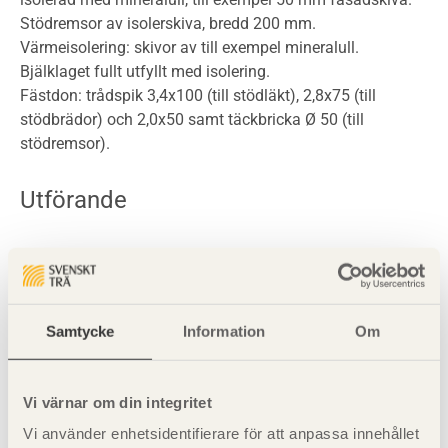
Stödremsor av isolerskiva, bredd 200 mm.
Värmeisolering: skivor av till exempel mineralull.
Bjälklaget fullt utfyllt med isolering.
Fästdon: trådspik 3,4x100 (till stödläkt), 2,8x75 (till
stödbrädor) och 2,0x50 samt täckbricka Ø 50 (till
stödremsor).
Utförande
Stödbrädor eller stödläkt monteras mot bjälkarna.
Blindbottenbrädor eller -skivor tillpassas med god
passning till bjälkar och de spikas med trådspik 2,0x50 på
Samtycke
Information
Om
varje sida med spikavstånd 200 mm. Skarvar mellan
skivor täcks på undersidan med 300 mm breda remsor av
samma material så att en rimlig lufttäthet erhålls.
Vi värnar om din integritet
Isolerskivorna monteras på undersidan med hjälp av
stödremsa och spik med täckbricka.
Vi använder enhetsidentifierare för att anpassa innehållet