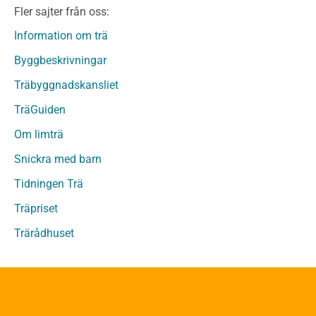
Fler sajter från oss:
Fanerträ
Fanerträ Obehandlat
Information om trä
Träpaneler och utvändigt beklädnadsvirke
Byggbeskrivningar
Träpanel och Utvändig beklädnad Behandlat
Träbyggnadskansliet
Träpanel och utvändig beklädnad Obehandlat
Trägolv
TräGuiden
Trägolv Behandlat
Om limträ
Trägolv Obehandlat
Snickra med barn
Sågat virke
Sågat virke Behandlat
Tidningen Trä
Sågat virke Obehandlat
Träpriset
Övriga träprodukter
Trärådhuset
Övrigt byggvirke
Trall
Underlagsspont
Sparrar
Läkt