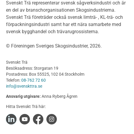
Klimatkalkylator hallar
Svenskt Trä representerar svensk sågverksindustri och är
Projektering av trähus - generellt
en del av branschorganisationen Skogsindustrierna.
Byggsystem
Svenskt Trä företräder också svensk limträ- , KL-trä- och
förpackningsindustri samt har ett nära samarbete med
Fasadsystem i skivmaterial
svensk bygghandel och trävarugrossisterna.
Bullerskärmar och andra utomhuskonstruktioner
Träbroar
© Föreningen Sveriges Skogsindustrier, 2026.
Byggnation och utförande
Planering
Svenskt Trä
Utförande
Besöksadress: Storgatan 19
Produkter
Postadress: Box 55525, 102 04 Stockholm
Telefon:
08-762 72 60
Konstruktionsvirke
info@svenskttra.se
Konstruktionsvirke Behandlat
Ansvarig utgivare:
Anna Ryberg Ågren
Konstruktionsvirke Obehandlat
Hitta Svenskt Trä här:
Konstruktionsvirke Fingerskarvat
Konstruktionsvirke Fingerskarvat Obehandlat
Limträ
Limträ Obehandlat