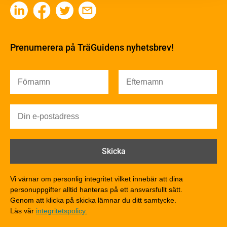
Kemisk behandling
Fakta om Limträ
Byggfysik
Fukt
Prenumerera på TräGuidens nyhetsbrev!
Värmeisolering och lufttäthet
Ljud
Brandsäkerhet
Brandsäkerhet
Byggnadsklasser och verksamhetsklasser
Brandförlopp i byggnader
Brandtekniska funktionskrav
Brandklasser för material och konstruktioner
Träkonstruktioners brandmotstånd
Detaljlösningar
Vi värnar om personlig integritet vilket innebär att dina
Träytors brandegenskaper
personuppgifter alltid hanteras på ett ansvarsfullt sätt.
Tekniska byten med sprinkler
Genom att klicka på skicka lämnar du ditt samtycke.
Läs vår
integritetspolicy.
Riskvärdering i flervåningsbostadshus