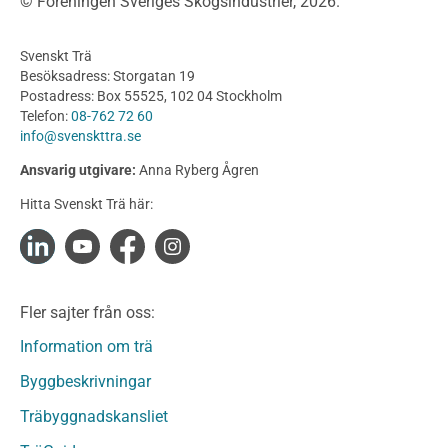
© Föreningen Sveriges Skogsindustrier, 2026.
Byggnation och utförande
Planering
Svenskt Trä
Utförande
Besöksadress: Storgatan 19
Produkter
Postadress: Box 55525, 102 04 Stockholm
Telefon:
08-762 72 60
Konstruktionsvirke
info@svenskttra.se
Konstruktionsvirke Behandlat
Ansvarig utgivare:
Anna Ryberg Ågren
Konstruktionsvirke Obehandlat
Hitta Svenskt Trä här:
Konstruktionsvirke Fingerskarvat
Konstruktionsvirke Fingerskarvat Obehandlat
Limträ
Limträ Obehandlat
Fler sajter från oss:
Fanerträ
Fanerträ Obehandlat
Information om trä
Träpaneler och utvändigt beklädnadsvirke
Byggbeskrivningar
Träpanel och Utvändig beklädnad Behandlat
Träbyggnadskansliet
Träpanel och utvändig beklädnad Obehandlat
Trägolv