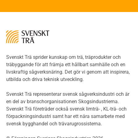
Brandstandarder
Brandstatistik för flervåningsträhus
Kontroll av utförande
Miljö
Miljöeffekter
LCA
Miljöpolitik och miljömål
Miljödeklarationer och märkning
Svenskt Trä sprider kunskap om trä, träprodukter och
Termer och förkortningar
träbyggande för att främja ett hållbart samhälle och en
livskraftig sågverksnäring. Det gör vi genom att inspirera,
Planering
utbilda och driva teknisk utveckling.
Planera ett träbygge
Klimatkalkylator hallar
Svenskt Trä representerar svensk sågverksindustri och är
Projektering av trähus - generellt
en del av branschorganisationen Skogsindustrierna.
Byggsystem
Svenskt Trä företräder också svensk limträ- , KL-trä- och
förpackningsindustri samt har ett nära samarbete med
Fasadsystem i skivmaterial
svensk bygghandel och trävarugrossisterna.
Bullerskärmar och andra utomhuskonstruktioner
Träbroar