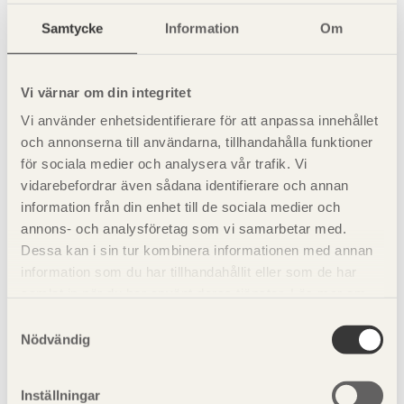
Samtycke
Information
Om
Avtäckning
Lådans översida täcks med ytbelagd
metalliserad stålplåt.
Vi värnar om din integritet
Tabell 1.
Vi använder enhetsidentifierare för att anpassa innehållet
och annonserna till användarna, tillhandahålla funktioner
Se även
för sociala medier och analysera vår trafik. Vi
vidarebefordrar även sådana identifierare och annan
Materialet trä
information från din enhet till de sociala medier och
annons- och analysföretag som vi samarbetar med.
Regler och standarder
Dessa kan i sin tur kombinera informationen med annan
information som du har tillhandahållit eller som de har
Konstruktiv utformning
samlat in när du har använt deras tjänster. Läs mer om
vår
integritetspolicy
och
kakpolicy
.
Planera träbygg
Samtyckesval
Nödvändig
Ytbehandling med underhåll
Inställningar