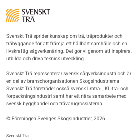
Miljö
Miljöeffekter
LCA
Miljöpolitik och miljömål
Miljödeklarationer och märkning
Svenskt Trä sprider kunskap om trä, träprodukter och
Termer och förkortningar
träbyggande för att främja ett hållbart samhälle och en
livskraftig sågverksnäring. Det gör vi genom att inspirera,
Planering
utbilda och driva teknisk utveckling.
Planera ett träbygge
Klimatkalkylator hallar
Svenskt Trä representerar svensk sågverksindustri och är
Projektering av trähus - generellt
en del av branschorganisationen Skogsindustrierna.
Byggsystem
Svenskt Trä företräder också svensk limträ- , KL-trä- och
förpackningsindustri samt har ett nära samarbete med
Fasadsystem i skivmaterial
svensk bygghandel och trävarugrossisterna.
Bullerskärmar och andra utomhuskonstruktioner
Träbroar
© Föreningen Sveriges Skogsindustrier, 2026.
Byggnation och utförande
Planering
Svenskt Trä
Utförande