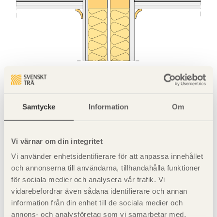
Bild 2. Anslutning mellan lägenhetsskiljande
bjälklagskonstruktion och lägenhetsskiljande
Samtycke
Information
Om
väggkonstruktion. Vertikalsnitt.
Vi värnar om din integritet
2x100 mineralull.
Vi använder enhetsidentifierare för att anpassa innehållet
Genomgående 22 OSB-skiva.
och annonserna till användarna, tillhandahålla funktioner
för sociala medier och analysera vår trafik. Vi
Dubbla gipsskivor på ömse sidor
vidarebefordrar även sådana identifierare och annan
information från din enhet till de sociala medier och
annons- och analysföretag som vi samarbetar med.