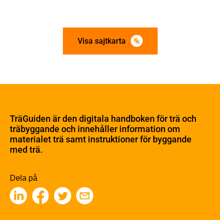
Visa sajtkarta
Om trä
Materialet trä
TräGuiden är den digitala handboken för trä och
Skogsbruk
träbyggande och innehåller information om
Barrträdets uppbyggnad
materialet trä samt instruktioner för byggande
med trä.
Träets egenskaper och kvalitet
Sågverksprocessen
Träbaserade produkter
Dela på
Kemisk behandling
Fakta om Limträ
Byggfysik