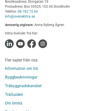
Besöksadress: Storgatan 19
Produkter
Postadress: Box 55525, 102 04 Stockholm
Telefon:
08-762 72 60
Konstruktionsvirke
info@svenskttra.se
Konstruktionsvirke Behandlat
Ansvarig utgivare:
Anna Ryberg Ågren
Konstruktionsvirke Obehandlat
Hitta Svenskt Trä här:
Konstruktionsvirke Fingerskarvat
Konstruktionsvirke Fingerskarvat Obehandlat
Limträ
Limträ Obehandlat
Fler sajter från oss:
Fanerträ
Fanerträ Obehandlat
Information om trä
Träpaneler och utvändigt beklädnadsvirke
Byggbeskrivningar
Träpanel och Utvändig beklädnad Behandlat
Träbyggnadskansliet
Träpanel och utvändig beklädnad Obehandlat
Trägolv
TräGuiden
Trägolv Behandlat
Om limträ
Trägolv Obehandlat