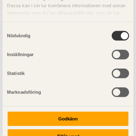
Dessa kan i sin tur kombinera informationen med annan
information som du har tillhandahållit eller som de har
samlat in när du har använt deras tjänster. Läs mer om
vår
integritetspolicy
och
kakpolicy
.
Samtyckesval
Nödvändig
Inställningar
Statistik
Marknadsföring
Godkänn