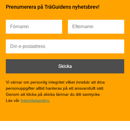
Fukt
Prenumerera på TräGuidens nyhetsbrev!
Värmeisolering och lufttäthet
Ljud
Brandsäkerhet
Brandsäkerhet
Byggnadsklasser och verksamhetsklasser
Brandförlopp i byggnader
Brandtekniska funktionskrav
Brandklasser för material och konstruktioner
Träkonstruktioners brandmotstånd
Detaljlösningar
Vi värnar om personlig integritet vilket innebär att dina
Träytors brandegenskaper
personuppgifter alltid hanteras på ett ansvarsfullt sätt.
Tekniska byten med sprinkler
Genom att klicka på skicka lämnar du ditt samtycke.
Läs vår
integritetspolicy.
Riskvärdering i flervåningsbostadshus
Brandstandarder
Brandstatistik för flervåningsträhus
Kontroll av utförande