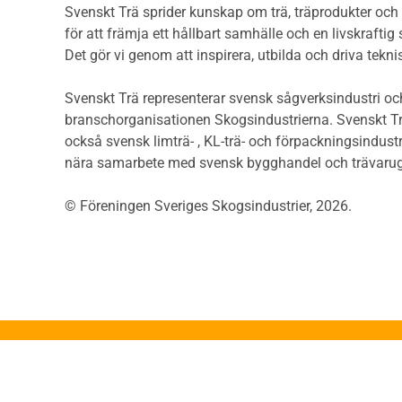
Träytors brandegenskaper
Svenskt Trä sprider kunskap om trä, träprodukter oc
Sågat
Tekniska byten med sprinkler
för att främja ett hållbart samhälle och en livskraftig
Såga
Riskvärdering i
Det gör vi genom att inspirera, utbilda och driva tekni
Såga
flervåningsbostadshus
Övrig
Brandstandarder
Svenskt Trä representerar svensk sågverksindustri och
Övri
Brandstatistik för
branschorganisationen Skogsindustrierna. Svenskt Tr
Trall
flervåningsträhus
också svensk limträ- , KL-trä- och förpackningsindustr
Unde
Kontroll av utförande
nära samarbete med svensk bygghandel och trävarug
Spar
Miljö
Läkt
© Föreningen Sveriges Skogsindustrier, 2026.
Miljöeffekter
Form
LCA
Dime
Miljöpolitik och miljömål
Invän
Miljödeklarationer och
märkning
Trälis
Termer och förkortningar
Lättb
Planering
Konstr
Planera ett träbygge
Proje