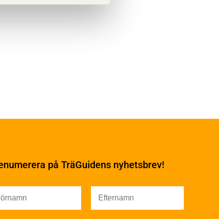
Underhåll
Ytbehandling och
underhåll
enumerera på TräGuidens nyhetsbrev!
Ytbehandling och
underhåll – generellt
Färg
Träskydd
Utförande - utvändigt