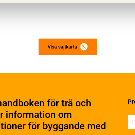
Visa sajtkarta
ation och utförande
Konstruktiv utformning
ering
Grundläggning
rande
Stomme
handboken för trä och
Pr
Stomkomplettering
kter
Trädäck
r information om
ruktionsvirke
Bullerskärmar
truktionsvirke
uktioner för byggande med
Träbroar
ndlat
Dimensionering