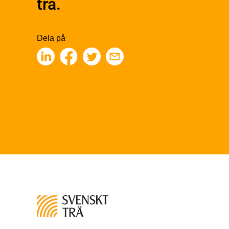
trä.
Träbaserade produkter
Kons
Obe
Kemisk behandling
Konst
Fakta om Limträ
Finge
Dela på
Byggfysik
Kons
Fukt
Fing
Värmeisolering och lufttäthet
Limtr
Ljud
Limt
Brandsäkerhet
Faner
Brandsäkerhet
Fane
Byggnadsklasser och
Träpa
verksamhetsklasser
beklä
Brandförlopp i byggnader
Träp
Brandtekniska funktionskrav
bekl
Brandklasser för material och
Träp
konstruktioner
bekl
Träkonstruktioners
Trägo
brandmotstånd
Träg
Detaljlösningar
Träg