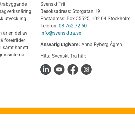
h träbyggande
Svenskt Trä
 virke
Konstruktionssystem för 
 sågverksnäring.
Besöksadress: Storgatan 19
t virke Behandlat
Dimensionering av KL-
sk utveckling.
Postadress: Box 55525, 102 04 Stockholm
träkonstruktioner
t virke Obehandlat
Telefon:
08-762 72 60
Förband och anslutnings
a träprodukter
 är en del av
info@svenskttra.se
Bjälklag
gt byggvirke
ä företräder
Ansvarig utgivare:
Anna Ryberg Ågren
Väggar
i samt har ett
KL-trä och brand
rlagsspont
rossisterna.
Hitta Svenskt Trä här:
KL-trä och ljud
rar
KL-trä och värme och fuk
Upphandling och monta
virke
Takstolshandboken
nsionshyvlat
Bakgrund
diga panelbrädor
Trä och miljö
ter
Takstolar
alkar
Takstolstyper
uktion
Stabilisering av takkonst
kteringsGuiden
Stabilisering av fackverk