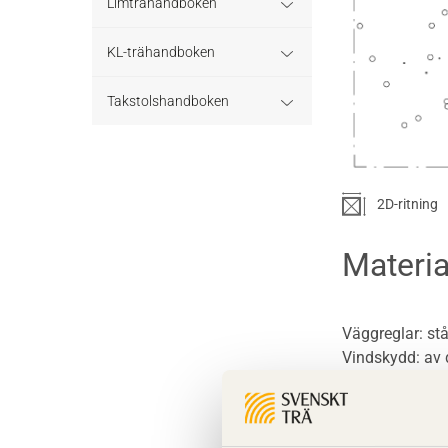
Stomme
Regler och standarder
Limträhandboken
Stomkomplettering
Dimensioneringsgång
Del 1: Fakta om limträ
KL-trähandboken
Trädäck
Hållfasthet och bärförmåga
Limträ som byggmaterial
Del 2: Projektering av
KL-trä som
Takstolshandboken
limträkonstruktioner
konstruktionsmaterial
Bullerskärmar
Hjälpmedel - tabeller
Limträhistoria
Bakgrund
Limträ som
Del 3: Dimensionering
Konstruktionssystem för KL-
konstruktionsmaterial
av
trä
Träbroar
Bärverk
Fakta om limträ
Trä och miljö
limträkonstruktioner
2D-ritning
Dimensionering av trä- och
Dimensionering av KL-
Stabilisering och förband
Projektering
Takstolar
limträkonstruktioner
Regler och formler för
Del 4 : Planering och
träkonstruktioner
Materia
dimensionering enligt Eurokod
montage av
5
limträkonstruktioner
Beständighet
Takstolstyper
Konstruktionssystem för
Förband och
limträ
anslutningsdetaljer
Väggreglar: st
Dimensioneringsexempel
Att montera limträ
Beräkningsexempel
Stabilisering av
Vindskydd: av d
takkonstruktion
Raka balkar och pelare
Bjälklag
Värmeisolering:
Projektering av limträstomme
Syll: av konstr
med hänsyn till montage
Stabilisering av
Hål och urtag
Väggar
Syllisolering:
fackverkstakstolar