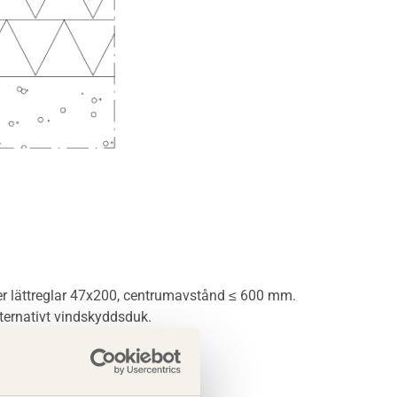
ler lättreglar 47x200, centrumavstånd ≤ 600 mm.
lternativt vindskyddsduk.
sbeständig plastfilm.