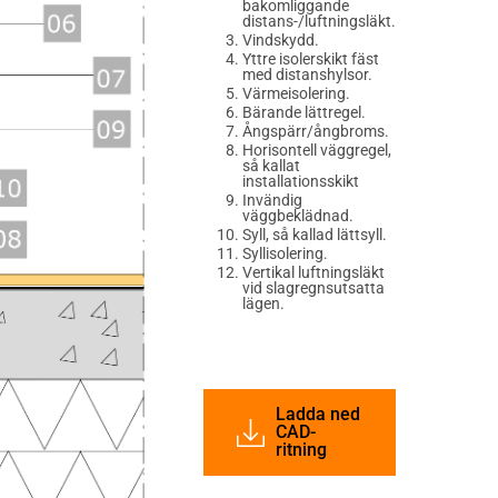
bakomliggande
distans-/luftningsläkt.
Vindskydd.
Yttre isolerskikt fäst
med distanshylsor.
Värmeisolering.
Bärande lättregel.
Ångspärr/ångbroms.
Horisontell väggregel,
så kallat
installationsskikt
Invändig
väggbeklädnad.
Syll, så kallad lättsyll.
Syllisolering.
Vertikal luftningsläkt
vid slagregnsutsatta
lägen.
Ladda ned
CAD-
ritning