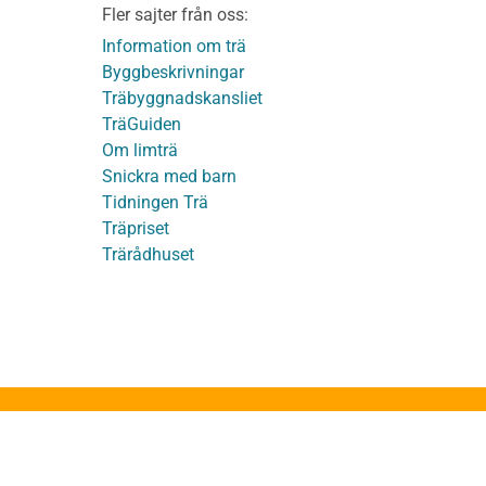
Fler sajter från oss:
Användbara funktioner
KL-trä
på TräGuiden
Information om trä
Byggbeskrivningar
Träbyggnadskansliet
detaljer
TräGuiden
Om limträ
Snickra med barn
Tidningen Trä
Träpriset
t
Trärådhuset
ge
ruktion
stakstolar