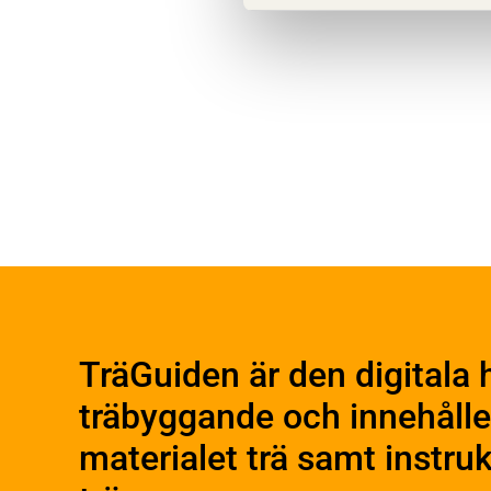
Montage av limträstommar
Utformning av limträdetaljer
Egenkontroll av
limträmontage
Limträ och brand
Avslutning av färdigställt
limträmontage
Ytbehandling av limträ
Byggn
Exempel på montageplaner för
Om trä
limträstommar
Plan
Materialet trä
Utfö
Skogsbruk
TräGuiden är den digitala 
Produ
Barrträdets uppbyggnad
träbyggande och innehålle
Träets egenskaper och
Konst
kvalitet
Kons
materialet trä samt instr
Sågverksprocessen
Beha