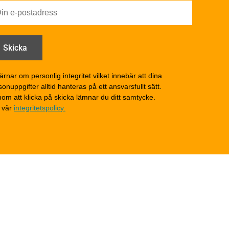
Utförande - invändigt
Drift och underhåll
åga
Drift och underhåll –
generellt
Grunder och bjälklag
d
Fasader och väggar
ärnar om personlig integritet vilket innebär att dina
onuppgifter alltid hanteras på ett ansvarsfullt sätt.
Tak
om att klicka på skicka lämnar du ditt samtycke.
Invändigt underhåll
 vår
integritetspolicy.
Altaner, balkonger och
yttertrappor
Om TräGuiden
Kontakta oss
v
Vi som medverkat till
TräGuiden
ontage av
Friskrivningar
Kakor
Integritetspolicy
material