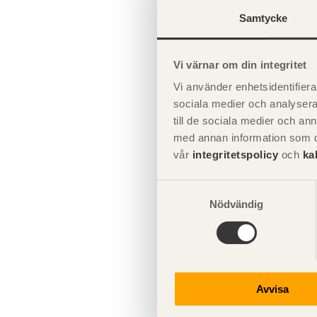
Fästdon: expand
Temporär stagning av
Bruksgränstillstånd
KL-trä och brand
limträstommar
Samtycke
Stabilisering av
ramverkstakstolar
Utföra
Snedsågade balkar, krökta
KL-trä och ljud
Inköp av limträ och
balkar och bumerangbalkar
Vi värnar om din integritet
upphandling av
Stabilisering med skivor
limträmontage
KL-trä och värme och fukt
Vi använder enhetsidentifierar
Väggreglar mon
Fackverk
sociala medier och analysera 
Exempel 1: Stabilisering med
Planering av limträmontage
det yttre isoler
Upphandling och montage
dragband och
till de sociala medier och a
fästes spikläkt
Treledstakstolar
parallellfackverk
med annan information som du 
blir 100–150 m
Väderskydd av limträstomme
vår
integritetspolicy
och
ka
under uppförandefasen
Ramar
Exempel 2: Stabilisering av tak
med takplywoodskivor
Samtyckesval
Se även
Bearbetning av limträ på
Bågar
Nödvändig
byggarbetsplatsen
Dimen
Takåsar
Montage av beslag och
infästningar för limträ
Brand
Horisontell stabilisering
Avvisa
Förberedelser inför lyft av
limträelement
Förband och
anslutningsdetaljer