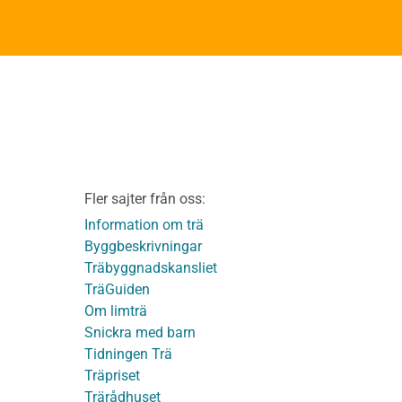
yttertrappor
Om TräGuiden
Kontakta oss
v
Vi som medverkat till
TräGuiden
ontage av
Friskrivningar
Kakor
Integritetspolicy
material
Fler sajter från oss:
Användbara funktioner
KL-trä
på TräGuiden
Information om trä
Byggbeskrivningar
Träbyggnadskansliet
detaljer
TräGuiden
Om limträ
Snickra med barn
Tidningen Trä
Träpriset
t
Trärådhuset