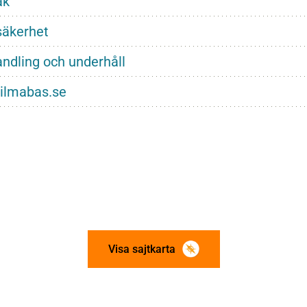
ak
säkerhet
ndling och underhåll
ilmabas.se
Visa sajtkarta