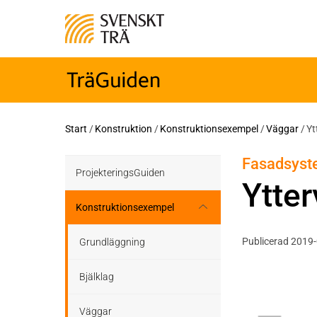
Start
/
Konstruktion
/
Konstruktionsexempel
/
Väggar
/
Yt
Fasadsyste
ProjekteringsGuiden
Ytte
Konstruktionsexempel
Publicerad 2019
Grundläggning
Bjälklag
Väggar