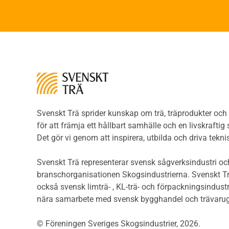
Träpa
verksamhetsklasser
beklä
Brandförlopp i byggnader
Träp
Brandtekniska funktionskrav
bekl
Brandklasser för material och
Träp
konstruktioner
bekl
Träkonstruktioners
Trägo
brandmotstånd
Träg
Detaljlösningar
Träg
Träytors brandegenskaper
Svenskt Trä sprider kunskap om trä, träprodukter oc
Sågat
Tekniska byten med sprinkler
för att främja ett hållbart samhälle och en livskraftig
Såga
Riskvärdering i
Det gör vi genom att inspirera, utbilda och driva tekni
Såga
flervåningsbostadshus
Övrig
Brandstandarder
Svenskt Trä representerar svensk sågverksindustri och
Övri
Brandstatistik för
branschorganisationen Skogsindustrierna. Svenskt Tr
Trall
flervåningsträhus
också svensk limträ- , KL-trä- och förpackningsindustr
Unde
Kontroll av utförande
nära samarbete med svensk bygghandel och trävarug
Spar
Miljö
Läkt
© Föreningen Sveriges Skogsindustrier, 2026.
Miljöeffekter