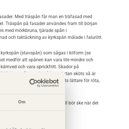
äfasader. Med träspån får man en träfasad med
 Träspån på fasader användes fram till början
des med mörkbruna, tjärade spån i
dnad och taktäckning av kyrkspån målade i falurött.
av kyrkspån (stavspån) som sågas i kilform (se
lket medför att spånen kan vara lite mindre och
l kärnved och vara sprickfritt. Skador på
ljöfaktorer. Beroende på hur träytan sköts så är
e livslängd eftersom den utsätts lättare för röta,
Om
satta än norrsidor, och underhåll bör ske när det
 norrsidor.