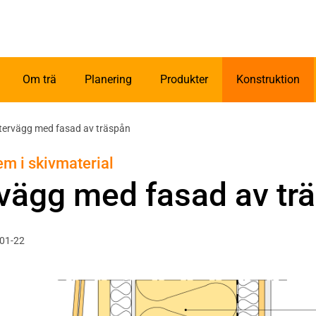
Om trä
Planering
Produkter
Konstruktion
tervägg med fasad av träspån
m i skivmaterial
rvägg med fasad av tr
-01-22