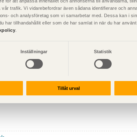
e för att anpassa innehållet och annonserna till användarna, tillh
vår trafik. Vi vidarebefordrar även sådana identifierare och anna
nnons- och analysföretag som vi samarbetar med. Dessa kan i sin
t ska fästas mot vertikala luftningsläkt 25x23 (SE00197) eller d
har tillhandahållit eller som de har samlat in när du har använ
g luftning kan ske. Läkten monteras med spik av varmförzinkat s
kpolicy
.
ör utomhusbruk användas. Luftspalten ska utformas så att ris
gäller i synnerhet fasader i högre byggnader med fler än tre vå
s med så kallad brandstopp.
Inställningar
Statistik
med träspån utförs i tillämpliga delar som taktäckning (se avs
materialåtgången vid användning av träspån på fasad är mindre 
överliggande spånet cirka 50 % av spånet under. Vid sockeln bör 
jockare änden nedåt. De läggs på varandra i rader och förskjutn
lan spånen i den nedre raden. Spånen läggs med 3 - 6 mm mella
Tillåt urval
kvalitet A2 eller kvalitet A4 för att förhindra missfärgning. Varmf
ver rostfritt stål.