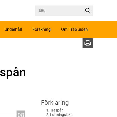
Underhåll
Forskning
Om TräGuiden
äspån
Förklaring
Träspån.
Luftningsläkt.