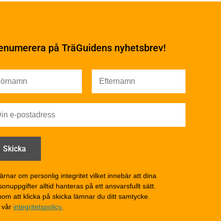
Underhåll
Ytbehandling och
underhåll
enumerera på TräGuidens nyhetsbrev!
Ytbehandling och
underhåll – generellt
Färg
Träskydd
Utförande - utvändigt
Utförande - invändigt
Drift och underhåll
åga
Drift och underhåll –
generellt
Grunder och bjälklag
d
Fasader och väggar
ärnar om personlig integritet vilket innebär att dina
onuppgifter alltid hanteras på ett ansvarsfullt sätt.
Tak
om att klicka på skicka lämnar du ditt samtycke.
Invändigt underhåll
 vår
integritetspolicy.
Altaner, balkonger och