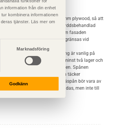
andahålla funktioner för
n information från din enhet
 tur kombinera informationen
istansremsor, till exempel av 12 mm plywood, så att
t deras tjänster. Läs mer om
tål. Alternativt kan korrosionsskyddsbehandlad
ken för dold brandspridning bakom fasaden
ningar där luftspalten behöver avgränsas vid
Marknadsföring
nitt om spåntak). Tvålagstäckning är vanlig på
än på tak. Överlappet ska vara minst två lager och
det vara dubbla spån i första raden. Spånen
a så att spånen i den övre raden täcker
nrum som svällmån. Spik till träspån bör vara av
Godkänn
örzinkad spik kan eventuellt användas, men inte till