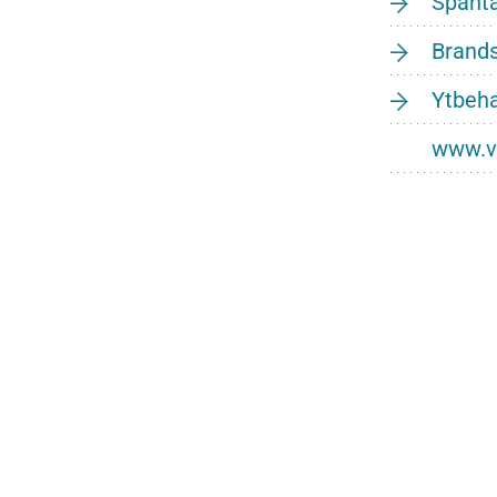
Spånt
Brand
Ytbeha
www.v