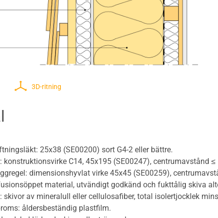
3D-ritning
l
ftningsläkt: 25x38 (SE00200) sort G4-2 eller bättre.
ar: konstruktionsvirke C14, 45x195 (SE00247), centrumavstånd 
äggregel: dimensionshyvlat virke 45x45 (SE00259), centrumavs
fusionsöppet material, utvändigt godkänd och fukttålig skiva al
 skivor av mineralull eller cellulosafiber, total isolertjocklek mi
oms: åldersbeständig plastfilm.