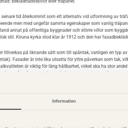
dnad: beklädnadsskivor eller träpanel.
 senare tid återkommit som ett alternativ vid utformning av tr
eende men med ungefär samma egenskaper som vanlig träpanel.
bland annat på offentliga byggnader och större villor som bygg
isk stil. Kiruna kyrka stod klar år 1912 och den har fasadbeklä
er tillverkas på liknande sätt som till spåntak, vanligen en typ 
tak). Fasader är inte lika utsatta för yttre påverkan som tak, vi
alkvaliteten är viktig för lång hållbarhet, virket ska ha stor ande
 bero på spånmaterialet, underlaget, monteringen, eller yttre mi
40 - 50 år eller mer. Spånfasad som börjar nära marken har kortar
 lagren bör utformas så att de lätt kan bytas ut.
Information
nas obehandlade, oljas, tjäras eller målas. Södersidor är mer ut
skydd. För tjära anges vanligen 5 år för södersidor och 10 år för
nde