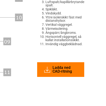
Luftspalt/kapillärbrytande
spalt.
Spikläkt.
Vindskydd.
Yttre isolerskikt fäst med
distanshylsor.
Vertikal väggregel.
Värmeisolering.
Ångspärr/ångbroms.
Horisontell väggregel, så
kallat installationsskikt.
Invändig väggbeklädnad.
Ladda ned
CAD-ritning