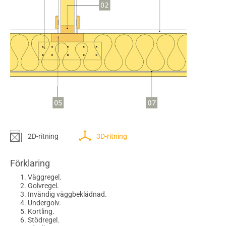
2D-ritning
3D-ritning
Förklaring
Väggregel.
Golvregel.
Invändig väggbeklädnad.
Undergolv.
Kortling.
Stödregel.