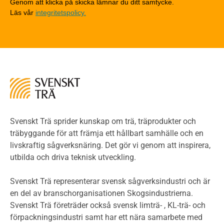
Tekniska byten med sprinkler
Genom att klicka på skicka lämnar du ditt samtycke.
Läs vår
integritetspolicy.
Riskvärdering i flervåningsbostadshus
Brandstandarder
Brandstatistik för flervåningsträhus
Kontroll av utförande
Miljö
Miljöeffekter
LCA
Miljöpolitik och miljömål
Miljödeklarationer och märkning
Svenskt Trä sprider kunskap om trä, träprodukter och
Termer och förkortningar
träbyggande för att främja ett hållbart samhälle och en
livskraftig sågverksnäring. Det gör vi genom att inspirera,
Planering
utbilda och driva teknisk utveckling.
Planera ett träbygge
Klimatkalkylator hallar
Svenskt Trä representerar svensk sågverksindustri och är
Projektering av trähus - generellt
en del av branschorganisationen Skogsindustrierna.
Byggsystem
Svenskt Trä företräder också svensk limträ- , KL-trä- och
förpackningsindustri samt har ett nära samarbete med
Fasadsystem i skivmaterial