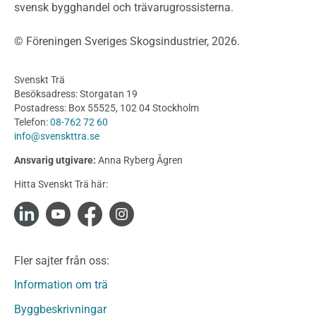
svensk bygghandel och trävarugrossisterna.
Bullerskärmar och andra utomhuskonstruktioner
Träbroar
© Föreningen Sveriges Skogsindustrier, 2026.
Byggnation och utförande
Planering
Svenskt Trä
Utförande
Besöksadress: Storgatan 19
Produkter
Postadress: Box 55525, 102 04 Stockholm
Telefon:
08-762 72 60
Konstruktionsvirke
info@svenskttra.se
Konstruktionsvirke Behandlat
Ansvarig utgivare:
Anna Ryberg Ågren
Konstruktionsvirke Obehandlat
Hitta Svenskt Trä här:
Konstruktionsvirke Fingerskarvat
Konstruktionsvirke Fingerskarvat Obehandlat
Limträ
Limträ Obehandlat
Fler sajter från oss:
Fanerträ
Fanerträ Obehandlat
Information om trä
Träpaneler och utvändigt beklädnadsvirke
Byggbeskrivningar