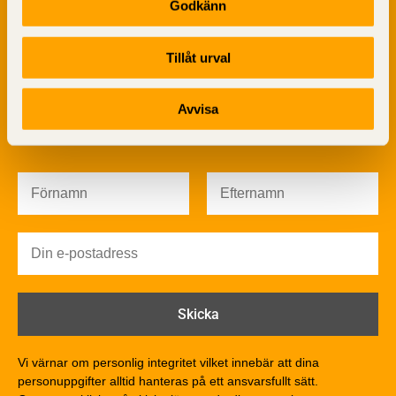
Godkänn
Sågverksprocessen
Träbaserade produkter
Dela på
Kemisk behandling
Tillåt urval
Fakta om Limträ
Byggfysik
Avvisa
Fukt
Prenumerera på TräGuidens nyhetsbrev!
Värmeisolering och lufttäthet
Ljud
Brandsäkerhet
Brandsäkerhet
Byggnadsklasser och verksamhetsklasser
Brandförlopp i byggnader
Brandtekniska funktionskrav
Brandklasser för material och konstruktioner
Träkonstruktioners brandmotstånd
Detaljlösningar
Vi värnar om personlig integritet vilket innebär att dina
Träytors brandegenskaper
personuppgifter alltid hanteras på ett ansvarsfullt sätt.