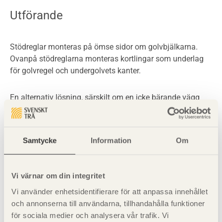
Utförande
Stödreglar monteras på ömse sidor om golvbjälkarna.
Ovanpå stödreglarna monteras kortlingar som underlag
för golvregel och undergolvets kanter.
En alternativ lösning, särskilt om en icke bärande vägg
går vinkelrätt mot underliggande bjälkar, är att montera
väggkonstruktionen ovanpå undergolvet. Detta kan vara
fördelaktigt om väggen någon gång i framtiden ska tas
Samtycke
Information
Om
bort.
Se även
Vi värnar om din integritet
Vi använder enhetsidentifierare för att anpassa innehållet
och annonserna till användarna, tillhandahålla funktioner
Dimensionering
för sociala medier och analysera vår trafik. Vi