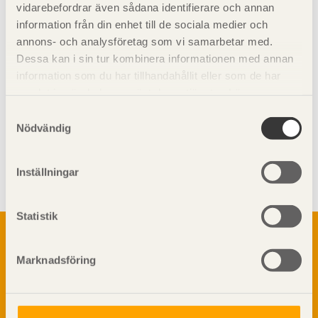
Brand
vidarebefordrar även sådana identifierare och annan
information från din enhet till de sociala medier och
annons- och analysföretag som vi samarbetar med.
Dessa kan i sin tur kombinera informationen med annan
information som du har tillhandahållit eller som de har
samlat in när du har använt deras tjänster. Läs mer om
vår
integritetspolicy
och
kakpolicy
.
Samtyckesval
Nödvändig
Visa sajtkarta
Inställningar
Statistik
Om trä
Materialet trä
Marknadsföring
TräGuiden är den digitala handboken för trä och
Skogsbruk
träbyggande och innehåller information om
Barrträdets uppbyggnad
materialet trä samt instruktioner för byggande
med trä.
Träets egenskaper och kvalitet