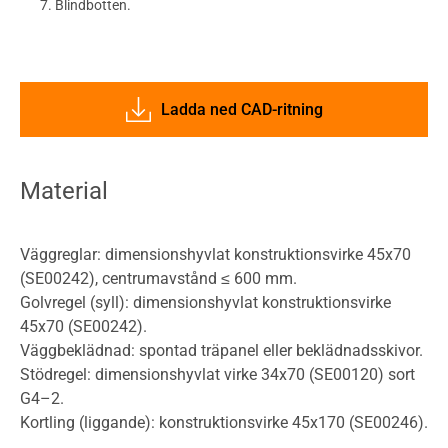
Blindbotten.
Ladda ned CAD-ritning
Material
Väggreglar: dimensionshyvlat konstruktionsvirke 45x70
(SE00242), centrumavstånd ≤ 600 mm.
Golvregel (syll): dimensionshyvlat konstruktionsvirke
45x70 (SE00242).
Väggbeklädnad: spontad träpanel eller beklädnadsskivor.
Stödregel: dimensionshyvlat virke 34x70 (SE00120) sort
G4–2.
Kortling (liggande): konstruktionsvirke 45x170 (SE00246).