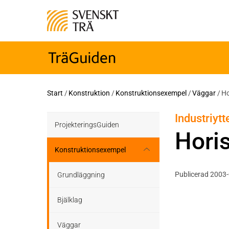
Start
/
Konstruktion
/
Konstruktionsexempel
/
Väggar
/
Ho
Industriyt
ProjekteringsGuiden
Horis
Konstruktionsexempel
Publicerad 2003
Grundläggning
Bjälklag
Väggar