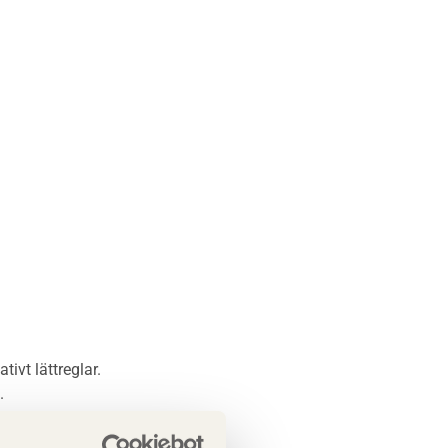
ivt lättreglar.
.