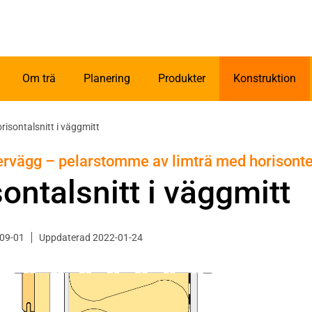
Om trä
Planering
Produkter
Konstruktion
risontalsnitt i väggmitt
tervägg – pelarstomme av limträ med horisontel
ontalsnitt i väggmitt
-09-01
Uppdaterad 2022-01-24