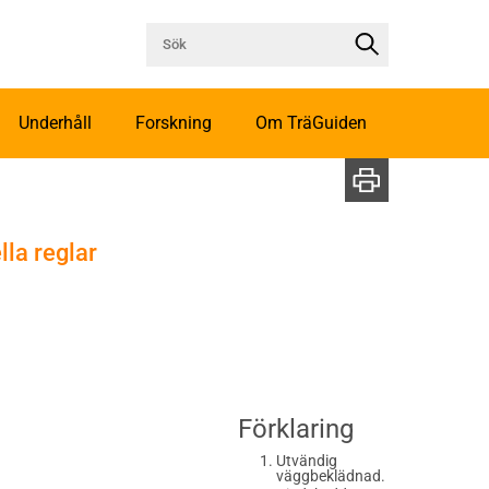
Underhåll
Forskning
Om TräGuiden
la reglar
Förklaring
Utvändig
väggbeklädnad.