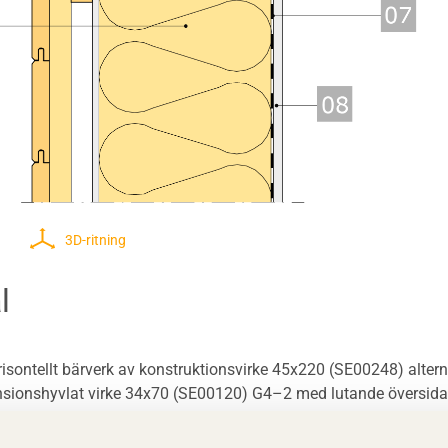
3D-ritning
l
isontellt bärverk av konstruktionsvirke 45x220 (SE00248) alternat
nsionshyvlat virke 34x70 (SE00120) G4–2 med lutande översida
 skivor av mineralull.
ändig gipsskiva alternativt vindskyddsduk.