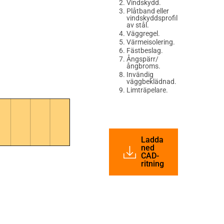
Vindskydd.
Plåtband eller
vindskyddsprofil
av stål.
Väggregel.
Värmeisolering.
Fästbeslag.
Ångspärr/
ångbroms.
Invändig
väggbeklädnad.
Limträpelare.
Ladda
ned
CAD-
ritning