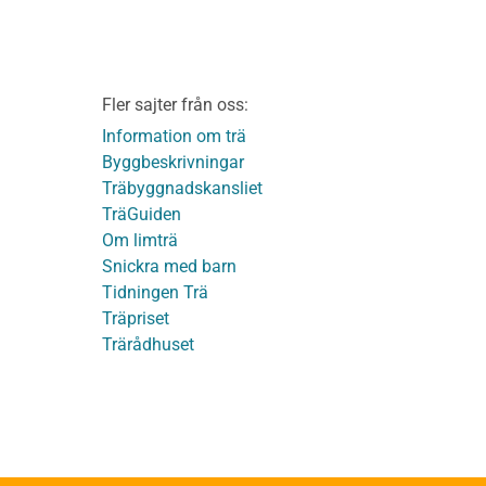
ontage av
Friskrivningar
Kakor
Integritetspolicy
material
Fler sajter från oss:
Användbara funktioner
KL-trä
på TräGuiden
Information om trä
Byggbeskrivningar
Träbyggnadskansliet
detaljer
TräGuiden
Om limträ
Snickra med barn
Tidningen Trä
Träpriset
t
Trärådhuset
ge