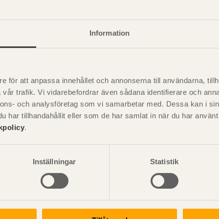
dnad: 12–13 mm träbaserad skiva eller 13 mm gipsskiva.
dnad: stående träpanel.
st vinkelbeslag 60x60x2,0 mm.
Information
tål 50x1,0 mm eller vindskyddsprofil av stålplåt.
 varmförzinkad stålplåt.
nde
e för att anpassa innehållet och annonserna till användarna, tillh
vår trafik. Vi vidarebefordrar även sådana identifierare och anna
nnons- och analysföretag som vi samarbetar med. Dessa kan i sin
har tillhandahållit eller som de har samlat in när du har använ
ixerar reglarna och utgör underlag för in- och utvändig skivbekl
kpolicy
.
ed expanderande skruv i grundkonstruktionen. På limträpelarn
ig plastfilm, som sedan kläms mot väggens ångspärr/ångbroms
Inställningar
Statistik
sionering