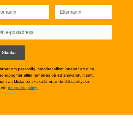
underhåll – generellt
Färg
Träskydd
Utförande - utvändigt
Utförande - invändigt
Drift och underhåll
åga
Drift och underhåll –
generellt
Grunder och bjälklag
d
Fasader och väggar
ärnar om personlig integritet vilket innebär att dina
onuppgifter alltid hanteras på ett ansvarsfullt sätt.
Tak
om att klicka på skicka lämnar du ditt samtycke.
Invändigt underhåll
 vår
integritetspolicy.
Altaner, balkonger och
yttertrappor
Om TräGuiden
Kontakta oss
v
Vi som medverkat till
TräGuiden