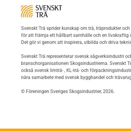
Träkonstruktioners
Trägo
brandmotstånd
Träg
Detaljlösningar
Träg
Träytors brandegenskaper
Svenskt Trä sprider kunskap om trä, träprodukter oc
Sågat
Tekniska byten med sprinkler
för att främja ett hållbart samhälle och en livskraftig
Såga
Riskvärdering i
Det gör vi genom att inspirera, utbilda och driva tekni
Såga
flervåningsbostadshus
Övrig
Brandstandarder
Svenskt Trä representerar svensk sågverksindustri och
Övri
Brandstatistik för
branschorganisationen Skogsindustrierna. Svenskt Tr
Trall
flervåningsträhus
också svensk limträ- , KL-trä- och förpackningsindustr
Unde
Kontroll av utförande
nära samarbete med svensk bygghandel och trävarug
Spar
Miljö
Läkt
© Föreningen Sveriges Skogsindustrier, 2026.
Miljöeffekter
Form
LCA
Dime
Miljöpolitik och miljömål
Invän
Miljödeklarationer och
märkning
Trälis
Termer och förkortningar
Lättb