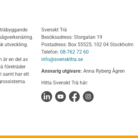
Del 4 : Planering och m
lv
limträkonstruktioner
olv Behandlat
KL-trähandboken
olv Obehandlat
KL-trä som konstruktions
h träbyggande
Svenskt Trä
 virke
Konstruktionssystem för 
 sågverksnäring.
Besöksadress: Storgatan 19
t virke Behandlat
Dimensionering av KL-
sk utveckling.
Postadress: Box 55525, 102 04 Stockholm
träkonstruktioner
t virke Obehandlat
Telefon:
08-762 72 60
Förband och anslutnings
a träprodukter
 är en del av
info@svenskttra.se
Bjälklag
gt byggvirke
ä företräder
Ansvarig utgivare:
Anna Ryberg Ågren
Väggar
i samt har ett
KL-trä och brand
rlagsspont
rossisterna.
Hitta Svenskt Trä här:
KL-trä och ljud
rar
KL-trä och värme och fuk
Upphandling och monta
virke
Takstolshandboken
nsionshyvlat
Bakgrund
diga panelbrädor
Trä och miljö
ter
Takstolar
alkar