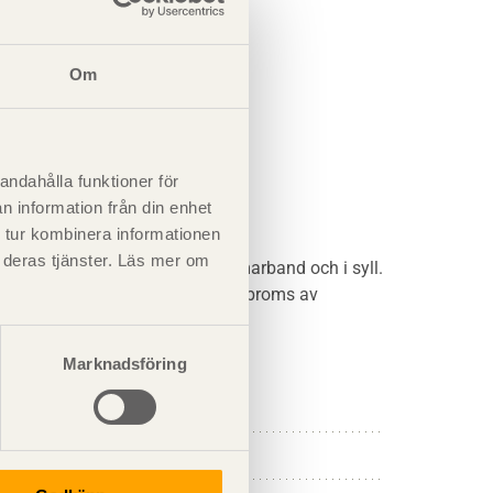
Om
andahålla funktioner för
n information från din enhet
 tur kombinera informationen
t deras tjänster. Läs mer om
ädnad, fästs i takstol eller hammarband och i syll.
as utsida monteras ångspärr/ångbroms av
.
Marknadsföring