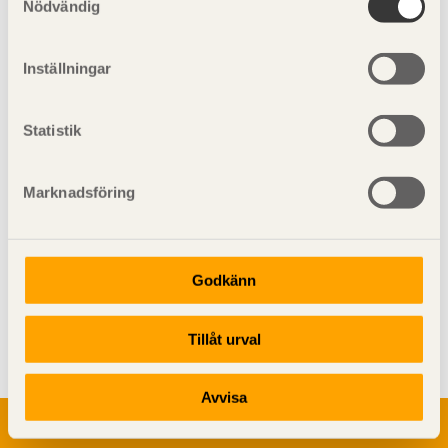
Nödvändig
Inställningar
Figur 1.1
Metod för volymberäkning av limträ.
Statistik
Marknadsföring
Godkänn
Visa sajtkarta
Tillåt urval
Avvisa
Om trä