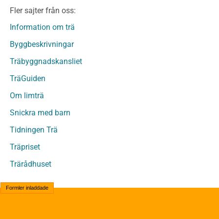
Limträ Obehandlat
Fler sajter från oss:
Fanerträ
Fanerträ Obehandlat
Information om trä
Träpaneler och utvändigt beklädnadsvirke
Byggbeskrivningar
Träpanel och Utvändig beklädnad Behandlat
Träbyggnadskansliet
Träpanel och utvändig beklädnad Obehandlat
Trägolv
TräGuiden
Trägolv Behandlat
Om limträ
Trägolv Obehandlat
Snickra med barn
Sågat virke
Sågat virke Behandlat
Tidningen Trä
Sågat virke Obehandlat
Träpriset
Övriga träprodukter
Trärådhuset
Övrigt byggvirke
Trall
Formler inladdade
Underlagsspont
Sparrar
Läkt