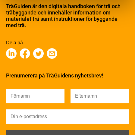
Materialet trä
TräGuiden är den digitala handboken för trä och
Skogsbruk
träbyggande och innehåller information om
Barrträdets uppbyggnad
materialet trä samt instruktioner för byggande
med trä.
Träets egenskaper och kvalitet
Sågverksprocessen
Träbaserade produkter
Dela på
Kemisk behandling
Fakta om Limträ
Byggfysik
Fukt
Prenumerera på TräGuidens nyhetsbrev!
Värmeisolering och lufttäthet
Ljud
Brandsäkerhet
Brandsäkerhet
Byggnadsklasser och verksamhetsklasser
Brandförlopp i byggnader
Brandtekniska funktionskrav