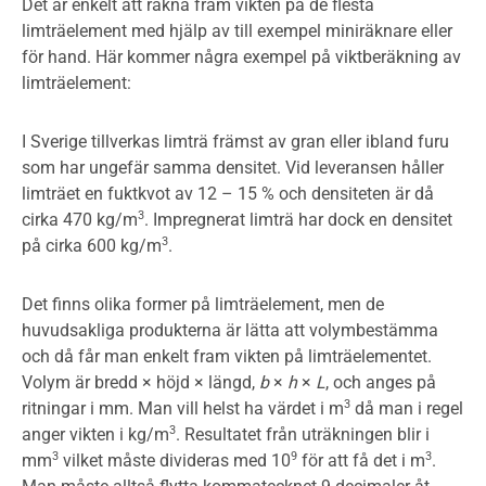
Det är enkelt att räkna fram vikten på de flesta
limträelement med hjälp av till exempel miniräknare eller
för hand. Här kommer några exempel på viktberäkning av
limträelement:
I Sverige tillverkas limträ främst av gran eller ibland furu
som har ungefär samma densitet. Vid leveransen håller
limträet en fuktkvot av 12 – 15 % och densiteten är då
3
cirka 470 kg/m
. Impregnerat limträ har dock en densitet
3
på cirka 600 kg/m
.
Det finns olika former på limträelement, men de
huvudsakliga produkterna är lätta att volymbestämma
och då får man enkelt fram vikten på limträelementet.
Volym är bredd × höjd × längd,
b
×
h
×
L
, och anges på
3
ritningar i mm. Man vill helst ha värdet i m
då man i regel
3
anger vikten i kg/m
. Resultatet från uträkningen blir i
3
9
3
mm
vilket måste divideras med 10
för att få det i m
.