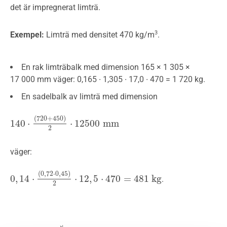
det är impregnerat limträ.
3
Exempel:
Limträ med densitet 470 kg/m
.
En rak limträbalk med dimension 165 × 1 305 ×
17 000 mm väger: 0,165 ∙ 1,305 ∙ 17,0 ∙ 470 = 1 720 kg.
En sadelbalk av limträ med dimension
(
720
+
450
)
140
⋅
⋅
12500
m
m
140
⋅
(
720
+
450
)
2
⋅
12500
m
m
2
väger:
(
0
,
72
⋅
0
,
45
)
0
,
14
⋅
⋅
12
,
5
⋅
470
=
481
k
g
.
0
,
14
⋅
(
0
,
72
⋅
0
,
45
)
2
⋅
12
,
5
⋅
470
=
481
k
g
2