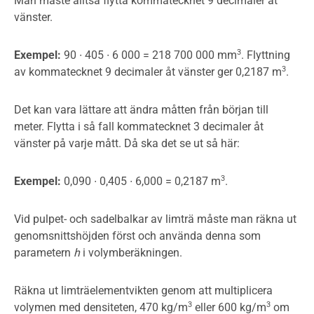
Man måste alltså flytta kommatecknet 9 decimaler åt
vänster.
3
Exempel:
90 ∙ 405 ∙ 6 000 = 218 700 000 mm
. Flyttning
3
av kommatecknet 9 decimaler åt vänster ger 0,2187 m
.
Det kan vara lättare att ändra måtten från början till
meter. Flytta i så fall kommatecknet 3 decimaler åt
vänster på varje mått. Då ska det se ut så här:
3
Exempel:
0,090 ∙ 0,405 ∙ 6,000 = 0,2187 m
.
Vid pulpet- och sadelbalkar av limträ måste man räkna ut
genomsnittshöjden först och använda denna som
parametern
h
i volymberäkningen.
Räkna ut limträelementvikten genom att multiplicera
3
3
volymen med densiteten, 470 kg/m
eller 600 kg/m
om