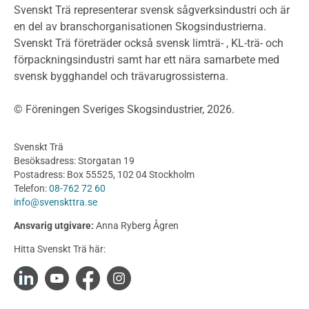
Klimatkalkylator hallar
Svenskt Trä representerar svensk sågverksindustri och är
Projektering av trähus - generellt
en del av branschorganisationen Skogsindustrierna.
Byggsystem
Svenskt Trä företräder också svensk limträ- , KL-trä- och
förpackningsindustri samt har ett nära samarbete med
Fasadsystem i skivmaterial
svensk bygghandel och trävarugrossisterna.
Bullerskärmar och andra utomhuskonstruktioner
Träbroar
© Föreningen Sveriges Skogsindustrier, 2026.
Byggnation och utförande
Planering
Svenskt Trä
Utförande
Besöksadress: Storgatan 19
Produkter
Postadress: Box 55525, 102 04 Stockholm
Telefon:
08-762 72 60
Konstruktionsvirke
info@svenskttra.se
Konstruktionsvirke Behandlat
Ansvarig utgivare:
Anna Ryberg Ågren
Konstruktionsvirke Obehandlat
Hitta Svenskt Trä här:
Konstruktionsvirke Fingerskarvat
Konstruktionsvirke Fingerskarvat Obehandlat
Limträ