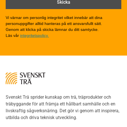
Brandklasser för material och konstruktioner
Träkonstruktioners brandmotstånd
Detaljlösningar
Vi värnar om personlig integritet vilket innebär att dina
Träytors brandegenskaper
personuppgifter alltid hanteras på ett ansvarsfullt sätt.
Tekniska byten med sprinkler
Genom att klicka på skicka lämnar du ditt samtycke.
Läs vår
integritetspolicy.
Riskvärdering i flervåningsbostadshus
Brandstandarder
Brandstatistik för flervåningsträhus
Kontroll av utförande
Miljö
Miljöeffekter
LCA
Miljöpolitik och miljömål
Miljödeklarationer och märkning
Svenskt Trä sprider kunskap om trä, träprodukter och
Termer och förkortningar
träbyggande för att främja ett hållbart samhälle och en
livskraftig sågverksnäring. Det gör vi genom att inspirera,
Planering
utbilda och driva teknisk utveckling.
Planera ett träbygge