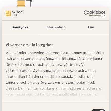
Samtycke
Information
Om
Vi värnar om din integritet
Vi använder enhetsidentifierare för att anpassa innehållet
och annonserna till användarna, tillhandahålla funktioner
för sociala medier och analysera vår trafik. Vi
vidarebefordrar även sådana identifierare och annan
information från din enhet till de sociala medier och
annons- och analysföretag som vi samarbetar med.
Dessa kan i sin tur kombinera informationen med annan
information som du har tillhandahållit eller som de har
samlat in när du har använt deras tjänster. Läs mer om
vår
integritetspolicy
och
kakpolicy
.
Samtyckesval