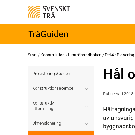
Start
/
Konstruktion
/
Limträhandboken
/
Del 4 : Planerin
Hål o
ProjekteringsGuiden
Konstruktionsexempel
Publicerad 2018
Grundläggning
Konstruktiv
Håltagninga
utformning
av ansvarig
Bjälklag
Grundläggning
Dimensionering
byggnadsko
Väggar