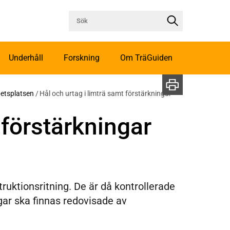
Underhåll
Forskning
Om TräGuiden
betsplatsen
/
Hål och urtag i limträ samt förstärkningar
 förstärkningar
ruktionsritning. De är då kontrollerade
gar ska finnas redovisade av