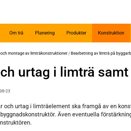
Om trä
Planering
Produkter
Konstruktion
g och montage av limträkonstruktioner
/
Bearbetning av limträ på byggar
ch urtag i limträ samt
-08-23
r och urtag i limträelement ska framgå av en konst
 byggnadskonstruktör. Även eventuella förstärknin
nstruktören.