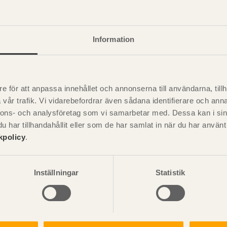
Information
e för att anpassa innehållet och annonserna till användarna, tillh
vår trafik. Vi vidarebefordrar även sådana identifierare och anna
nnons- och analysföretag som vi samarbetar med. Dessa kan i sin
ag och förstärkning med konstruktionsplywood som skruvlimma
har tillhandahållit eller som de har samlat in när du har använ
kpolicy
.
bilden visar principen för hur ett urtag i en limträbalkände ka
skruv, som armerar limträbalken. Träskruvarna beskrivs utförligar
Inställningar
Statistik
r limträ
.
urtag endast får göras i mindre omfattning utan ansvarig byg
uktör ska ge anvisningar för hål och urtag och om så erfordras 