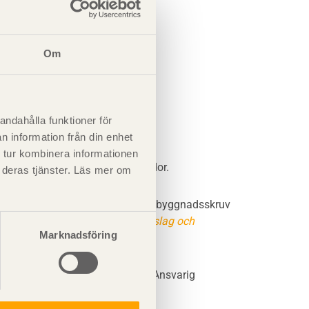
Om
andahålla funktioner för
n information från din enhet
 tur kombinera informationen
s mot limträbalken på ömse sidor.
t deras tjänster. Läs mer om
n förstärkas med lång helgängad träbyggnadsskruv
e i nästa avsnitt
Montage av beslag och
Marknadsföring
gnadskonstruktörs godkännande. Ansvarig
föreskriva lämplig förstärkning.