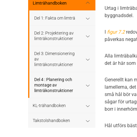
Stomme
Regler och standarder
Limträhandboken
Urtag i limträ
Tak
byggnadsdel.
Stomkomplettering
Dimensioneringsgång
Del 1: Fakta om limträ
Altaner och balkonger
I
figur 7.2
redov
Trädäck
Hållfasthet och bärförmåga
Limträ som byggmaterial
Del 2: Projektering av
limträkonstruktioner
påverkas negat
Ljudisolering
Bullerskärmar
Hjälpmedel - tabeller
Limträhistoria
Limträ som
Del 3: Dimensionering
Alla limträbalk
Bullerskärmar
konstruktionsmaterial
av
det är här som
Träbroar
Bärverk
Fakta om limträ
limträkonstruktioner
Staket, plank och spaljé
Dimensionering av trä- och
Stabilisering och förband
Projektering
Generellt kan 
limträkonstruktioner
Regler och formler för
Del 4 : Planering och
dimensionering enligt
montage av
lamellerna, de
Träbroar
Eurokod 5
limträkonstruktioner
Beständighet
små hål bör va
Konstruktionssystem för
limträ
sågar för urtag
KL-trähandboken
Dimensioneringsexempel
Att montera limträ
Beräkningsexempel
borr i innerhör
Raka balkar och pelare
KL-trä som
Takstolshandboken
Projektering av limträstomme
Hål utförs bäst
konstruktionsmaterial
med hänsyn till montage
Hål och urtag
Bakgrund