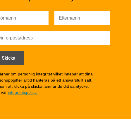
Ytbehandling och
underhåll – generellt
Färg
Träskydd
Utförande - utvändigt
Utförande - invändigt
Drift och underhåll
åga
Drift och underhåll –
generellt
Grunder och bjälklag
d
Fasader och väggar
ärnar om personlig integritet vilket innebär att dina
onuppgifter alltid hanteras på ett ansvarsfullt sätt.
Tak
om att klicka på skicka lämnar du ditt samtycke.
Invändigt underhåll
 vår
integritetspolicy.
Altaner, balkonger och
yttertrappor
Om TräGuiden
Kontakta oss
v
Vi som medverkat till