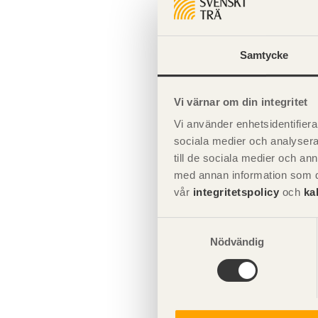
Samtycke
Vi värnar om din integritet
Vi använder enhetsidentifierar
sociala medier och analysera 
till de sociala medier och a
Exempel på urt
med annan information som du 
vår
integritetspolicy
och
ka
Den mittersta 
Samtyckesval
eller universal
Nödvändig
infästningar fö
Observera
att 
byggnadskonstr