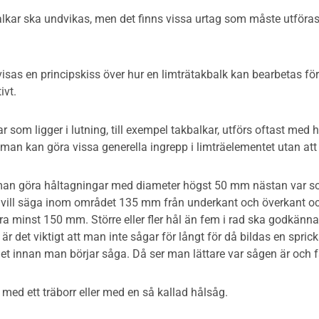
balkar ska undvikas, men det finns vissa urtag som måste utföra
isas en principskiss över hur en limträtakbalk kan bearbetas för
ivt.
ar som ligger i lutning, till exempel takbalkar, utförs oftast med
 man kan göra vissa generella ingrepp i limträelementet utan at
man göra håltagningar med diameter högst 50 mm nästan var som h
t vill säga inom området 135 mm från underkant och överkant oc
ra minst 150 mm. Större eller fler hål än fem i rad ska godkän
 är det viktigt att man inte sågar för långt för då bildas en spr
net innan man börjar såga. Då ser man lättare var sågen är och f
 med ett träborr eller med en så kallad hålsåg.