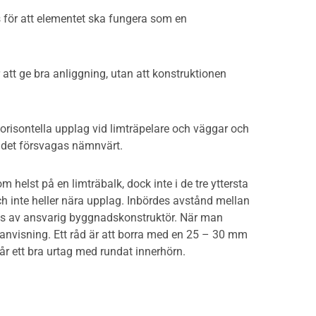
s för att elementet ska fungera som en
 att ge bra anliggning, utan att konstruktionen
 horisontella upplag vid limträpelare och väggar och
t det försvagas nämnvärt.
elst på en limträbalk, dock inte i de tre yttersta
h inte heller nära upplag. Inbördes avstånd mellan
nas av ansvarig byggnadskonstruktör. När man
ickanvisning. Ett råd är att borra med en 25 – 30 mm
år ett bra urtag med rundat innerhörn.