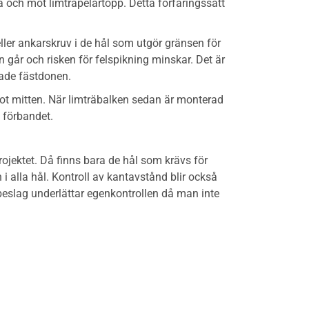
 och mot limträpelartopp. Detta förfaringssätt
ller ankarskruv i de hål som utgör gränsen för
går och risken för felspikning minskar. Det är
uvade fästdonen.
 mot mitten. När limträbalken sedan är monterad
 förbandet.
rojektet. Då finns bara de hål som krävs för
 i alla hål. Kontroll av kantavstånd blir också
 beslag underlättar egenkontrollen då man inte