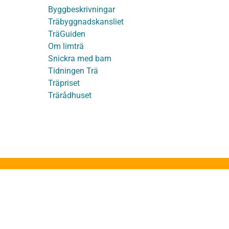
Byggbeskrivningar
Träbyggnadskansliet
detaljer
TräGuiden
Om limträ
Snickra med barn
Tidningen Trä
Träpriset
t
Trärådhuset
ge
ruktion
stakstolar
takstolar