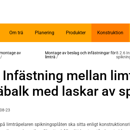
Om trä
Planering
Produkter
Konstruktion
h montage av
Montage av beslag och infästningar för
8.2.6 I
/
limträ
/
spiknin
 Infästning mellan li
äbalk med laskar av s
-08-23
på limträpelaren spikningsplåten ska sitta enligt konstruktionsri