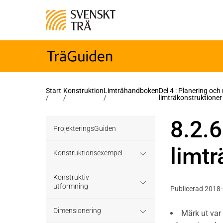
Start
Konstruktion
Limträhandboken
Del 4 : Planering oc
/
/
/
limträkonstruktioner
8.2.6
ProjekteringsGuiden
limtr
Konstruktionsexempel
Grundläggning
Konstruktiv
utformning
Publicerad 2018
Bjälklag
Grundläggning
Dimensionering
Märk ut var 