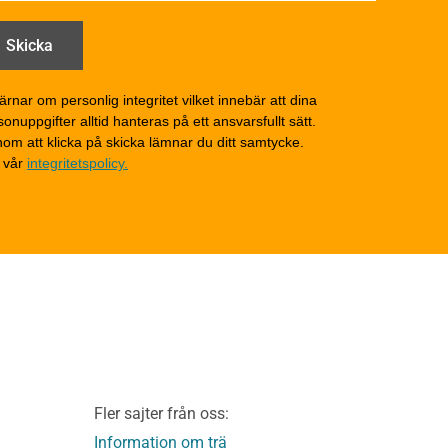
Drift och underhåll
åga
Drift och underhåll –
generellt
Grunder och bjälklag
d
Fasader och väggar
ärnar om personlig integritet vilket innebär att dina
onuppgifter alltid hanteras på ett ansvarsfullt sätt.
Tak
om att klicka på skicka lämnar du ditt samtycke.
Invändigt underhåll
 vår
integritetspolicy.
Altaner, balkonger och
yttertrappor
Om TräGuiden
Kontakta oss
v
Vi som medverkat till
TräGuiden
ontage av
Friskrivningar
Kakor
Integritetspolicy
material
Fler sajter från oss:
Användbara funktioner
KL-trä
på TräGuiden
Information om trä