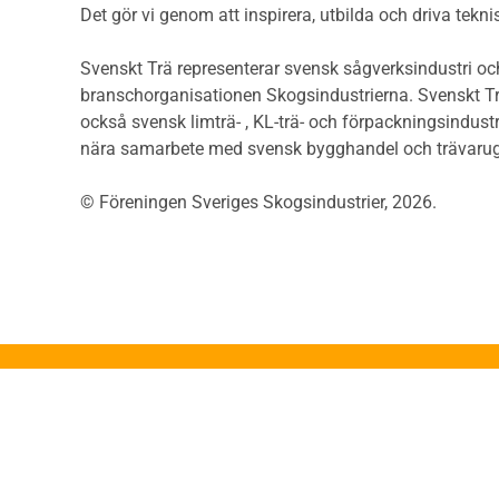
Riskvärdering i
Det gör vi genom att inspirera, utbilda och driva tekni
Såga
flervåningsbostadshus
Övrig
Brandstandarder
Svenskt Trä representerar svensk sågverksindustri och
Övri
Brandstatistik för
branschorganisationen Skogsindustrierna. Svenskt Tr
Trall
flervåningsträhus
också svensk limträ- , KL-trä- och förpackningsindustr
Unde
Kontroll av utförande
nära samarbete med svensk bygghandel och trävarug
Spar
Miljö
Läkt
© Föreningen Sveriges Skogsindustrier, 2026.
Miljöeffekter
Form
LCA
Dime
Miljöpolitik och miljömål
Invän
Miljödeklarationer och
märkning
Trälis
Termer och förkortningar
Lättb
Planering
Konstr
Planera ett träbygge
Proje
Klimatkalkylator hallar
App
Projektering av trähus -
Konst