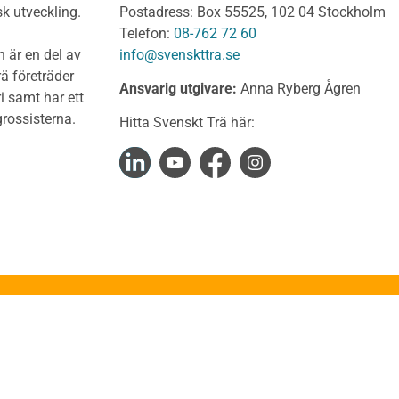
Dimensionering av KL-
sk utveckling.
Postadress: Box 55525, 102 04 Stockholm
träkonstruktioner
t virke Obehandlat
Telefon:
08-762 72 60
Förband och anslutnings
a träprodukter
 är en del av
info@svenskttra.se
Bjälklag
gt byggvirke
ä företräder
Ansvarig utgivare:
Anna Ryberg Ågren
Väggar
i samt har ett
KL-trä och brand
rlagsspont
rossisterna.
Hitta Svenskt Trä här:
KL-trä och ljud
rar
KL-trä och värme och fuk
Upphandling och monta
virke
Takstolshandboken
nsionshyvlat
Bakgrund
diga panelbrädor
Trä och miljö
ter
Takstolar
alkar
Takstolstyper
uktion
Stabilisering av takkonst
kteringsGuiden
Stabilisering av fackverk
Stabilisering av ramverks
ruktionsexempel
Stabilisering med skivor