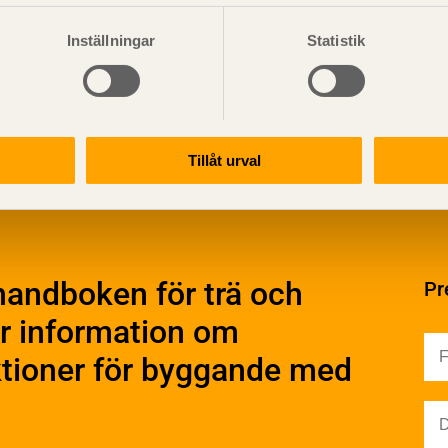
Inställningar
Statistik
Visa sajtkarta
Tillåt urval
ation och utförande
Konstruktiv utformning
ering
Grundläggning
rande
Stomme
handboken för trä och
Pr
Stomkomplettering
kter
Trädäck
r information om
ruktionsvirke
Bullerskärmar
truktionsvirke
uktioner för byggande med
Träbroar
ndlat
Dimensionering
truktionsvirke
Regler och standarder
handlat
Dimensioneringsgång