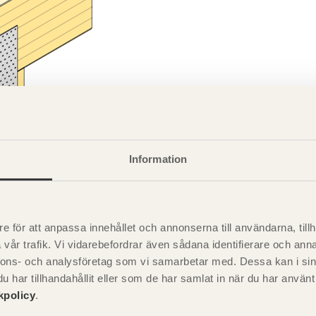
Information
e för att anpassa innehållet och annonserna till användarna, tillh
vår trafik. Vi vidarebefordrar även sådana identifierare och anna
pel på pelar-balkanslutning av limträ med spikningsplåtar på 
nnons- och analysföretag som vi samarbetar med. Dessa kan i sin
har tillhandahållit eller som de har samlat in när du har använ
kpolicy
.