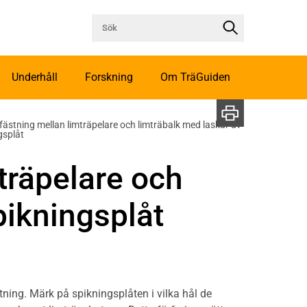
Underhåll
Forskning
Om TräGuiden
nfästning mellan limträpelare och limträbalk med laskar av
gsplåt
mträpelare och
pikningsplåt
tning. Märk på spikningsplåten i vilka hål de