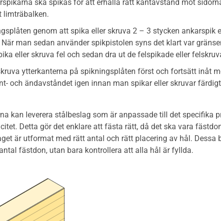
spikarna ska spikas för att erhålla rätt kantavstånd mot sidorna
t limträbalken.
ngsplåten genom att spika eller skruva 2 – 3 stycken ankarspik e
 När man sedan använder spikpistolen syns det klart var gränsen 
pika eller skruva fel och sedan dra ut de felspikade eller felskr
 skruva ytterkanterna på spikningsplåten först och fortsätt inåt
nt- och ändavståndet igen innan man spikar eller skruvar färdigt
rna kan leverera stålbeslag som är anpassade till det specifika p
itet. Detta gör det enklare att fästa rätt, då det ska vara fästdon
aget är utformat med rätt antal och rätt placering av hål. Dessa
ntal fästdon, utan bara kontrollera att alla hål är fyllda.