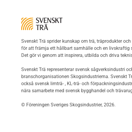
Brandklasser för material och
Träp
konstruktioner
bekl
Träkonstruktioners
Trägo
brandmotstånd
Träg
Detaljlösningar
Träg
Träytors brandegenskaper
Svenskt Trä sprider kunskap om trä, träprodukter oc
Sågat
Tekniska byten med sprinkler
för att främja ett hållbart samhälle och en livskraftig
Såga
Riskvärdering i
Det gör vi genom att inspirera, utbilda och driva tekni
Såga
flervåningsbostadshus
Övrig
Brandstandarder
Svenskt Trä representerar svensk sågverksindustri och
Övri
Brandstatistik för
branschorganisationen Skogsindustrierna. Svenskt Tr
Trall
flervåningsträhus
också svensk limträ- , KL-trä- och förpackningsindustr
Unde
Kontroll av utförande
nära samarbete med svensk bygghandel och trävarug
Spar
Miljö
Läkt
© Föreningen Sveriges Skogsindustrier, 2026.
Miljöeffekter
Form
LCA
Dime
Miljöpolitik och miljömål
Invän
Miljödeklarationer och