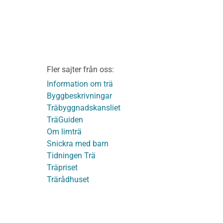
v
Vi som medverkat till
TräGuiden
ontage av
Friskrivningar
Kakor
Integritetspolicy
material
Fler sajter från oss:
Användbara funktioner
KL-trä
på TräGuiden
Information om trä
Byggbeskrivningar
Träbyggnadskansliet
detaljer
TräGuiden
Om limträ
Snickra med barn
Tidningen Trä
Träpriset
t
Trärådhuset
ge