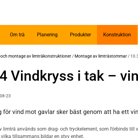
Om trä
Planering
Produkter
Konstruktion
g och montage av limträkonstruktioner
/
Montage av limträstommar
/
10.3
4 Vindkryss i tak – v
-08-23
g för vind mot gavlar sker bäst genom att ha ett vi
v limträ används som drag- och tryckelement, som förbinds till 
 vilka tillsammans bildar en styv enhet.