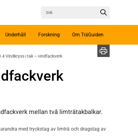
Underhåll
Forskning
Om TräGuiden
.4 Vindkryss i tak – vindfackverk
indfackverk
ndfackverk mellan två limträtakbalkar.
varandra med tryckstag av limträ och dragstag av