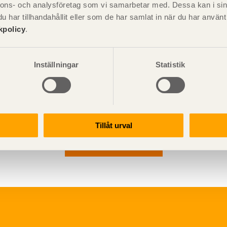
nnons- och analysföretag som vi samarbetar med. Dessa kan i sin
har tillhandahållit eller som de har samlat in när du har använ
kpolicy
.
lj för vindkryss i tak till en limträstomme.
Inställningar
Statistik
Tillåt urval
Visa sajtkarta
ation och utförande
Konstruktiv utformning
ering
Grundläggning
rande
Stomme