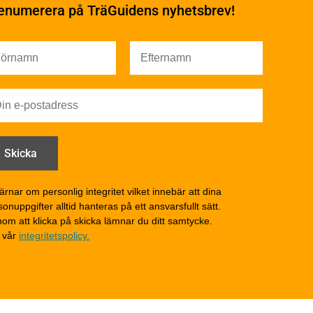
enumerera på TräGuidens nyhetsbrev!
Ytbehandling och
underhåll – generellt
Färg
Träskydd
Utförande - utvändigt
Utförande - invändigt
Drift och underhåll
åga
Drift och underhåll –
generellt
Grunder och bjälklag
d
Fasader och väggar
ärnar om personlig integritet vilket innebär att dina
onuppgifter alltid hanteras på ett ansvarsfullt sätt.
Tak
om att klicka på skicka lämnar du ditt samtycke.
Invändigt underhåll
 vår
integritetspolicy.
Altaner, balkonger och
yttertrappor
Om TräGuiden
Kontakta oss