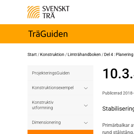
Start
/
Konstruktion
/
Limträhandboken
/
Del 4 : Planerin
10.3.
ProjekteringsGuiden
Konstruktionsexempel
Publicerad 2018
Grundläggning
Konstruktiv
Stabiliserin
utformning
Bjälklag
Grundläggning
Dimensionering
Primärbalkar a
Väggar
rund stålstång,