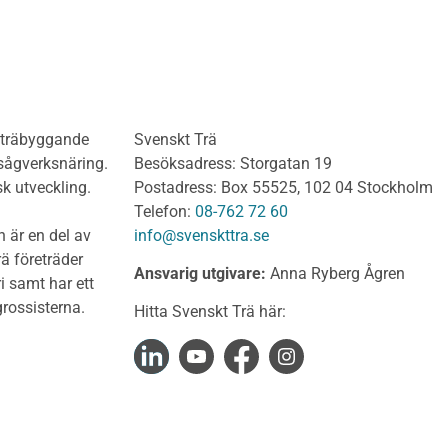
Del 3: Dimensionering a
anel och utvändig
limträkonstruktioner
ädnad Obehandlat
Del 4 : Planering och m
lv
limträkonstruktioner
olv Behandlat
KL-trähandboken
olv Obehandlat
KL-trä som konstruktions
h träbyggande
Svenskt Trä
 virke
Konstruktionssystem för 
 sågverksnäring.
Besöksadress: Storgatan 19
t virke Behandlat
Dimensionering av KL-
sk utveckling.
Postadress: Box 55525, 102 04 Stockholm
träkonstruktioner
t virke Obehandlat
Telefon:
08-762 72 60
Förband och anslutnings
a träprodukter
 är en del av
info@svenskttra.se
Bjälklag
gt byggvirke
ä företräder
Ansvarig utgivare:
Anna Ryberg Ågren
Väggar
i samt har ett
KL-trä och brand
rlagsspont
rossisterna.
Hitta Svenskt Trä här:
KL-trä och ljud
rar
KL-trä och värme och fuk
Upphandling och monta
virke
Takstolshandboken
nsionshyvlat
Bakgrund
diga panelbrädor