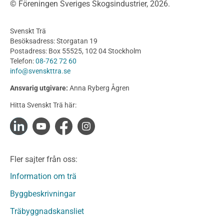
© Föreningen Sveriges Skogsindustrier, 2026.
Byggnation och utförande
Planering
Svenskt Trä
Utförande
Besöksadress: Storgatan 19
Produkter
Postadress: Box 55525, 102 04 Stockholm
Telefon:
08-762 72 60
Konstruktionsvirke
info@svenskttra.se
Konstruktionsvirke Behandlat
Ansvarig utgivare:
Anna Ryberg Ågren
Konstruktionsvirke Obehandlat
Hitta Svenskt Trä här:
Konstruktionsvirke Fingerskarvat
Konstruktionsvirke Fingerskarvat Obehandlat
Limträ
Limträ Obehandlat
Fler sajter från oss:
Fanerträ
Fanerträ Obehandlat
Information om trä
Träpaneler och utvändigt beklädnadsvirke
Byggbeskrivningar
Träpanel och Utvändig beklädnad Behandlat
Träbyggnadskansliet
Träpanel och utvändig beklädnad Obehandlat