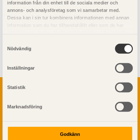
information från din enhet till de sociala medier och
annons- och analysföretag som vi samarbetar med.
Dessa kan i sin tur kombinera informationen med annan
information som du har tillhandahållit eller som de har
samlat in när du har använt deras tjänster. Läs mer om
vår
integritetspolicy
och
kakpolicy
.
Samtyckesval
Nödvändig
Visa sajtkarta
Inställningar
Om trä
Statistik
Materialet trä
TräGuiden är den digitala handboken för trä och
Skogsbruk
träbyggande och innehåller information om
Marknadsföring
Barrträdets uppbyggnad
materialet trä samt instruktioner för byggande
med trä.
Träets egenskaper och kvalitet
Sågverksprocessen
Godkänn
Träbaserade produkter
Dela på