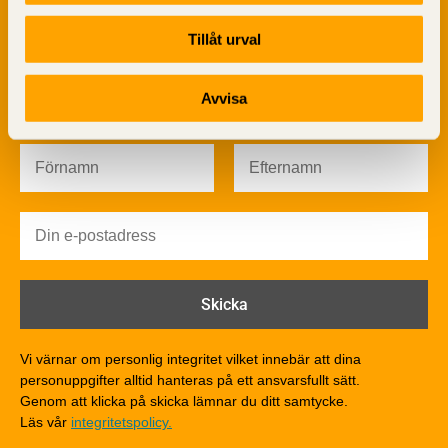
Kemisk behandling
Fakta om Limträ
Tillåt urval
Byggfysik
Fukt
Prenumerera på TräGuidens nyhetsbrev!
Avvisa
Värmeisolering och lufttäthet
Ljud
Brandsäkerhet
Brandsäkerhet
Byggnadsklasser och verksamhetsklasser
Brandförlopp i byggnader
Brandtekniska funktionskrav
Brandklasser för material och konstruktioner
Träkonstruktioners brandmotstånd
Detaljlösningar
Vi värnar om personlig integritet vilket innebär att dina
Träytors brandegenskaper
personuppgifter alltid hanteras på ett ansvarsfullt sätt.
Tekniska byten med sprinkler
Genom att klicka på skicka lämnar du ditt samtycke.
Läs vår
integritetspolicy.
Riskvärdering i flervåningsbostadshus