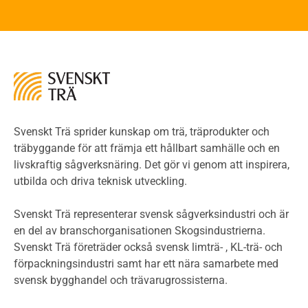
Brandstandarder
Brandstatistik för flervåningsträhus
Kontroll av utförande
Miljö
Miljöeffekter
LCA
Miljöpolitik och miljömål
Miljödeklarationer och märkning
Svenskt Trä sprider kunskap om trä, träprodukter och
Termer och förkortningar
träbyggande för att främja ett hållbart samhälle och en
livskraftig sågverksnäring. Det gör vi genom att inspirera,
Planering
utbilda och driva teknisk utveckling.
Planera ett träbygge
Klimatkalkylator hallar
Svenskt Trä representerar svensk sågverksindustri och är
Projektering av trähus - generellt
en del av branschorganisationen Skogsindustrierna.
Byggsystem
Svenskt Trä företräder också svensk limträ- , KL-trä- och
förpackningsindustri samt har ett nära samarbete med
Fasadsystem i skivmaterial
svensk bygghandel och trävarugrossisterna.
Bullerskärmar och andra utomhuskonstruktioner
Träbroar