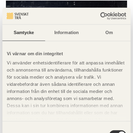
Samtycke
Information
Om
Vi värnar om din integritet
Vi använder enhetsidentifierare för att anpassa innehållet
och annonserna till användarna, tillhandahålla funktioner
för sociala medier och analysera vår trafik. Vi
vidarebefordrar även sådana identifierare och annan
information från din enhet till de sociala medier och
annons- och analysföretag som vi samarbetar med.
Dessa kan i sin tur kombinera informationen med annan
information som du har tillhandahållit eller som de har
samlat in när du har använt deras tjänster. Läs mer om
vår
integritetspolicy
och
kakpolicy
.
Samtyckesval