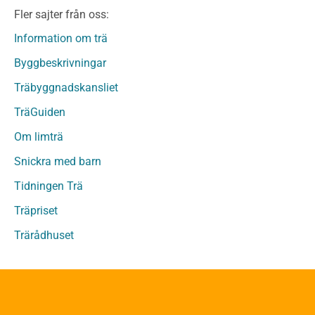
Fler sajter från oss:
Fanerträ
Fanerträ Obehandlat
Information om trä
Träpaneler och utvändigt beklädnadsvirke
Byggbeskrivningar
Träpanel och Utvändig beklädnad Behandlat
Träbyggnadskansliet
Träpanel och utvändig beklädnad Obehandlat
Trägolv
TräGuiden
Trägolv Behandlat
Om limträ
Trägolv Obehandlat
Snickra med barn
Sågat virke
Sågat virke Behandlat
Tidningen Trä
Sågat virke Obehandlat
Träpriset
Övriga träprodukter
Trärådhuset
Övrigt byggvirke
Trall
Underlagsspont
Sparrar
Läkt