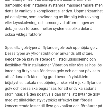
dämpning eller installera avstämda massadämpare, men
detta är vanligtvis komplicerat eller dyrt. Uppmärksamhet
på detaljerna, som användning av lämplig tvärkolvning
eller krysskolvning, och omsorg vid utformningen av
detaljer och förband mellan systemets olika delar är
också viktiga faktorer.
Speciella golvtyper är flytande golv och upphöjda golv.
Dessa typer av ytkonstruktioner används allt oftare,
beroende på krav relaterade till stegljudsisolering och
flexibilitet för installationer. Vibration eller rörelse hos lös
inredning är typiska för dessa golv och det har påvisats
att sådana effekter i hög grad beror på ytskiktets
böjstyvhet. Lokala nedböjningar sker vid mjuka flytande
golv och dessa ska begränsas för att undvika sådana
störningar. På den positiva sidan finns, att flytande golv
med ett tillräckligt styvt ytskikt effektivt kan fördela
koncentrerade laster till flera golvbalkar och förbättrar på