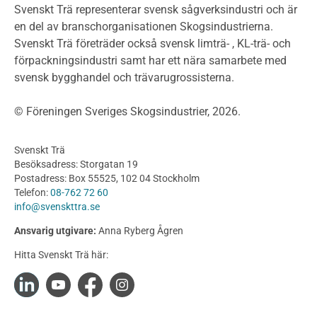
Klimatkalkylator hallar
Svenskt Trä representerar svensk sågverksindustri och är
Projektering av trähus - generellt
en del av branschorganisationen Skogsindustrierna.
Byggsystem
Svenskt Trä företräder också svensk limträ- , KL-trä- och
förpackningsindustri samt har ett nära samarbete med
Fasadsystem i skivmaterial
svensk bygghandel och trävarugrossisterna.
Bullerskärmar och andra utomhuskonstruktioner
Träbroar
© Föreningen Sveriges Skogsindustrier, 2026.
Byggnation och utförande
Planering
Svenskt Trä
Utförande
Besöksadress: Storgatan 19
Produkter
Postadress: Box 55525, 102 04 Stockholm
Telefon:
08-762 72 60
Konstruktionsvirke
info@svenskttra.se
Konstruktionsvirke Behandlat
Ansvarig utgivare:
Anna Ryberg Ågren
Konstruktionsvirke Obehandlat
Hitta Svenskt Trä här:
Konstruktionsvirke Fingerskarvat
Konstruktionsvirke Fingerskarvat Obehandlat
Limträ
Limträ Obehandlat