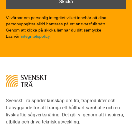
Träkonstruktioners brandmotstånd
Detaljlösningar
Vi värnar om personlig integritet vilket innebär att dina
Träytors brandegenskaper
personuppgifter alltid hanteras på ett ansvarsfullt sätt.
Tekniska byten med sprinkler
Genom att klicka på skicka lämnar du ditt samtycke.
Läs vår
integritetspolicy.
Riskvärdering i flervåningsbostadshus
Brandstandarder
Brandstatistik för flervåningsträhus
Kontroll av utförande
Miljö
Miljöeffekter
LCA
Miljöpolitik och miljömål
Miljödeklarationer och märkning
Svenskt Trä sprider kunskap om trä, träprodukter och
Termer och förkortningar
träbyggande för att främja ett hållbart samhälle och en
livskraftig sågverksnäring. Det gör vi genom att inspirera,
Planering
utbilda och driva teknisk utveckling.
Planera ett träbygge