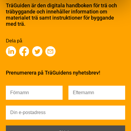
Materialet trä
TräGuiden är den digitala handboken för trä och
Skogsbruk
träbyggande och innehåller information om
Barrträdets uppbyggnad
materialet trä samt instruktioner för byggande
med trä.
Träets egenskaper och kvalitet
Sågverksprocessen
Träbaserade produkter
Dela på
Kemisk behandling
Fakta om Limträ
Byggfysik
Fukt
Prenumerera på TräGuidens nyhetsbrev!
Värmeisolering och lufttäthet
Ljud
Brandsäkerhet
Brandsäkerhet
Byggnadsklasser och verksamhetsklasser
Brandförlopp i byggnader
Brandtekniska funktionskrav
Brandklasser för material och konstruktioner