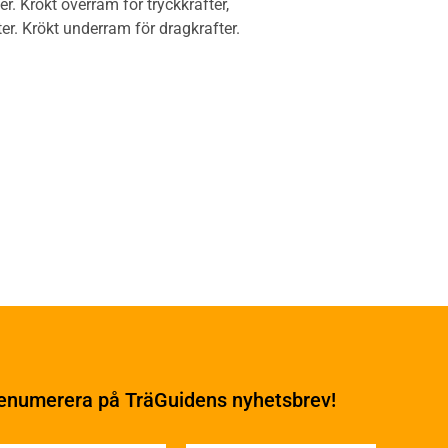
r. Krökt överram för tryckkrafter,
ter. Krökt underram för dragkrafter.
Underhåll
Ytbehandling och
underhåll
enumerera på TräGuidens nyhetsbrev!
Ytbehandling och
underhåll – generellt