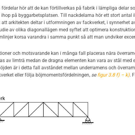
s fördelar hör att de kan förtillverkas på fabrik i lämpliga del
ihop på byggarbetsplatsen. Till nackdelarna hör ett stort antal
 att arkitekten deltar i utformningen av fackverket, i synnerhet 
udie av olika diagonallägen med syftet att optimera konstruktio
mlinjer korsa varandra i samma punkt så att man undviker exce
ationer och motsvarande kan i många fall placeras nära överrame
as av limträ medan de dragna elementen kan vara av stål med et
öjden är i detta fall avståndet mellan underramens och överram
verket eller följa böjmomentsfördelningen,
se
figur 3.8 f) – k)
. 
erk