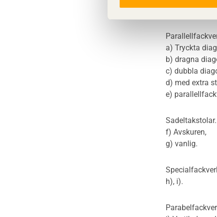
Parallellfackve
a) Tryckta diag
b) dragna diag
c) dubbla diago
d) med extra st
e) parallellfac
Sadeltakstolar.
f) Avskuren,
g) vanlig.
Specialfackver
h), i).
Parabelfackver