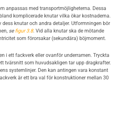
ar som anpassas med transportmöjligheterna. Dessa
 ibland komplicerade knutar vilka ökar kostnaderna.
av dess knutar och andra detaljer. Utformningen bör
nen,
se
figur 3.8
. Vid alla knutar ska de mötande
ntricitet som förorsakar (sekundära) böjmoment.
n i ett fackverk eller ovanför underramen. Tryckta
t tvärsnitt som huvudsakligen tar upp dragkrafter.
ens systemlinjer. Den kan antingen vara konstant
Fackverk är ett bra val för konstruktioner mellan 30