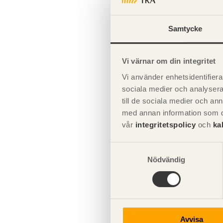
Samtycke
Vi värnar om din integritet
Vi använder enhetsidentifierar
sociala medier och analysera 
Parabelfackve
till de sociala medier och a
med annan information som du 
vår
integritetspolicy
och
ka
Samtyckesval
Nödvändig
Avvisa
Figur 3.8
Fackv