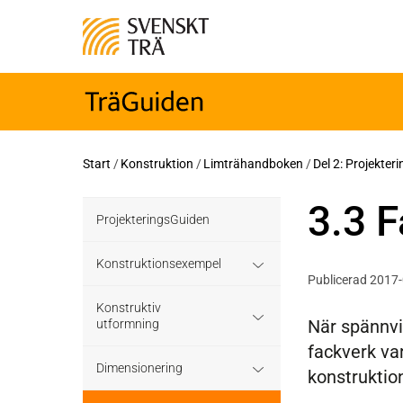
Start
/
Konstruktion
/
Limträhandboken
/
Del 2: Projekter
3.3 
ProjekteringsGuiden
Konstruktionsexempel
Publicerad 2017
Grundläggning
Konstruktiv
När spännvi
utformning
fackverk var
Bjälklag
Grundläggning
Dimensionering
konstruktion
Väggar