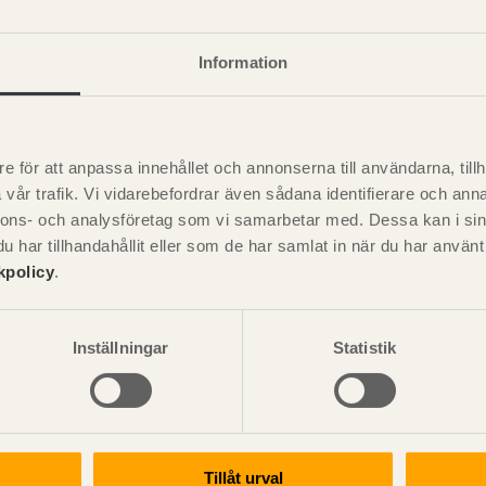
Information
e för att anpassa innehållet och annonserna till användarna, tillh
vår trafik. Vi vidarebefordrar även sådana identifierare och anna
rk
nnons- och analysföretag som vi samarbetar med. Dessa kan i sin
har tillhandahållit eller som de har samlat in när du har använ
kpolicy
.
Inställningar
Statistik
Tillåt urval
erk som lämpar sig för vertikal belastning (egentyngd, snölast)