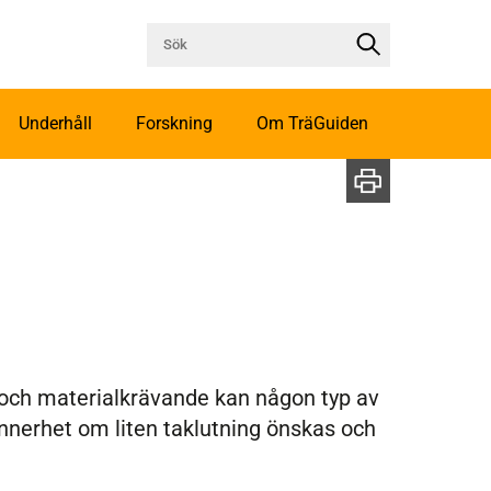
Underhåll
Forskning
Om TräGuiden
a och materialkrävande kan någon typ av
synnerhet om liten taklutning önskas och