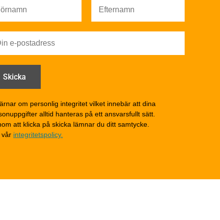
Färg
Träskydd
Utförande - utvändigt
Utförande - invändigt
Drift och underhåll
åga
Drift och underhåll –
generellt
Grunder och bjälklag
d
Fasader och väggar
ärnar om personlig integritet vilket innebär att dina
onuppgifter alltid hanteras på ett ansvarsfullt sätt.
Tak
om att klicka på skicka lämnar du ditt samtycke.
Invändigt underhåll
 vår
integritetspolicy.
Altaner, balkonger och
yttertrappor
Om TräGuiden
Kontakta oss
v
Vi som medverkat till
TräGuiden
ontage av