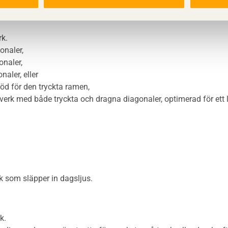
rk.
onaler,
onaler,
naler, eller
öd för den tryckta ramen,
kverk med både tryckta och dragna diagonaler, optimerad för ett li
k som släpper in dagsljus.
k.