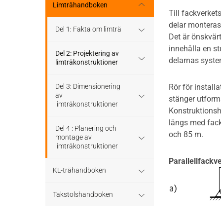
Stomme
Regler och standarder
Limträhandboken
Till fackverket
Tak
delar monteras 
Stomkomplettering
Dimensioneringsgång
Del 1: Fakta om limträ
Det är önskvärt
Altaner och balkonger
innehålla en st
Trädäck
Hållfasthet och bärförmåga
Limträ som byggmaterial
Del 2: Projektering av
delarnas syste
limträkonstruktioner
Ljudisolering
Bullerskärmar
Hjälpmedel - tabeller
Limträhistoria
Limträ som
Del 3: Dimensionering
Rör för install
Bullerskärmar
konstruktionsmaterial
av
stänger utform
Träbroar
Bärverk
Fakta om limträ
limträkonstruktioner
Konstruktionsh
Staket, plank och spaljé
Dimensionering av trä- och
längs med fack
Stabilisering och förband
Projektering
limträkonstruktioner
Regler och formler för
Del 4 : Planering och
och 85 m.
dimensionering enligt
montage av
Träbroar
Eurokod 5
limträkonstruktioner
Beständighet
Konstruktionssystem för
Parallellfackv
limträ
KL-trähandboken
Dimensioneringsexempel
Att montera limträ
Beräkningsexempel
Raka balkar och pelare
KL-trä som
Takstolshandboken
Projektering av limträstomme
konstruktionsmaterial
med hänsyn till montage
Hål och urtag
Bakgrund