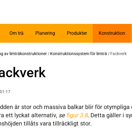
Om trä
Planering
Produkter
Konstruktion
ing av limträkonstruktioner
/
Konstruktionssystem för limträ
/
Fackverk
Fackverk
-01-17
dden är stor och massiva balkar blir för otymplig
a ett lyckat alternativ,
se
figur 3.8
. Detta gäller i 
shöjden tillåts vara tillräckligt stor.