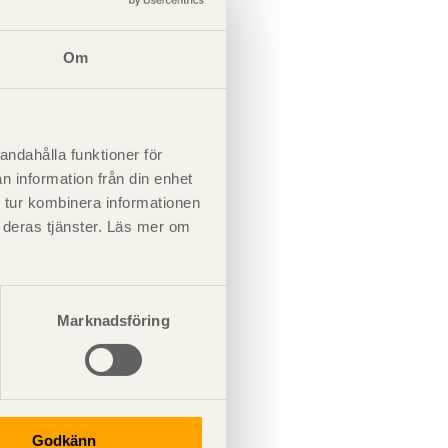
Om
andahålla funktioner för
n information från din enhet
 tur kombinera informationen
t deras tjänster. Läs mer om
Marknadsföring
Godkänn
 på övre ramen.