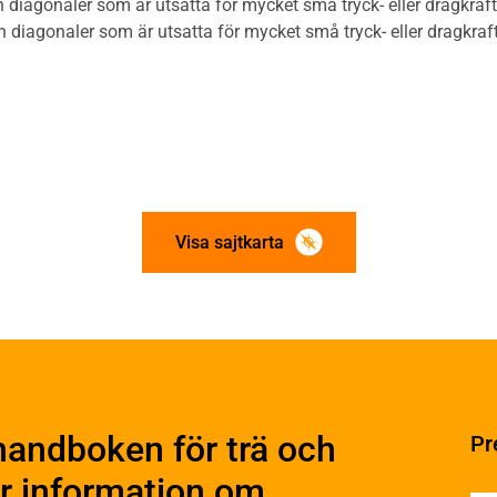
ch diagonaler som är utsatta för mycket små tryck- eller dragkrafte
ch diagonaler som är utsatta för mycket små tryck- eller dragkraf
Visa sajtkarta
ation och utförande
Konstruktiv utformning
ering
Grundläggning
rande
Stomme
handboken för trä och
Pr
Stomkomplettering
kter
Trädäck
r information om
ruktionsvirke