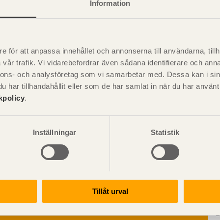
Information
e för att anpassa innehållet och annonserna till användarna, tillh
Visa sajtkarta
vår trafik. Vi vidarebefordrar även sådana identifierare och anna
nnons- och analysföretag som vi samarbetar med. Dessa kan i sin
har tillhandahållit eller som de har samlat in när du har använ
kpolicy
.
ation och utförande
Konstruktiv utformning
ering
Grundläggning
Inställningar
Statistik
rande
Stomme
handboken för trä och
Pr
Stomkomplettering
kter
Trädäck
r information om
ruktionsvirke
Bullerskärmar
truktionsvirke
uktioner för byggande med
Träbroar
ndlat
Tillåt urval
Dimensionering
truktionsvirke
Regler och standarder
handlat