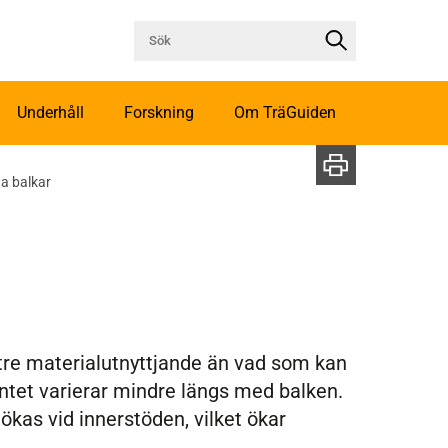
Underhåll
Forskning
Om TräGuiden
ga balkar
ttre materialutnyttjande än vad som kan
tet varierar mindre längs med balken.
ökas vid innerstöden, vilket ökar