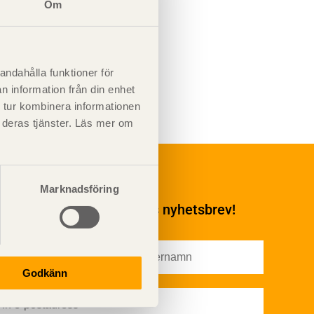
Om
andahålla funktioner för
n information från din enhet
 tur kombinera informationen
t deras tjänster. Läs mer om
Underhåll
Ytbehandling och
Marknadsföring
underhåll
enumerera på TräGuidens nyhetsbrev!
Ytbehandling och
underhåll – generellt
Färg
Träskydd
Godkänn
Utförande - utvändigt
Utförande - invändigt