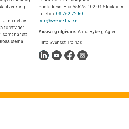
t virke Behandlat
Dimensionering av KL-
sk utveckling.
Postadress: Box 55525, 102 04 Stockholm
träkonstruktioner
t virke Obehandlat
Telefon:
08-762 72 60
Förband och anslutnings
a träprodukter
 är en del av
info@svenskttra.se
Bjälklag
gt byggvirke
ä företräder
Ansvarig utgivare:
Anna Ryberg Ågren
Väggar
i samt har ett
KL-trä och brand
rlagsspont
rossisterna.
Hitta Svenskt Trä här:
KL-trä och ljud
rar
KL-trä och värme och fuk
Upphandling och monta
virke
Takstolshandboken
nsionshyvlat
Bakgrund
diga panelbrädor
Trä och miljö
ter
Takstolar
alkar
Takstolstyper
uktion
Stabilisering av takkonst
kteringsGuiden
Stabilisering av fackverk
Stabilisering av ramverks
ruktionsexempel