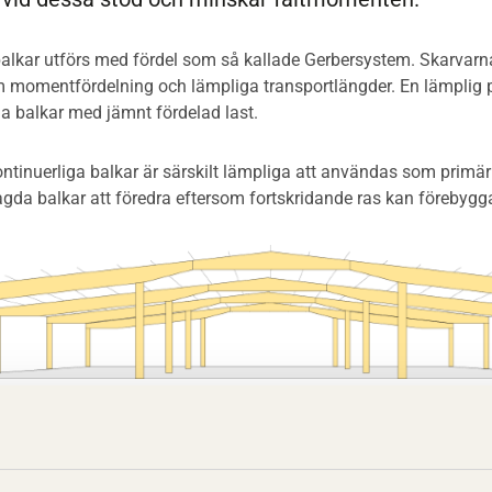
balkar utförs med fördel som så kallade Gerbersystem. Skarvar
 momentfördelning och lämpliga transportlängder. En lämplig p
ga balkar med jämnt fördelad last.
tinuerliga balkar är särskilt lämpliga att användas som primär
lagda balkar att föredra eftersom fortskridande ras kan förebygg
nuerliga balkar som Gerbersystem. Här som optimerade balkar 