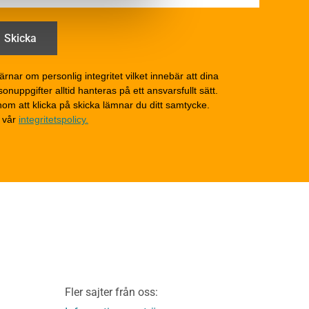
Drift och underhåll
åga
Drift och underhåll –
generellt
Grunder och bjälklag
d
Fasader och väggar
ärnar om personlig integritet vilket innebär att dina
onuppgifter alltid hanteras på ett ansvarsfullt sätt.
Tak
om att klicka på skicka lämnar du ditt samtycke.
Invändigt underhåll
 vår
integritetspolicy.
Altaner, balkonger och
yttertrappor
Om TräGuiden
Kontakta oss
v
Vi som medverkat till
TräGuiden
ontage av
Friskrivningar
Kakor
Integritetspolicy
material
Fler sajter från oss:
Användbara funktioner
KL-trä