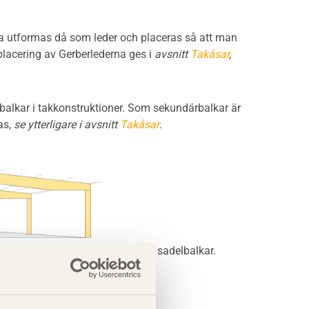
na utformas då som leder och placeras så att man
lacering av Gerberlederna ges i
avsnitt
Takåsar
,
balkar i takkonstruktioner. Som sekundärbalkar är
as,
se ytterligare i avsnitt
Takåsar
.
med överkragning och inhängda sadelbalkar.