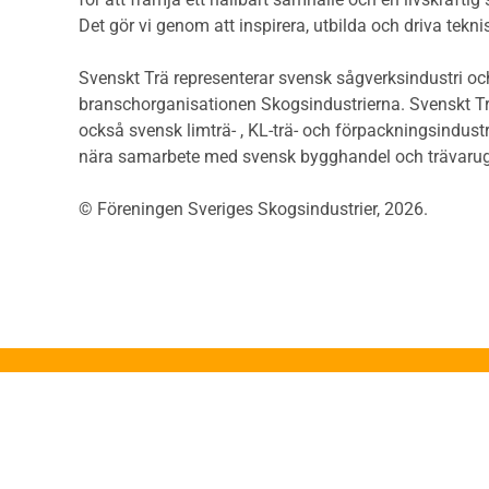
Såga
Riskvärdering i
Det gör vi genom att inspirera, utbilda och driva tekni
Såga
flervåningsbostadshus
Övrig
Brandstandarder
Svenskt Trä representerar svensk sågverksindustri och
Övri
Brandstatistik för
branschorganisationen Skogsindustrierna. Svenskt Tr
Trall
flervåningsträhus
också svensk limträ- , KL-trä- och förpackningsindustr
Unde
Kontroll av utförande
nära samarbete med svensk bygghandel och trävarug
Spar
Miljö
Läkt
© Föreningen Sveriges Skogsindustrier, 2026.
Miljöeffekter
Form
LCA
Dime
Miljöpolitik och miljömål
Invän
Miljödeklarationer och
märkning
Trälis
Termer och förkortningar
Lättb
Planering
Konstr
Planera ett träbygge
Proje
Klimatkalkylator hallar
App
Projektering av trähus -
Konst