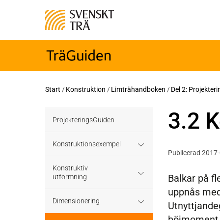
Start
/
Konstruktion
/
Limträhandboken
/
Del 2: Projekter
3.2 K
ProjekteringsGuiden
Konstruktionsexempel
Publicerad 2017
Grundläggning
Konstruktiv
Balkar på f
utformning
uppnås med 
Bjälklag
Grundläggning
Dimensionering
Utnyttjande
Väggar
böjmoment 