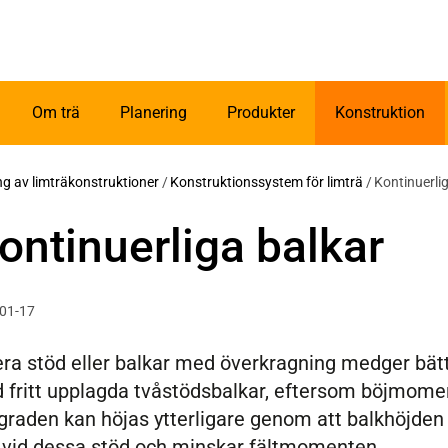
Om trä
Planering
Produkter
Konstruktion
ing av limträkonstruktioner
/
Konstruktionssystem för limträ
/
Kontinuerli
ontinuerliga balkar
-01-17
lera stöd eller balkar med överkragning medger bä
fritt upplagda tvåstödsbalkar, eftersom böjmomen
graden kan höjas ytterligare genom att balkhöjden 
vid dessa stöd och minskar fältmomenten.