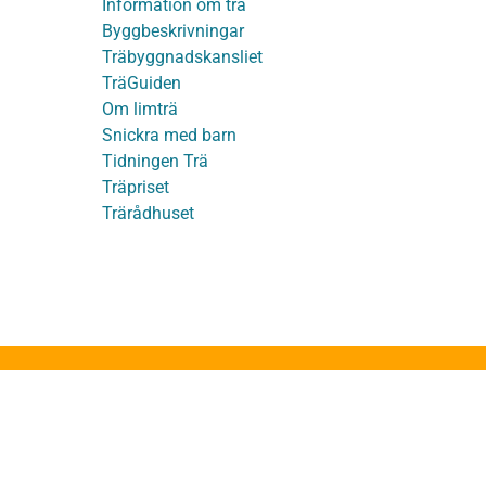
på TräGuiden
Information om trä
Byggbeskrivningar
Träbyggnadskansliet
detaljer
TräGuiden
Om limträ
Snickra med barn
Tidningen Trä
Träpriset
t
Trärådhuset
ge
ruktion
stakstolar
takstolar