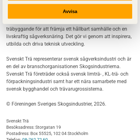
LCA
Avvisa
Miljöpolitik och miljömål
Miljödeklarationer och märkning
Svenskt Trä sprider kunskap om trä, träprodukter och
Termer och förkortningar
träbyggande för att främja ett hållbart samhälle och en
livskraftig sågverksnäring. Det gör vi genom att inspirera,
Planering
utbilda och driva teknisk utveckling.
Planera ett träbygge
Klimatkalkylator hallar
Svenskt Trä representerar svensk sågverksindustri och är
Projektering av trähus - generellt
en del av branschorganisationen Skogsindustrierna.
Byggsystem
Svenskt Trä företräder också svensk limträ- , KL-trä- och
förpackningsindustri samt har ett nära samarbete med
Fasadsystem i skivmaterial
svensk bygghandel och trävarugrossisterna.
Bullerskärmar och andra utomhuskonstruktioner
Träbroar
© Föreningen Sveriges Skogsindustrier, 2026.
Byggnation och utförande
Planering
Svenskt Trä
Utförande
Besöksadress: Storgatan 19
Produkter
Postadress: Box 55525, 102 04 Stockholm
Telefon:
08-762 72 60