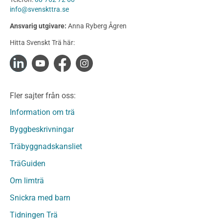
Konstruktionsvirke
info@svenskttra.se
Konstruktionsvirke Behandlat
Ansvarig utgivare:
Anna Ryberg Ågren
Konstruktionsvirke Obehandlat
Hitta Svenskt Trä här:
Konstruktionsvirke Fingerskarvat
Konstruktionsvirke Fingerskarvat Obehandlat
Limträ
Limträ Obehandlat
Fler sajter från oss:
Fanerträ
Fanerträ Obehandlat
Information om trä
Träpaneler och utvändigt beklädnadsvirke
Byggbeskrivningar
Träpanel och Utvändig beklädnad Behandlat
Träbyggnadskansliet
Träpanel och utvändig beklädnad Obehandlat
Trägolv
TräGuiden
Trägolv Behandlat
Om limträ
Trägolv Obehandlat
Snickra med barn
Sågat virke
Sågat virke Behandlat
Tidningen Trä