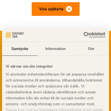
Visa sajtkarta
Om trä
Materialet trä
TräGuiden är den digitala handboken för trä och
Samtycke
Information
Om
Skogsbruk
träbyggande och innehåller information om
Barrträdets uppbyggnad
materialet trä samt instruktioner för byggande
med trä.
Träets egenskaper och kvalitet
Vi värnar om din integritet
Sågverksprocessen
Vi använder enhetsidentifierare för att anpassa innehållet
Träbaserade produkter
Dela på
och annonserna till användarna, tillhandahålla funktioner
Kemisk behandling
för sociala medier och analysera vår trafik. Vi
Fakta om Limträ
vidarebefordrar även sådana identifierare och annan
Byggfysik
information från din enhet till de sociala medier och
Fukt
annons- och analysföretag som vi samarbetar med.
Prenumerera på TräGuidens nyhetsbrev!
Värmeisolering och lufttäthet
Dessa kan i sin tur kombinera informationen med annan