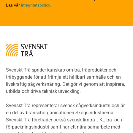
Läs vår
integritetspolicy.
Riskvärdering i flervåningsbostadshus
Brandstandarder
Brandstatistik för flervåningsträhus
Kontroll av utförande
Miljö
Miljöeffekter
LCA
Miljöpolitik och miljömål
Miljödeklarationer och märkning
Svenskt Trä sprider kunskap om trä, träprodukter och
Termer och förkortningar
träbyggande för att främja ett hållbart samhälle och en
livskraftig sågverksnäring. Det gör vi genom att inspirera,
Planering
utbilda och driva teknisk utveckling.
Planera ett träbygge
Klimatkalkylator hallar
Svenskt Trä representerar svensk sågverksindustri och är
Projektering av trähus - generellt
en del av branschorganisationen Skogsindustrierna.
Byggsystem
Svenskt Trä företräder också svensk limträ- , KL-trä- och
förpackningsindustri samt har ett nära samarbete med
Fasadsystem i skivmaterial