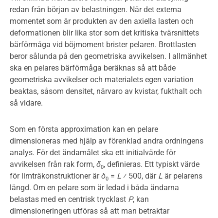
redan från början av belastningen. När det externa
momentet som är produkten av den axiella lasten och
deformationen blir lika stor som det kritiska tvärsnittets
bärförmåga vid böjmoment brister pelaren. Brottlasten
beror sålunda på den geometriska avvikelsen. I allmänhet
ska en pelares bärförmåga beräknas så att både
geometriska avvikelser och materialets egen variation
beaktas, såsom densitet, närvaro av kvistar, fukthalt och
så vidare.
Som en första approximation kan en pelare
dimensioneras med hjälp av förenklad andra ordningens
analys. För det ändamålet ska ett initialvärde för
avvikelsen från rak form,
δ
, definieras. Ett typiskt värde
0
för limträkonstruktioner är
δ
=
L
⁄ 500, där
L
är pelarens
0
längd. Om en pelare som är ledad i båda ändarna
belastas med en centrisk trycklast
P
, kan
dimensioneringen utföras så att man betraktar