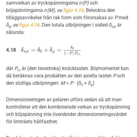
samverkan av tryckspänningarna
σ
(P)
och
böjspänningarna
σ
(M)
,
se
figur 4.16
. Beteckna den
tilläggsavvikelse från rak form som förorsakas av
P
med
δ
,
se
figur 4.16
. Den totala utböjningen i sidled
δ
är
p
tot
sålunda:
δ
=
+
=
0
4.18
δ
δ
t
o
t
=
δ
0
δ
+
δ
p
=
δ
δ
0
1
−
P
/
P
c
r
t
o
t
0
p
1
−
/
P
P
c
r
där
P
är (den teoretiska) knäcklasten. Böjmomentet kan
cr
då beräknas vara produkten av den axiella lasten
P
och
den slutliga utböjningen:
M
=
P
· (
δ
+
δ
)
0
p
Dimensioneringen av pelaren utförs sedan så att man
kontrollerar att den kombinerade verkan av tryckspänning
och böjspänning inte överskrider dimensioneringsvärdet
för limträets hållfasthet.