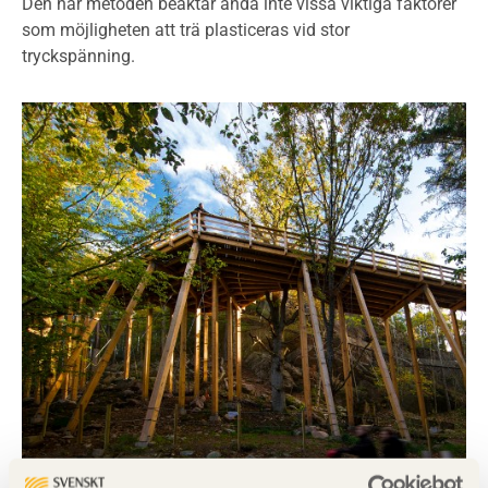
Den här metoden beaktar ändå inte vissa viktiga faktorer
som möjligheten att trä plasticeras vid stor
tryckspänning.