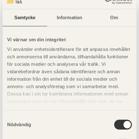
Samtycke
Information
Om
Nordens Ark, Hunnebostrand.
Vi värnar om din integritet
Vi använder enhetsidentifierare för att anpassa innehållet
och annonserna till användarna, tillhandahålla funktioner
för sociala medier och analysera vår trafik. Vi
vidarebefordrar även sådana identifierare och annan
information från din enhet till de sociala medier och
annons- och analysföretag som vi samarbetar med.
Dessa kan i sin tur kombinera informationen med annan
information som du har tillhandahållit eller som de har
samlat in när du har använt deras tjänster. Läs mer om
vår
integritetspolicy
och
kakpolicy
.
Samtyckesval
Nödvändig
Figur 4.16
Knäckning av en pelare betraktad som ett icke-