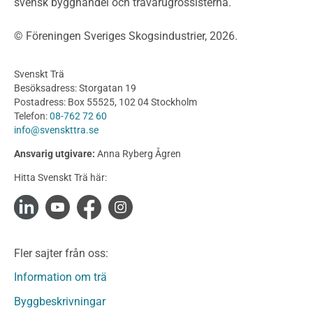
svensk bygghandel och trävarugrossisterna.
Bullerskärmar och andra utomhuskonstruktioner
Träbroar
© Föreningen Sveriges Skogsindustrier, 2026.
Byggnation och utförande
Planering
Svenskt Trä
Utförande
Besöksadress: Storgatan 19
Produkter
Postadress: Box 55525, 102 04 Stockholm
Telefon:
08-762 72 60
Konstruktionsvirke
info@svenskttra.se
Konstruktionsvirke Behandlat
Ansvarig utgivare:
Anna Ryberg Ågren
Konstruktionsvirke Obehandlat
Hitta Svenskt Trä här:
Konstruktionsvirke Fingerskarvat
Konstruktionsvirke Fingerskarvat Obehandlat
Limträ
Limträ Obehandlat
Fler sajter från oss:
Fanerträ
Fanerträ Obehandlat
Information om trä
Träpaneler och utvändigt beklädnadsvirke
Byggbeskrivningar
Träpanel och Utvändig beklädnad Behandlat