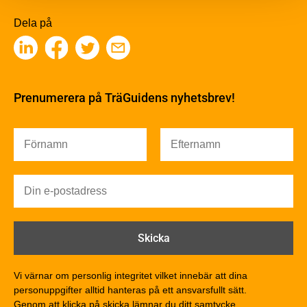
Sågverksprocessen
Träbaserade produkter
Dela på
Kemisk behandling
Fakta om Limträ
Byggfysik
Fukt
Prenumerera på TräGuidens nyhetsbrev!
Värmeisolering och lufttäthet
Ljud
Brandsäkerhet
Brandsäkerhet
Byggnadsklasser och verksamhetsklasser
Brandförlopp i byggnader
Brandtekniska funktionskrav
Brandklasser för material och konstruktioner
Träkonstruktioners brandmotstånd
Detaljlösningar
Vi värnar om personlig integritet vilket innebär att dina
Träytors brandegenskaper
personuppgifter alltid hanteras på ett ansvarsfullt sätt.
Tekniska byten med sprinkler
Genom att klicka på skicka lämnar du ditt samtycke.