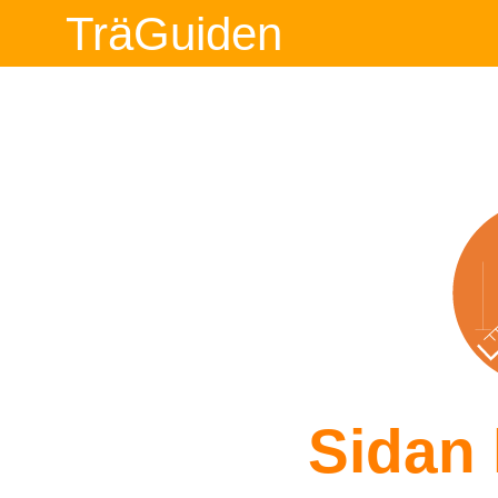
TräGuiden
Sidan 