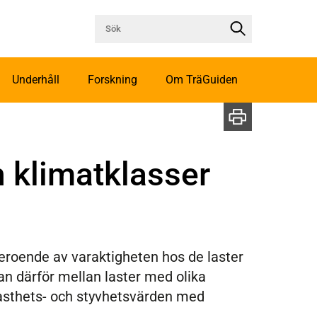
Underhåll
Forskning
Om TräGuiden
h klimatklasser
eroende av varaktigheten hos de laster
an därför mellan laster med olika
fasthets- och styvhetsvärden med