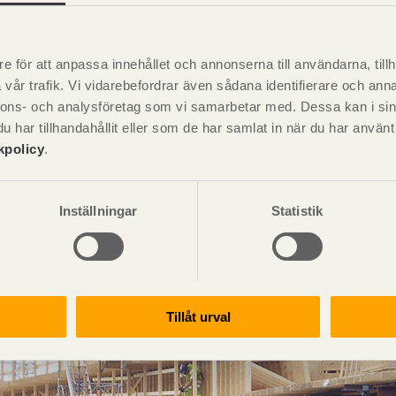
er uteluftsventilerade kryputrymmen.
truktioner i lokaler eller byggnader som inte är permanent uppvä
e för att anpassa innehållet och annonserna till användarna, tillh
, oisolerade ridhus och jordbruksbyggnader.
vår trafik. Vi vidarebefordrar även sådana identifierare och anna
er i dåligt ventilerade simhallar.
nnons- och analysföretag som vi samarbetar med. Dessa kan i sin
har tillhandahållit eller som de har samlat in när du har använ
kpolicy
.
arakteriseras av en miljö som ger ett större fuktinnehåll än det
Inställningar
Statistik
er i lokaler eller byggnader med fuktalstrande verksamhet eller 
ner som är oskyddade mot nederbörd eller i direkt markkontakt.
Tillåt urval