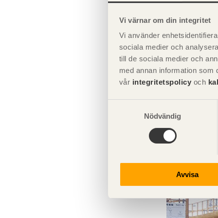
Bjälklag öv
Vi värnar om din integritet
Takstolskons
Vi använder enhetsidentifierar
lagerbyggnader
sociala medier och analysera 
Konstruktion
till de sociala medier och a
med annan information som du 
vår
integritetspolicy
och
ka
Klimatklass 3
k
bland annat:
Samtyckesval
Nödvändig
Konstruktion
Konstruktio
Avvisa