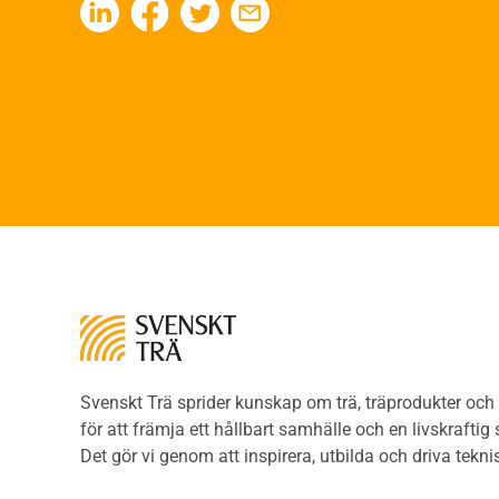
Fukt
Fing
Värmeisolering och lufttäthet
Limtr
Ljud
Limt
Brandsäkerhet
Faner
Brandsäkerhet
Fane
Byggnadsklasser och
Träpa
verksamhetsklasser
beklä
Brandförlopp i byggnader
Träp
Brandtekniska funktionskrav
bekl
Brandklasser för material och
Träp
konstruktioner
bekl
Träkonstruktioners
Trägo
brandmotstånd
Träg
Detaljlösningar
Träg
Träytors brandegenskaper
Svenskt Trä sprider kunskap om trä, träprodukter oc
Sågat
Tekniska byten med sprinkler
för att främja ett hållbart samhälle och en livskraftig
Såga
Riskvärdering i
Det gör vi genom att inspirera, utbilda och driva tekni
Såga
flervåningsbostadshus
Övrig