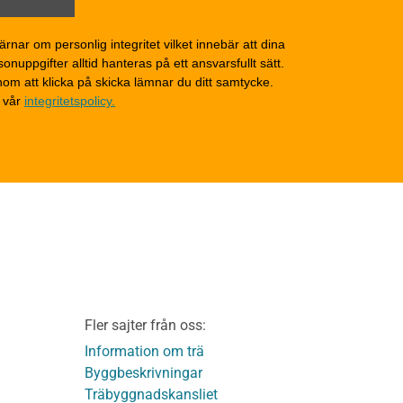
Grunder och bjälklag
d
Fasader och väggar
ärnar om personlig integritet vilket innebär att dina
onuppgifter alltid hanteras på ett ansvarsfullt sätt.
Tak
om att klicka på skicka lämnar du ditt samtycke.
Invändigt underhåll
 vår
integritetspolicy.
Altaner, balkonger och
yttertrappor
Om TräGuiden
Kontakta oss
v
Vi som medverkat till
TräGuiden
ontage av
Friskrivningar
Kakor
Integritetspolicy
material
Fler sajter från oss:
Användbara funktioner
KL-trä
på TräGuiden
Information om trä
Byggbeskrivningar
Träbyggnadskansliet
detaljer