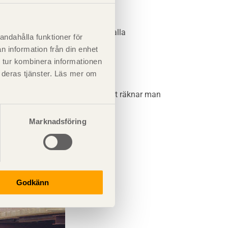
rmda, till exempel fritidshus, kalla
andahålla funktioner för
n information från din enhet
 tur kombinera informationen
t deras tjänster. Läs mer om
 som svarar mot klimatklass 2. Hit räknar man
Marknadsföring
lagring.
Godkänn