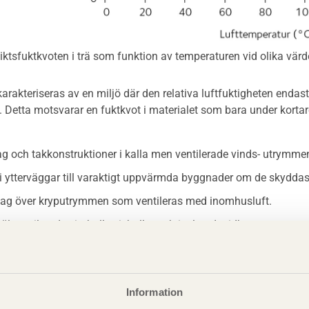
ktsfuktkvoten i trä som funktion av temperaturen vid olika värde
arakteriseras av en miljö där den relativa luftfuktigheten endas
. Detta motsvarar en fuktkvot i materialet som bara under kortar
ag och takkonstruktioner i kalla men ventilerade vinds- utrymme
i ytterväggar till varaktigt uppvärmda byggnader om de skyddas
lag över kryputrymmen som ventileras med inomhusluft.
l ventilerade simhallar, ishallar och isolerade ridhus.
arakteriseras av en miljö där den relativa luftfuktig- heten enda
 en fuktkvot i materialet som bara under kortare perioder övers
Information