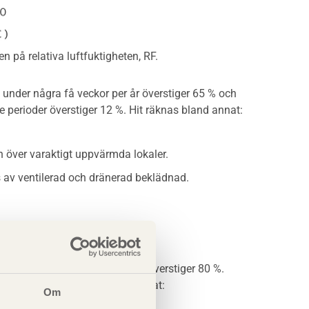
n på relativa luftfuktigheten, RF.
t under några få veckor per år överstiger 65 % och
e perioder överstiger 12 %. Hit räknas bland annat:
n över varaktigt uppvärmda lokaler.
 av ventilerad och dränerad beklädnad.
st under några få veckor per år överstiger 80 %.
tiger 16 %. Hit räknas bland annat:
Om