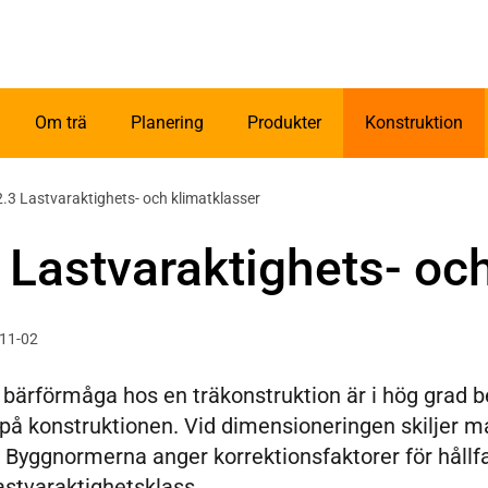
Om trä
Planering
Produkter
Konstruktion
2.3 Lastvaraktighets- och klimatklasser
 Lastvaraktighets- oc
-11-02
 bärförmåga hos en träkonstruktion är i hög grad b
på konstruktionen. Vid dimensioneringen skiljer m
. Byggnormerna anger korrektionsfaktorer för håll
lastvaraktighetsklass.