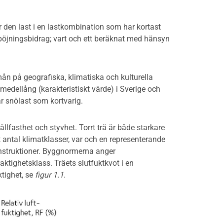
den last i en lastkombination som har kortast
jningsbidrag; vart och ett beräknat med hänsyn
 mån på geografiska, klimatiska och kulturella
 medellång (karakteristiskt värde) i Sverige och
 snölast som kortvarig.
ållfasthet och styvhet. Torrt trä är både starkare
 antal klimatklasser, var och en representerande
onstruktioner. Byggnormerna anger
aktighetsklass. Träets slutfuktkvot i en
ktighet, se
figur 1.1
.