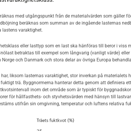
äknas med utgångspunkt från de materialvärden som gäller för 
edböjning beräknas som summan av de ingående lasternas nedbö
da lastens varaktighet.
hetsklass eller lasttyp som en last ska hänföras till beror i viss
nölast betraktas till exempel som långvarig (vanligt värde) eller
 Norge och Danmark och stora delar av övriga Europa behandlar
 har, liksom lasternas varaktighet, stor inverkan på materialets h
fuktigt trä. Byggnormerna hanterar detta genom att definiera ett
ktkvotsintervall inom det område som är typiskt för byggnadsk
orer för hållfasthets- och styvhetsvärden med hänsyn till lastvar
stäms utifrån sin omgivning, temperatur och luftens relativa fu