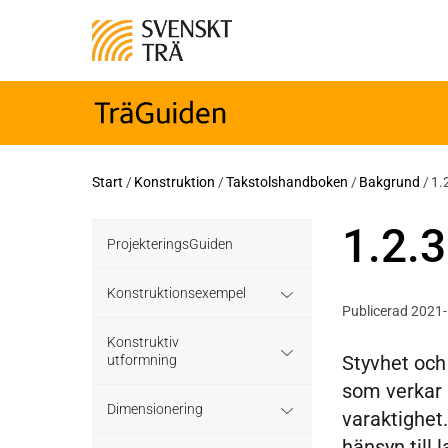
Start
/
Konstruktion
/
Takstolshandboken
/
Bakgrund
/
1.
1.2.3
ProjekteringsGuiden
Konstruktionsexempel
Publicerad 2021
Grundläggning
Konstruktiv
Styvhet och
utformning
som verkar 
Bjälklag
Grundläggning
Dimensionering
varaktighet
Väggar
hänsyn till 