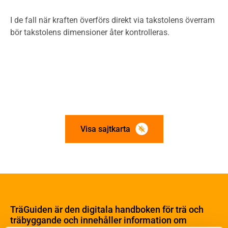
I de fall när kraften överförs direkt via takstolens överram
bör tak­stolens dimensioner åter kontrolleras.
Visa sajtkarta
Om trä
Materialet trä
TräGuiden är den digitala handboken för trä och
Skogsbruk
träbyggande och innehåller information om