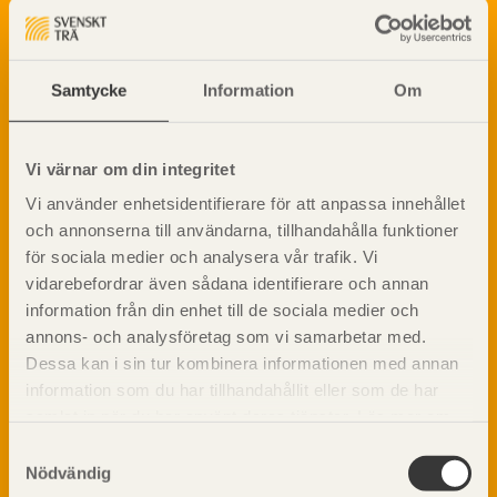
Barrträdets uppbyggnad
materialet trä samt instruktioner för byggande
med trä.
Träets egenskaper och kvalitet
Sågverksprocessen
Träbaserade produkter
Samtycke
Information
Om
Dela på
Kemisk behandling
Fakta om Limträ
Vi värnar om din integritet
Byggfysik
Fukt
Vi använder enhetsidentifierare för att anpassa innehållet
Prenumerera på TräGuidens nyhetsbrev!
och annonserna till användarna, tillhandahålla funktioner
Värmeisolering och lufttäthet
för sociala medier och analysera vår trafik. Vi
Ljud
vidarebefordrar även sådana identifierare och annan
Brandsäkerhet
information från din enhet till de sociala medier och
Brandsäkerhet
annons- och analysföretag som vi samarbetar med.
Byggnadsklasser och verksamhetsklasser
Dessa kan i sin tur kombinera informationen med annan
Brandförlopp i byggnader
information som du har tillhandahållit eller som de har
Brandtekniska funktionskrav
samlat in när du har använt deras tjänster. Läs mer om
Brandklasser för material och konstruktioner
vår
integritetspolicy
och
kakpolicy
.
Samtyckesval
Träkonstruktioners brandmotstånd
Nödvändig
Detaljlösningar