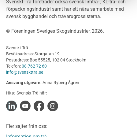
Byggsystem
Svenskt Trä företräder också svensk limträ- , KL-trä- och
förpackningsindustri samt har ett nära samarbete med
Fasadsystem i skivmaterial
svensk bygghandel och trävarugrossisterna.
Bullerskärmar och andra utomhuskonstruktioner
Träbroar
© Föreningen Sveriges Skogsindustrier, 2026.
Byggnation och utförande
Planering
Svenskt Trä
Utförande
Besöksadress: Storgatan 19
Produkter
Postadress: Box 55525, 102 04 Stockholm
Telefon:
08-762 72 60
Konstruktionsvirke
info@svenskttra.se
Konstruktionsvirke Behandlat
Ansvarig utgivare:
Anna Ryberg Ågren
Konstruktionsvirke Obehandlat
Hitta Svenskt Trä här:
Konstruktionsvirke Fingerskarvat
Konstruktionsvirke Fingerskarvat Obehandlat
Limträ
Limträ Obehandlat
Fler sajter från oss:
Fanerträ
Fanerträ Obehandlat
Information om trä