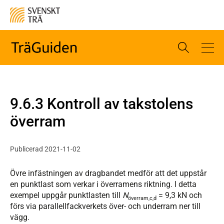
9.6.3 Kontroll av takstolens
överram
Publicerad 2021-11-02
Övre infästningen av dragbandet medför att det uppstår
en punktlast som verkar i överramens riktning. I detta
exempel uppgår punktlasten till
N
= 9,3 kN och
överram,c,d
förs via parallellfackverkets över- och under­ram ner till
vägg.