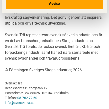
Avvisa
Miljödeklarationer och märkning
Svenskt Trä sprider kunskap om trä, träprodukter och
Termer och förkortningar
träbyggande för att främja ett hållbart samhälle och en
livskraftig sågverksnäring. Det gör vi genom att inspirera,
Planering
utbilda och driva teknisk utveckling.
Planera ett träbygge
Klimatkalkylator hallar
Svenskt Trä representerar svensk sågverksindustri och är
Projektering av trähus - generellt
en del av branschorganisationen Skogsindustrierna.
Byggsystem
Svenskt Trä företräder också svensk limträ- , KL-trä- och
förpackningsindustri samt har ett nära samarbete med
Fasadsystem i skivmaterial
svensk bygghandel och trävarugrossisterna.
Bullerskärmar och andra utomhuskonstruktioner
Träbroar
© Föreningen Sveriges Skogsindustrier, 2026.
Byggnation och utförande
Planering
Svenskt Trä
Utförande
Besöksadress: Storgatan 19
Produkter
Postadress: Box 55525, 102 04 Stockholm
Telefon:
08-762 72 60
Konstruktionsvirke
info@svenskttra.se
Konstruktionsvirke Behandlat