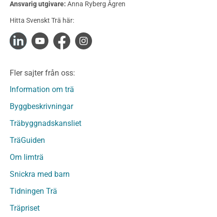
Ansvarig utgivare:
Anna Ryberg Ågren
Konstruktionsvirke Obehandlat
Hitta Svenskt Trä här:
Konstruktionsvirke Fingerskarvat
Konstruktionsvirke Fingerskarvat Obehandlat
Limträ
Limträ Obehandlat
Fler sajter från oss:
Fanerträ
Fanerträ Obehandlat
Information om trä
Träpaneler och utvändigt beklädnadsvirke
Byggbeskrivningar
Träpanel och Utvändig beklädnad Behandlat
Träbyggnadskansliet
Träpanel och utvändig beklädnad Obehandlat
Trägolv
TräGuiden
Trägolv Behandlat
Om limträ
Trägolv Obehandlat
Snickra med barn
Sågat virke
Sågat virke Behandlat
Tidningen Trä
Sågat virke Obehandlat
Träpriset
Övriga träprodukter