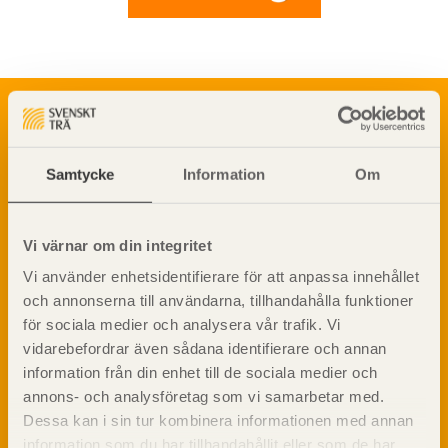
Om trä
Materialet trä
TräGuiden är den digitala handboken för trä och
Skogsbruk
träbyggande och innehåller information om
Samtycke
Information
Om
Barrträdets uppbyggnad
materialet trä samt instruktioner för byggande
med trä.
Träets egenskaper och kvalitet
Sågverksprocessen
Vi värnar om din integritet
Träbaserade produkter
Dela på
Vi använder enhetsidentifierare för att anpassa innehållet
Kemisk behandling
och annonserna till användarna, tillhandahålla funktioner
Fakta om Limträ
för sociala medier och analysera vår trafik. Vi
Byggfysik
vidarebefordrar även sådana identifierare och annan
Fukt
information från din enhet till de sociala medier och
Prenumerera på TräGuidens nyhetsbrev!
Värmeisolering och lufttäthet
annons- och analysföretag som vi samarbetar med.
Ljud
Dessa kan i sin tur kombinera informationen med annan
information som du har tillhandahållit eller som de har
Brandsäkerhet