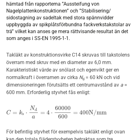
hämtad från rapporterna ”Aussteifung von
Nagelplattenkonstruktionen” och ”Stabilisering/
sidostagning av sadeltak med stora spännvidder
uppbyggda av spikplåtsförbundna fackverkstakstolar av
trä” vilket kan anses ge mera rättvisande resultat än det
som anges i SS-EN 1995-1-1.
Takläkt av konstruktionsvirke C14 skruvas till takstolens
överram med skruv med en diameter av 6,0 mm.
Karakteristiskt värde av snö­last och egenvikt ger en
normalkraft i överramen av cirka
N
= 60 kN och vid
d
dimensioneringen förutsätts ett centrumavstånd av
a
=
600 mm. Erforderlig styvhet fås enligt:
60000
N
d
=
⋅
=
4
⋅
=
400
N
/
m
m
C
C
=
k
s
⋅
N
k
d
a
=
4
⋅
60000
600
=
400
N
/
m
m
s
600
a
För befintlig styvhet för exempelvis takläkt enligt ovan
kan den totala fjäderstyvheten betraktas som tre