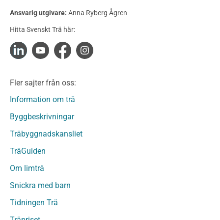
Konstruktionsvirke Behandlat
Ansvarig utgivare:
Anna Ryberg Ågren
Konstruktionsvirke Obehandlat
Hitta Svenskt Trä här:
Konstruktionsvirke Fingerskarvat
Konstruktionsvirke Fingerskarvat Obehandlat
Limträ
Limträ Obehandlat
Fler sajter från oss:
Fanerträ
Fanerträ Obehandlat
Information om trä
Träpaneler och utvändigt beklädnadsvirke
Byggbeskrivningar
Träpanel och Utvändig beklädnad Behandlat
Träbyggnadskansliet
Träpanel och utvändig beklädnad Obehandlat
Trägolv
TräGuiden
Trägolv Behandlat
Om limträ
Trägolv Obehandlat
Snickra med barn
Sågat virke
Sågat virke Behandlat
Tidningen Trä
Sågat virke Obehandlat
Träpriset