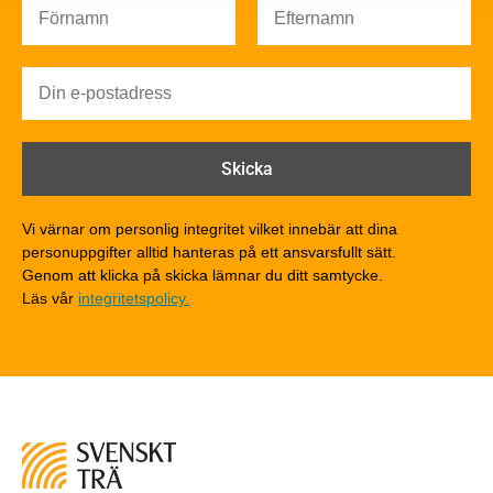
Brandsäkerhet
Brandsäkerhet
Byggnadsklasser och verksamhetsklasser
Brandförlopp i byggnader
Brandtekniska funktionskrav
Brandklasser för material och konstruktioner
Träkonstruktioners brandmotstånd
Detaljlösningar
Vi värnar om personlig integritet vilket innebär att dina
Träytors brandegenskaper
personuppgifter alltid hanteras på ett ansvarsfullt sätt.
Tekniska byten med sprinkler
Genom att klicka på skicka lämnar du ditt samtycke.
Läs vår
integritetspolicy.
Riskvärdering i flervåningsbostadshus
Brandstandarder
Brandstatistik för flervåningsträhus
Kontroll av utförande
Miljö
Miljöeffekter
LCA