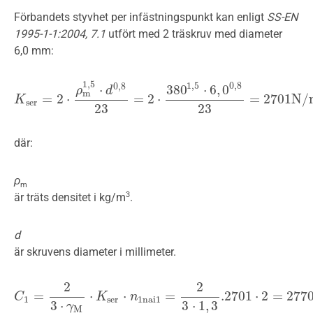
Förbandets styvhet per infästningspunkt kan enligt
SS-EN
1995-1-1:2004,
7.1
utfört med 2 träskruv med diameter
6,0 mm:
1
,
5
1
,
5
0
,
8
0
,
8
⋅
380
⋅
6
,
0
ρ
d
m
=
2
⋅
=
2
⋅
=
2701
N
/
K
K
s
e
r
=
2
⋅
ρ
m
1
,
5
⋅
d
0
,
8
23
=
2
⋅
380
1
,
5
⋅
6
,
0
0
,
8
23
=
2701
N
/
m
m
s
e
r
23
23
där:
ρ
m
3
är träts densitet i kg/m
.
d
är skruvens diameter i millimeter.
2
2
=
⋅
⋅
=
.2701
⋅
2
=
277
C
C
1
=
2
3
⋅
γ
M
⋅
K
s
e
r
⋅
n
K
1
n
a
i
1
=
n
2
3
⋅
1
,
3
.2701
⋅
2
=
2770
N
/
m
m
1
s
e
r
1
n
a
i
1
3
⋅
3
⋅
1
,
3
γ
M