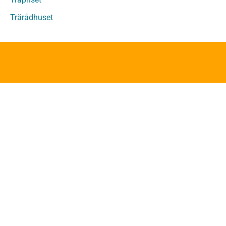
Övriga träprodukter
Trärådhuset
Övrigt byggvirke
Trall
Underlagsspont
Sparrar
Läkt
Formvirke
Dimensionshyvlat
Invändiga panelbrädor
Trälister
Lättbalkar
Konstruktion
ProjekteringsGuiden
App
Konstruktionsexempel
Grundläggning
Bjälklag