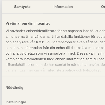
Samtycke
Information
O
s
är centrumavstånd mellan takstolar.
Vi värnar om din integritet
Styvheten för infästningar och läkt kan då beräknas till:
Vi använder enhetsidentifierare för att anpassa innehållet oc
annonserna till användarna, tillhandahålla funktioner för soci
1
1
och analysera vår trafik. Vi vidarebefordrar även sådana ident
=
=
=
495
N
K
K
d
=
1
1
C
1
+
1
C
2
+
1
C
3
=
1
1
2770
+
1
1662
+
1
942
=
495
N
/
m
m
d
1
1
1
1
1
1
och annan information från din enhet till de sociala medier o
+
+
+
+
1662
2770
942
C
C
C
1
2
3
och analysföretag som vi samarbetar med. Dessa kan i sin t
kombinera informationen med annan information som du har
vilket är större än
C
= 400 N/mm
OK
tillhandahållit eller som de har samlat in när du har använt d
tjänster. Läs mer om vår
integritetspolicy
och
kakpolicy
.
Samtyckesval
Nödvändig
Inställningar