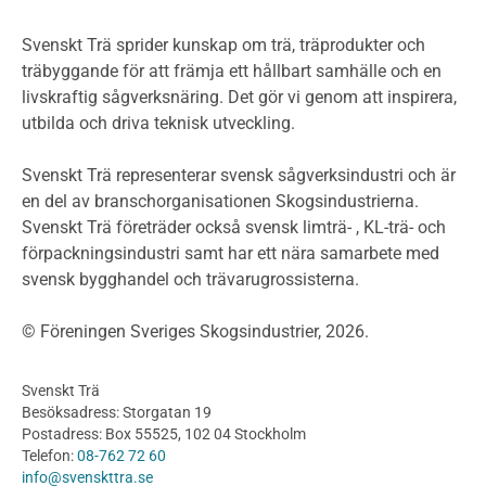
Miljöpolitik och miljömål
Miljödeklarationer och märkning
Svenskt Trä sprider kunskap om trä, träprodukter och
Termer och förkortningar
träbyggande för att främja ett hållbart samhälle och en
livskraftig sågverksnäring. Det gör vi genom att inspirera,
Planering
utbilda och driva teknisk utveckling.
Planera ett träbygge
Klimatkalkylator hallar
Svenskt Trä representerar svensk sågverksindustri och är
Projektering av trähus - generellt
en del av branschorganisationen Skogsindustrierna.
Byggsystem
Svenskt Trä företräder också svensk limträ- , KL-trä- och
förpackningsindustri samt har ett nära samarbete med
Fasadsystem i skivmaterial
svensk bygghandel och trävarugrossisterna.
Bullerskärmar och andra utomhuskonstruktioner
Träbroar
© Föreningen Sveriges Skogsindustrier, 2026.
Byggnation och utförande
Planering
Svenskt Trä
Utförande
Besöksadress: Storgatan 19
Produkter
Postadress: Box 55525, 102 04 Stockholm
Telefon:
08-762 72 60
Konstruktionsvirke
info@svenskttra.se