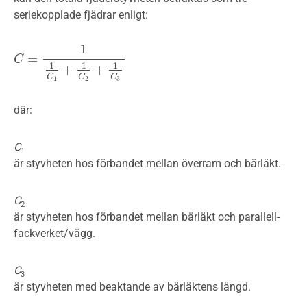
seriekopplade fjädrar enligt:
1
=
C
C
=
1
1
C
1
+
1
C
2
+
1
C
3
1
1
1
+
+
C
C
C
1
2
3
där:
C
1
är styvheten hos förbandet mellan överram och bärläkt.
C
2
är styvheten hos förbandet mellan bärläkt och parallell­
fackverket/vägg.
C
3
är styvheten med beaktande av bärläktens längd.