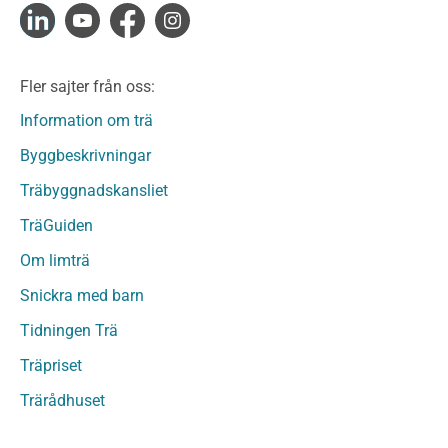
Konstruktionsvirke Fingerskarvat Obehandlat
Limträ
Limträ Obehandlat
Fler sajter från oss:
Fanerträ
Fanerträ Obehandlat
Information om trä
Träpaneler och utvändigt beklädnadsvirke
Byggbeskrivningar
Träpanel och Utvändig beklädnad Behandlat
Träbyggnadskansliet
Träpanel och utvändig beklädnad Obehandlat
Trägolv
TräGuiden
Trägolv Behandlat
Om limträ
Trägolv Obehandlat
Snickra med barn
Sågat virke
Sågat virke Behandlat
Tidningen Trä
Sågat virke Obehandlat
Träpriset
Övriga träprodukter
Trärådhuset
Övrigt byggvirke
Trall