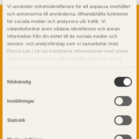
Vi använder enhetsidentifierare för att anpassa innehållet
Om trä
och annonserna till användarna, tillhandahålla funktioner
för sociala medier och analysera vår trafik. Vi
Materialet trä
TräGuiden är den digitala handboken för trä och
vidarebefordrar även sådana identifierare och annan
Skogsbruk
träbyggande och innehåller information om
information från din enhet till de sociala medier och
Barrträdets uppbyggnad
materialet trä samt instruktioner för byggande
annons- och analysföretag som vi samarbetar med.
med trä.
Träets egenskaper och kvalitet
Dessa kan i sin tur kombinera informationen med annan
Sågverksprocessen
information som du har tillhandahållit eller som de har
Träbaserade produkter
Dela på
samlat in när du har använt deras tjänster. Läs mer om
Kemisk behandling
vår
integritetspolicy
och
kakpolicy
.
Samtyckesval
Fakta om Limträ
Nödvändig
Byggfysik
Fukt
Prenumerera på TräGuidens nyhetsbrev!
Inställningar
Värmeisolering och lufttäthet
Ljud
Brandsäkerhet
Statistik
Brandsäkerhet
Byggnadsklasser och verksamhetsklasser