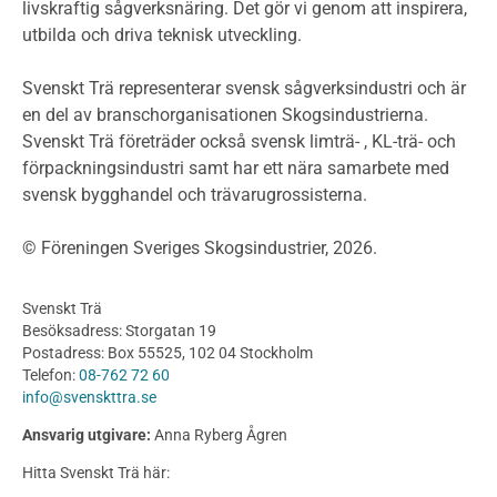
livskraftig sågverksnäring. Det gör vi genom att inspirera,
Planering
utbilda och driva teknisk utveckling.
Planera ett träbygge
Klimatkalkylator hallar
Svenskt Trä representerar svensk sågverksindustri och är
Projektering av trähus - generellt
en del av branschorganisationen Skogsindustrierna.
Byggsystem
Svenskt Trä företräder också svensk limträ- , KL-trä- och
förpackningsindustri samt har ett nära samarbete med
Fasadsystem i skivmaterial
svensk bygghandel och trävarugrossisterna.
Bullerskärmar och andra utomhuskonstruktioner
Träbroar
© Föreningen Sveriges Skogsindustrier, 2026.
Byggnation och utförande
Planering
Svenskt Trä
Utförande
Besöksadress: Storgatan 19
Produkter
Postadress: Box 55525, 102 04 Stockholm
Telefon:
08-762 72 60
Konstruktionsvirke
info@svenskttra.se
Konstruktionsvirke Behandlat
Ansvarig utgivare:
Anna Ryberg Ågren
Konstruktionsvirke Obehandlat
Hitta Svenskt Trä här:
Konstruktionsvirke Fingerskarvat