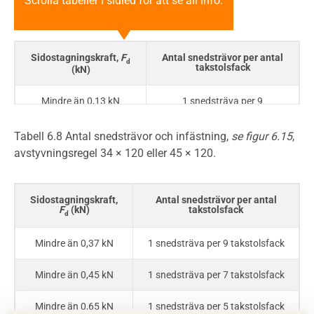
Scrolla tabeller i sidled för att se all info.
Sidostagningskraft,
F
Antal snedsträvor per antal
d
takstolsfack
(kN)
Mindre än 0,13 kN
1 snedsträva per 9
takstolsfack
Tabell 6.8 Antal snedsträvor och infästning,
se figur 6.15
,
Mindre än 0,17 kN
1 snedsträva per 7
avstyvningsregel 34 × 120 eller 45 × 120.
takstolsfack
Mindre än 0,25 kN
1 snedsträva per 5
takstolsfack
Sidostagningskraft,
Antal snedsträvor per antal
F
(kN)
takstolsfack
d
Mindre än 0,41 kN
1 snedsträva per 3
takstolsfack
Mindre än 0,37 kN
1 snedsträva per 9 takstolsfack
Mindre än 0,45 kN
1 snedsträva per 7 takstolsfack
Mindre än 0,65 kN
1 snedsträva per 5 takstolsfack