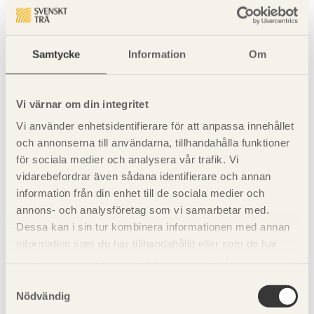
Mindre än 1,10 kN
1 snedsträva per 3 takstolsfack
Samtycke
Information
Om
Snedsträva ska monteras enligt figurer och tabeller för
respektive alternativ, dock minst två snedsträvor och
lämpligtvis en sträva i varje ände lutande mot varandra.
Vi värnar om din integritet
Vi använder enhetsidentifierare för att anpassa innehållet
Diagonalernas sidostagningskraft,
F
, fås vid
d
och annonserna till användarna, tillhandahålla funktioner
dimensionering av takstol och markeras på ritning.
för sociala medier och analysera vår trafik. Vi
Antalet snedsträvor bestäms av
vidarebefordrar även sådana identifierare och annan
information från din enhet till de sociala medier och
sidostagningskraftens storlek som dimensioneras för
annons- och analysföretag som vi samarbetar med.
medellång lastvaraktighetsklass och kan väljas enligt
Dessa kan i sin tur kombinera informationen med annan
tabell 6.7
och
tabell 6.8
.
information som du har tillhandahållit eller som de har
samlat in när du har använt deras tjänster. Läs mer om
Underramen upptar vanligen inga eller endast små
vår
integritetspolicy
och
kakpolicy
.
Samtyckesval
tryckkrafter och avstyvas i regel med hjälp av
Nödvändig
glespanelen. Totalstabiliteten bör särskilt beaktas där