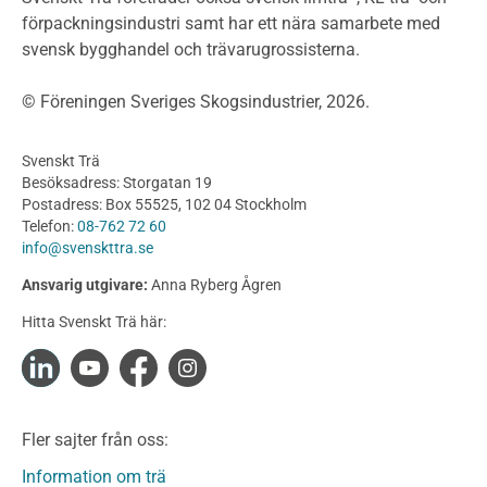
förpackningsindustri samt har ett nära samarbete med
Fasadsystem i skivmaterial
svensk bygghandel och trävarugrossisterna.
Bullerskärmar och andra utomhuskonstruktioner
Träbroar
© Föreningen Sveriges Skogsindustrier, 2026.
Byggnation och utförande
Planering
Svenskt Trä
Utförande
Besöksadress: Storgatan 19
Produkter
Postadress: Box 55525, 102 04 Stockholm
Telefon:
08-762 72 60
Konstruktionsvirke
info@svenskttra.se
Konstruktionsvirke Behandlat
Ansvarig utgivare:
Anna Ryberg Ågren
Konstruktionsvirke Obehandlat
Hitta Svenskt Trä här:
Konstruktionsvirke Fingerskarvat
Konstruktionsvirke Fingerskarvat Obehandlat
Limträ
Limträ Obehandlat
Fler sajter från oss:
Fanerträ
Fanerträ Obehandlat
Information om trä