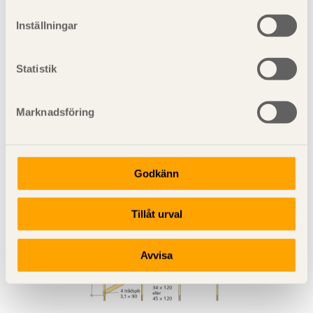
inget innertak ska monteras.
Inställningar
Statistik
Marknadsföring
Figur 6.13 Alternativ lösning med bräda 22 × 120 av
kvalitet G4-2 eller bättre.
Godkänn
Tillåt urval
Avvisa