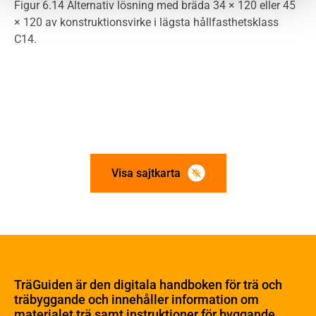
Figur 6.14 Alternativ lösning med bräda 34 × 120 eller 45
× 120 av konstruktionsvirke i lägsta hållfasthetsklass
C14.
Visa sajtkarta
Om trä
Materialet trä
TräGuiden är den digitala handboken för trä och
Skogsbruk
träbyggande och innehåller information om
Barrträdets uppbyggnad
materialet trä samt instruktioner för byggande