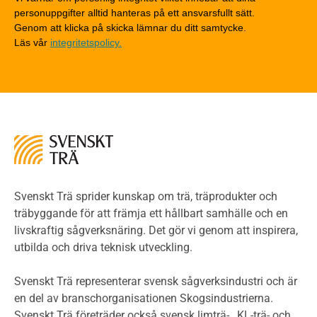
Träytors brandegenskaper
personuppgifter alltid hanteras på ett ansvarsfullt sätt.
Tekniska byten med sprinkler
Genom att klicka på skicka lämnar du ditt samtycke.
Läs vår
integritetspolicy.
Riskvärdering i flervåningsbostadshus
Brandstandarder
Brandstatistik för flervåningsträhus
Kontroll av utförande
Miljö
Miljöeffekter
LCA
Miljöpolitik och miljömål
Miljödeklarationer och märkning
Svenskt Trä sprider kunskap om trä, träprodukter och
Termer och förkortningar
träbyggande för att främja ett hållbart samhälle och en
livskraftig sågverksnäring. Det gör vi genom att inspirera,
Planering
utbilda och driva teknisk utveckling.
Planera ett träbygge
Klimatkalkylator hallar
Svenskt Trä representerar svensk sågverksindustri och är
Projektering av trähus - generellt
en del av branschorganisationen Skogsindustrierna.
Byggsystem
Svenskt Trä företräder också svensk limträ- , KL-trä- och