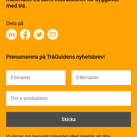
med trä.
Träets egenskaper och kvalitet
Sågverksprocessen
Träbaserade produkter
Dela på
Kemisk behandling
Fakta om Limträ
Byggfysik
Fukt
Prenumerera på TräGuidens nyhetsbrev!
Värmeisolering och lufttäthet
Ljud
Brandsäkerhet
Brandsäkerhet
Byggnadsklasser och verksamhetsklasser
Brandförlopp i byggnader
Brandtekniska funktionskrav
Brandklasser för material och konstruktioner
Träkonstruktioners brandmotstånd
Detaljlösningar
Vi värnar om personlig integritet vilket innebär att dina