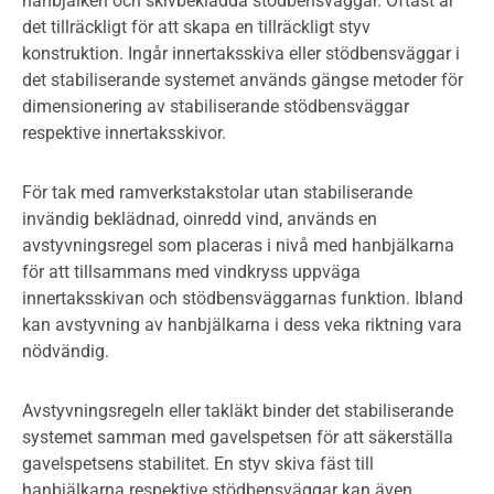
hanbjälken och skivbeklädda stödbensväggar. Oftast är
det tillräckligt för att skapa en tillräckligt styv
konstruktion. Ingår innertaksskiva eller stödbensväggar i
det stabiliserande systemet används gängse metoder för
dimensionering av stabiliserande stödbensväggar
respektive innertaksskivor.
För tak med ramverkstakstolar utan stabiliserande
invändig beklädnad, oinredd vind, används en
avstyvningsregel som placeras i nivå med hanbjälkarna
för att tillsammans med vindkryss uppväga
innertaksskivan och stödbensväggarnas funktion. Ibland
kan avstyvning av hanbjälkarna i dess veka riktning vara
nödvändig.
Avstyvningsregeln eller takläkt binder det stabiliserande
systemet samman med gavelspetsen för att säkerställa
gavelspetsens stabilitet. En styv skiva fäst till
hanbjälkarna respektive stödbensväggar kan även