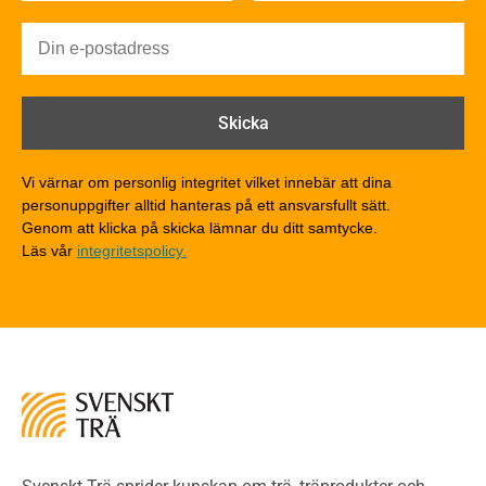
Brandsäkerhet
Byggnadsklasser och verksamhetsklasser
Brandförlopp i byggnader
Brandtekniska funktionskrav
Brandklasser för material och konstruktioner
Träkonstruktioners brandmotstånd
Detaljlösningar
Vi värnar om personlig integritet vilket innebär att dina
Träytors brandegenskaper
personuppgifter alltid hanteras på ett ansvarsfullt sätt.
Tekniska byten med sprinkler
Genom att klicka på skicka lämnar du ditt samtycke.
Läs vår
integritetspolicy.
Riskvärdering i flervåningsbostadshus
Brandstandarder
Brandstatistik för flervåningsträhus
Kontroll av utförande
Miljö
Miljöeffekter
LCA
Miljöpolitik och miljömål
Miljödeklarationer och märkning