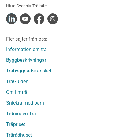
Konstruktionsvirke Obehandlat
Hitta Svenskt Trä här:
Konstruktionsvirke Fingerskarvat
Konstruktionsvirke Fingerskarvat Obehandlat
Limträ
Limträ Obehandlat
Fler sajter från oss:
Fanerträ
Fanerträ Obehandlat
Information om trä
Träpaneler och utvändigt beklädnadsvirke
Byggbeskrivningar
Träpanel och Utvändig beklädnad Behandlat
Träbyggnadskansliet
Träpanel och utvändig beklädnad Obehandlat
Trägolv
TräGuiden
Trägolv Behandlat
Om limträ
Trägolv Obehandlat
Snickra med barn
Sågat virke
Sågat virke Behandlat
Tidningen Trä
Sågat virke Obehandlat
Träpriset
Övriga träprodukter
Trärådhuset
Övrigt byggvirke