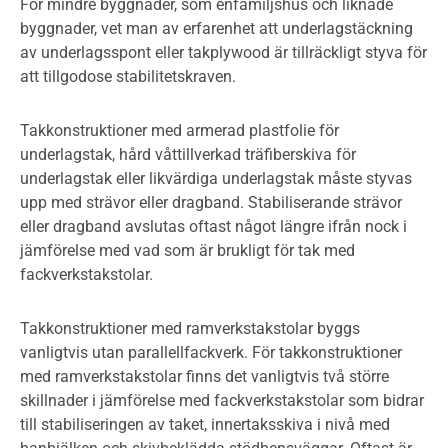
För mindre byggnader, som enfamiljshus och liknade
byggnader, vet man av erfarenhet att underlagstäckning
av underlagsspont eller takplywood är tillräckligt styva för
att tillgodose stabilitetskraven.
Takkonstruktioner med armerad plastfolie för
underlagstak, hård våttillverkad träfiberskiva för
underlagstak eller likvärdiga underlagstak måste styvas
upp med strävor eller dragband. Stabiliserande strävor
eller dragband avslutas oftast något längre ifrån nock i
jämförelse med vad som är brukligt för tak med
fackverkstakstolar.
Takkonstruktioner med ramverkstakstolar byggs
vanligtvis utan parallellfackverk. För takkonstruktioner
med ramverkstakstolar finns det vanligtvis två större
skillnader i jämförelse med fackverkstakstolar som bidrar
till stabiliseringen av taket, innertaksskiva i nivå med