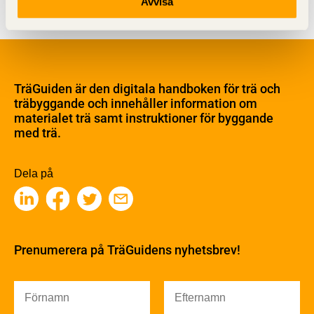
Avvisa
Om trä
Materialet trä
TräGuiden är den digitala handboken för trä och
Skogsbruk
träbyggande och innehåller information om
Barrträdets uppbyggnad
materialet trä samt instruktioner för byggande
med trä.
Träets egenskaper och kvalitet
Sågverksprocessen
Träbaserade produkter
Dela på
Kemisk behandling
Fakta om Limträ
Byggfysik
Fukt
Prenumerera på TräGuidens nyhetsbrev!
Värmeisolering och lufttäthet
Ljud
Brandsäkerhet