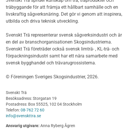
Svenskt Trä sprider kunskap om trä, träprodukter och
Termer och förkortningar
träbyggande för att främja ett hållbart samhälle och en
livskraftig sågverksnäring. Det gör vi genom att inspirera,
Planering
utbilda och driva teknisk utveckling.
Planera ett träbygge
Klimatkalkylator hallar
Svenskt Trä representerar svensk sågverksindustri och är
Projektering av trähus - generellt
en del av branschorganisationen Skogsindustrierna.
Byggsystem
Svenskt Trä företräder också svensk limträ- , KL-trä- och
förpackningsindustri samt har ett nära samarbete med
Fasadsystem i skivmaterial
svensk bygghandel och trävarugrossisterna.
Bullerskärmar och andra utomhuskonstruktioner
Träbroar
© Föreningen Sveriges Skogsindustrier, 2026.
Byggnation och utförande
Planering
Svenskt Trä
Utförande
Besöksadress: Storgatan 19
Produkter
Postadress: Box 55525, 102 04 Stockholm
Telefon:
08-762 72 60
Konstruktionsvirke
info@svenskttra.se
Konstruktionsvirke Behandlat
Ansvarig utgivare:
Anna Ryberg Ågren