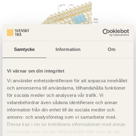
Figur 7.2 Exempel på ökad frihetsgrad med avseende på
placering av takfönster om staget kan avslutas under
Samtycke
Information
Om
fönsteröppning.
Vi värnar om din integritet
Saknas invändiga skivor bör konstruktionen kompletteras
med drag­ band eller strävor. Vid stabilisering av
Vi använder enhetsidentifierare för att anpassa innehållet
ramverkstakstolar krävs ofta större hänsyn till
och annonserna till användarna, tillhandahålla funktioner
placeringen av dragband och strävor för att undvika att
för sociala medier och analysera vår trafik. Vi
de placeras mitt för fönsteröppningar.
vidarebefordrar även sådana identifierare och annan
information från din enhet till de sociala medier och
annons- och analysföretag som vi samarbetar med.
Vid behov av strävning ger utförandet enligt
figur 7.2
Dessa kan i sin tur kombinera informationen med annan
goda möjligheter för placering av takfönster i och med att
information som du har tillhandahållit eller som de har
dragbandet avslutas under fönsteröppningen.