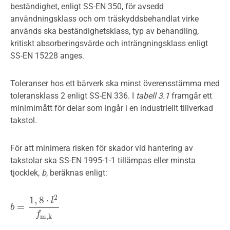
beständighet, enligt SS-EN 350, för avsedd
användningsklass och om träskyddsbehandlat virke
används ska beständighetsklass, typ av behandling,
kritiskt absorberingsvärde och inträngningsklass enligt
SS-EN 15228 anges.
Toleranser hos ett bärverk ska minst överensstämma med
toleransklass 2 enligt SS-EN 336. I
tabell 3.1
framgår ett
minimimått för delar som ingår i en industriellt tillverkad
takstol.
För att minimera risken för skador vid hantering av
takstolar ska SS-EN 1995-1-1 tillämpas eller minsta
tjocklek,
b
, beräknas enligt:
2
1
,
8
⋅
l
=
b
b
=
1
,
8
⋅
l
2
f
m
,
k
f
m
,
k