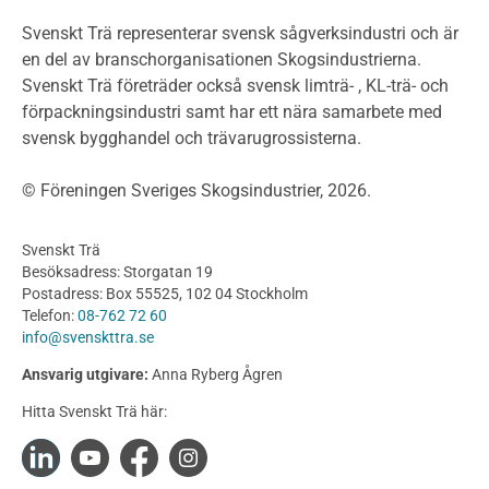
Planera ett träbygge
Klimatkalkylator hallar
Svenskt Trä representerar svensk sågverksindustri och är
Projektering av trähus - generellt
en del av branschorganisationen Skogsindustrierna.
Byggsystem
Svenskt Trä företräder också svensk limträ- , KL-trä- och
förpackningsindustri samt har ett nära samarbete med
Fasadsystem i skivmaterial
svensk bygghandel och trävarugrossisterna.
Bullerskärmar och andra utomhuskonstruktioner
Träbroar
© Föreningen Sveriges Skogsindustrier, 2026.
Byggnation och utförande
Planering
Svenskt Trä
Utförande
Besöksadress: Storgatan 19
Produkter
Postadress: Box 55525, 102 04 Stockholm
Telefon:
08-762 72 60
Konstruktionsvirke
info@svenskttra.se
Konstruktionsvirke Behandlat
Ansvarig utgivare:
Anna Ryberg Ågren
Konstruktionsvirke Obehandlat
Hitta Svenskt Trä här:
Konstruktionsvirke Fingerskarvat
Konstruktionsvirke Fingerskarvat Obehandlat
Limträ