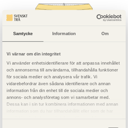
Figur 3.1 Exempel på deformationer.
Samtycke
Information
Om
Tabell 3.1 Minimimått för virke som används i industriellt
tillverkade takstolar enligt SS-EN 14250.
Vi värnar om din integritet
Vi använder enhetsidentifierare för att anpassa innehållet
Tips!
och annonserna till användarna, tillhandahålla funktioner
Scrolla tabeller i sidled för att se all info.
för sociala medier och analysera vår trafik. Vi
vidarebefordrar även sådana identifierare och annan
information från din enhet till de sociala medier och
Del
Minimimått
annons- och analysföretag som vi samarbetar med.
Dessa kan i sin tur kombinera informationen med annan
Tjocklek, alla bärverksdelar
≥ 35 mm
information som du har tillhandahållit eller som de har
samlat in när du har använt deras tjänster. Läs mer om
Höjd, yttre bärverksdelar (över- och
≥ 68 mm
underram)
vår
integritetspolicy
och
kakpolicy
.
Samtyckesval