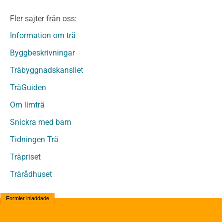
Limträ Obehandlat
Fler sajter från oss:
Fanerträ
Fanerträ Obehandlat
Information om trä
Träpaneler och utvändigt beklädnadsvirke
Byggbeskrivningar
Träpanel och Utvändig beklädnad Behandlat
Träbyggnadskansliet
Träpanel och utvändig beklädnad Obehandlat
Trägolv
TräGuiden
Trägolv Behandlat
Om limträ
Trägolv Obehandlat
Snickra med barn
Sågat virke
Sågat virke Behandlat
Tidningen Trä
Sågat virke Obehandlat
Träpriset
Övriga träprodukter
Trärådhuset
Övrigt byggvirke
Trall
Formler inladdade
Underlagsspont
Sparrar