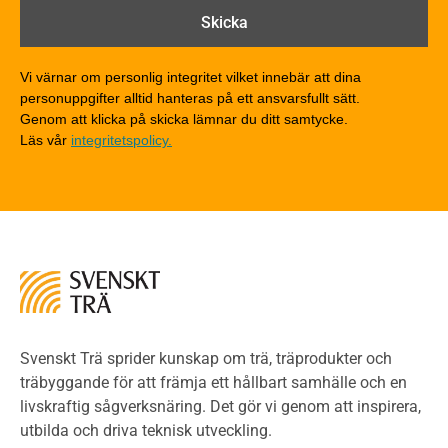
Brandklasser för material och konstruktioner
Träkonstruktioners brandmotstånd
Detaljlösningar
Vi värnar om personlig integritet vilket innebär att dina
Träytors brandegenskaper
personuppgifter alltid hanteras på ett ansvarsfullt sätt.
Tekniska byten med sprinkler
Genom att klicka på skicka lämnar du ditt samtycke.
Läs vår
integritetspolicy.
Riskvärdering i flervåningsbostadshus
Brandstandarder
Brandstatistik för flervåningsträhus
Kontroll av utförande
Miljö
Miljöeffekter
LCA
Miljöpolitik och miljömål
Miljödeklarationer och märkning
Svenskt Trä sprider kunskap om trä, träprodukter och
Termer och förkortningar
träbyggande för att främja ett hållbart samhälle och en
livskraftig sågverksnäring. Det gör vi genom att inspirera,
Planering
utbilda och driva teknisk utveckling.