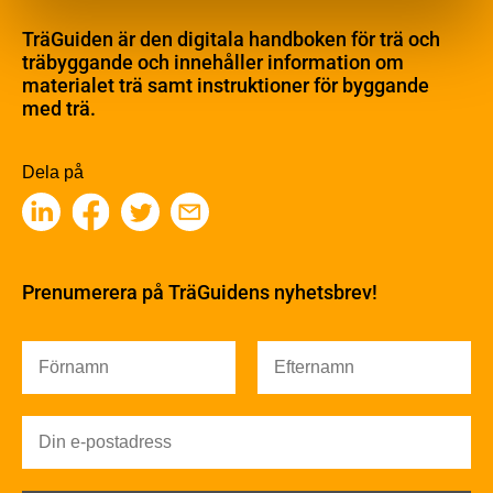
Materialet trä
TräGuiden är den digitala handboken för trä och
Skogsbruk
träbyggande och innehåller information om
Barrträdets uppbyggnad
materialet trä samt instruktioner för byggande
med trä.
Träets egenskaper och kvalitet
Sågverksprocessen
Träbaserade produkter
Dela på
Kemisk behandling
Fakta om Limträ
Byggfysik
Fukt
Prenumerera på TräGuidens nyhetsbrev!
Värmeisolering och lufttäthet
Ljud
Brandsäkerhet
Brandsäkerhet
Byggnadsklasser och verksamhetsklasser
Brandförlopp i byggnader
Brandtekniska funktionskrav