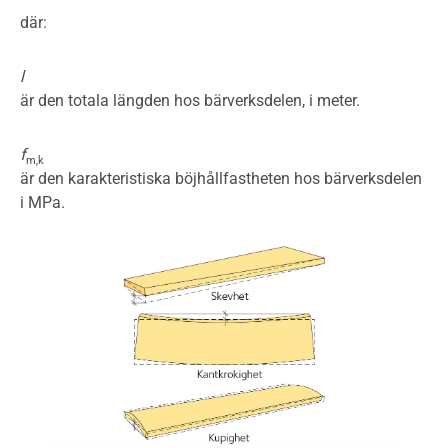
där:
l
är den totala längden hos bärverksdelen, i meter.
f
m,k
är den karakteristiska böjhållfastheten hos bärverksdelen
i MPa.