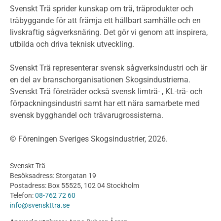
Miljödeklarationer och märkning
Svenskt Trä sprider kunskap om trä, träprodukter och
Termer och förkortningar
träbyggande för att främja ett hållbart samhälle och en
livskraftig sågverksnäring. Det gör vi genom att inspirera,
Planering
utbilda och driva teknisk utveckling.
Planera ett träbygge
Klimatkalkylator hallar
Svenskt Trä representerar svensk sågverksindustri och är
Projektering av trähus - generellt
en del av branschorganisationen Skogsindustrierna.
Byggsystem
Svenskt Trä företräder också svensk limträ- , KL-trä- och
förpackningsindustri samt har ett nära samarbete med
Fasadsystem i skivmaterial
svensk bygghandel och trävarugrossisterna.
Bullerskärmar och andra utomhuskonstruktioner
Träbroar
© Föreningen Sveriges Skogsindustrier, 2026.
Byggnation och utförande
Planering
Svenskt Trä
Utförande
Besöksadress: Storgatan 19
Produkter
Postadress: Box 55525, 102 04 Stockholm
Telefon:
08-762 72 60
Konstruktionsvirke
info@svenskttra.se
Konstruktionsvirke Behandlat