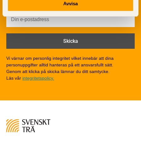
Avvisa
Brandsäkerhet
Byggnadsklasser och verksamhetsklasser
Brandförlopp i byggnader
Brandtekniska funktionskrav
Brandklasser för material och konstruktioner
Träkonstruktioners brandmotstånd
Detaljlösningar
Vi värnar om personlig integritet vilket innebär att dina
Träytors brandegenskaper
personuppgifter alltid hanteras på ett ansvarsfullt sätt.
Tekniska byten med sprinkler
Genom att klicka på skicka lämnar du ditt samtycke.
Läs vår
integritetspolicy.
Riskvärdering i flervåningsbostadshus
Brandstandarder
Brandstatistik för flervåningsträhus
Kontroll av utförande
Miljö
Miljöeffekter
LCA
Miljöpolitik och miljömål