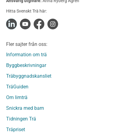
Ansvarig utgivare:
Anna Ryberg Ågren
Konstruktionsvirke Obehandlat
Hitta Svenskt Trä här:
Konstruktionsvirke Fingerskarvat
Konstruktionsvirke Fingerskarvat Obehandlat
Limträ
Limträ Obehandlat
Fler sajter från oss:
Fanerträ
Fanerträ Obehandlat
Information om trä
Träpaneler och utvändigt beklädnadsvirke
Byggbeskrivningar
Träpanel och Utvändig beklädnad Behandlat
Träbyggnadskansliet
Träpanel och utvändig beklädnad Obehandlat
Trägolv
TräGuiden
Trägolv Behandlat
Om limträ
Trägolv Obehandlat
Snickra med barn
Sågat virke
Sågat virke Behandlat
Tidningen Trä
Sågat virke Obehandlat
Träpriset
Övriga träprodukter