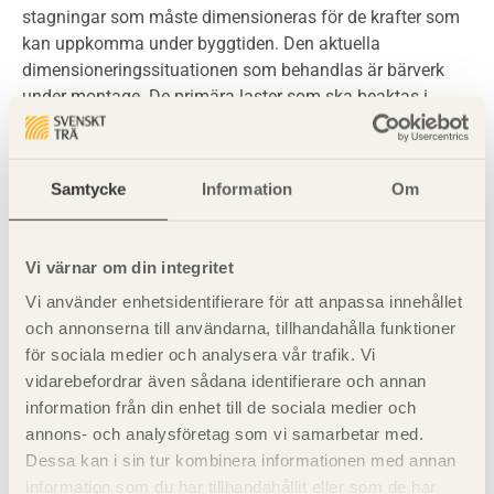
stagningar som måste dimensioneras för de krafter som
kan uppkomma under byggtiden. Den aktuella
dimensioneringssituationen som behandlas är bärverk
under montage. De primära laster som ska beaktas i
uppförandefasen av en takstol visas i
kapitel 1, Bakgrund
.
Samtycke
Information
Om
Se även
Kapitel 1, Bakgrund
Vi värnar om din integritet
Vi använder enhetsidentifierare för att anpassa innehållet
och annonserna till användarna, tillhandahålla funktioner
för sociala medier och analysera vår trafik. Vi
vidarebefordrar även sådana identifierare och annan
information från din enhet till de sociala medier och
annons- och analysföretag som vi samarbetar med.
Dessa kan i sin tur kombinera informationen med annan
Visa sajtkarta
information som du har tillhandahållit eller som de har