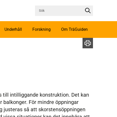
Underhåll
Forskning
Om TräGuiden
 till intilliggande konstruktion. Det kan
ler balkonger. För mindre öppningar
g justeras så att skorstensöppningen
 vissa situationer kan det innebära att