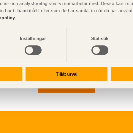
nnons- och analysföretag som vi samarbetar med. Dessa kan i sin
har tillhandahållit eller som de har samlat in när du har använ
xlingar av takstolar.
kpolicy
.
Inställningar
Statistik
Tillåt urval
Visa sajtkarta
ation och utförande
Konstruktiv utformning
ering
Grundläggning
rande
Stomme