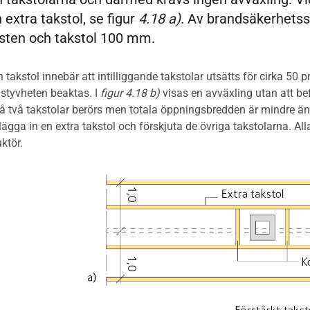
 extra takstol, se figur
4.18 a)
. Av brandsäkerhets
sten och takstol 100 mm.
 takstol innebär att intilliggande takstolar utsätts för cirka 50
styvheten beaktas. I
figur 4.18 b)
visas en avväxling utan att bef
e då två takstolar berörs men totala öppningsbredden är mindre än
 lägga in en extra takstol och förskjuta de övriga takstolarna. A
ktör.