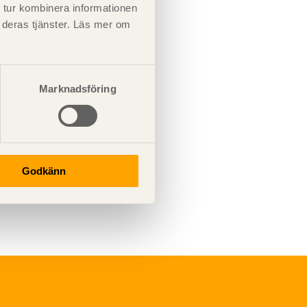
 tur kombinera informationen
t deras tjänster. Läs mer om
Marknadsföring
Godkänn
Underhåll
Ytbehandling och