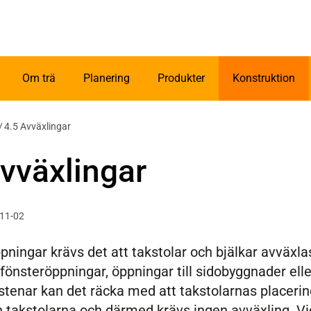
Om trä
Planering
Produkter
Konstruktion
/
4.5 Avväxlingar
vväxlingar
-11-02
pningar krävs det att takstolar och bjälkar avväxlas
 fönsteröppningar, öppningar till sidobyggnader el
tenar kan det räcka med att takstolarnas placerin
 takstolarna och därmed krävs ingen avväxling. Vid