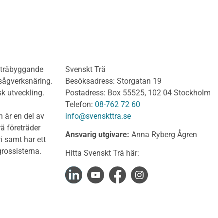
Del 3: Dimensionering a
anel och utvändig
limträkonstruktioner
ädnad Obehandlat
Del 4 : Planering och m
lv
limträkonstruktioner
olv Behandlat
KL-trähandboken
olv Obehandlat
KL-trä som konstruktions
h träbyggande
Svenskt Trä
 virke
Konstruktionssystem för 
 sågverksnäring.
Besöksadress: Storgatan 19
t virke Behandlat
Dimensionering av KL-
sk utveckling.
Postadress: Box 55525, 102 04 Stockholm
träkonstruktioner
t virke Obehandlat
Telefon:
08-762 72 60
Förband och anslutnings
a träprodukter
 är en del av
info@svenskttra.se
Bjälklag
gt byggvirke
ä företräder
Ansvarig utgivare:
Anna Ryberg Ågren
Väggar
i samt har ett
KL-trä och brand
rlagsspont
rossisterna.
Hitta Svenskt Trä här:
KL-trä och ljud
rar
KL-trä och värme och fuk
Upphandling och monta
virke
Takstolshandboken
nsionshyvlat
Bakgrund
diga panelbrädor