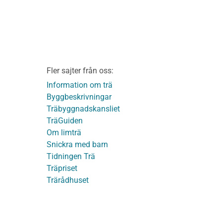
v
Vi som medverkat till
TräGuiden
ontage av
Friskrivningar
Kakor
Integritetspolicy
material
Fler sajter från oss:
Användbara funktioner
KL-trä
på TräGuiden
Information om trä
Byggbeskrivningar
Träbyggnadskansliet
detaljer
TräGuiden
Om limträ
Snickra med barn
Tidningen Trä
Träpriset
t
Trärådhuset
ge