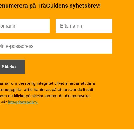
underhåll
enumerera på TräGuidens nyhetsbrev!
Ytbehandling och
underhåll – generellt
Färg
Träskydd
Utförande - utvändigt
Utförande - invändigt
Drift och underhåll
åga
Drift och underhåll –
generellt
Grunder och bjälklag
d
Fasader och väggar
ärnar om personlig integritet vilket innebär att dina
onuppgifter alltid hanteras på ett ansvarsfullt sätt.
Tak
om att klicka på skicka lämnar du ditt samtycke.
Invändigt underhåll
 vår
integritetspolicy.
Altaner, balkonger och
yttertrappor
Om TräGuiden
Kontakta oss