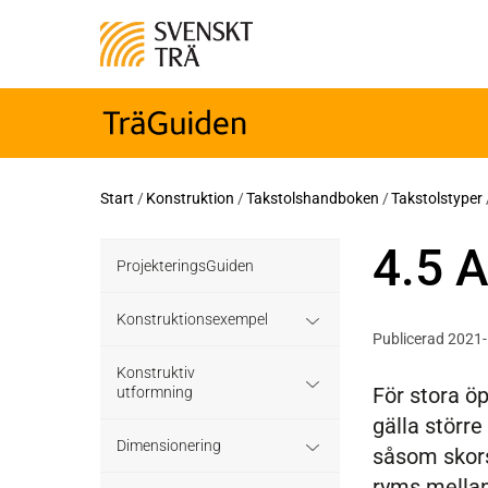
Start
/
Konstruktion
/
Takstolshandboken
/
Takstolstyper
4.5 A
ProjekteringsGuiden
Konstruktionsexempel
Publicerad 2021
Grundläggning
Konstruktiv
För stora öp
utformning
gälla större
Bjälklag
Grundläggning
Dimensionering
såsom skors
Väggar
ryms mellan