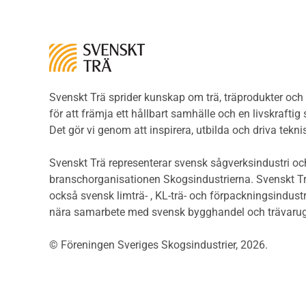
Brandklasser för material och
Träp
konstruktioner
bekl
Träkonstruktioners
Trägo
brandmotstånd
Träg
Detaljlösningar
Träg
Träytors brandegenskaper
Svenskt Trä sprider kunskap om trä, träprodukter oc
Sågat
Tekniska byten med sprinkler
för att främja ett hållbart samhälle och en livskraftig
Såga
Riskvärdering i
Det gör vi genom att inspirera, utbilda och driva tekni
Såga
flervåningsbostadshus
Övrig
Brandstandarder
Svenskt Trä representerar svensk sågverksindustri och
Övri
Brandstatistik för
branschorganisationen Skogsindustrierna. Svenskt Tr
Trall
flervåningsträhus
också svensk limträ- , KL-trä- och förpackningsindustr
Unde
Kontroll av utförande
nära samarbete med svensk bygghandel och trävarug
Spar
Miljö
Läkt
© Föreningen Sveriges Skogsindustrier, 2026.
Miljöeffekter
Form
LCA
Dime
Miljöpolitik och miljömål
Invän
Miljödeklarationer och