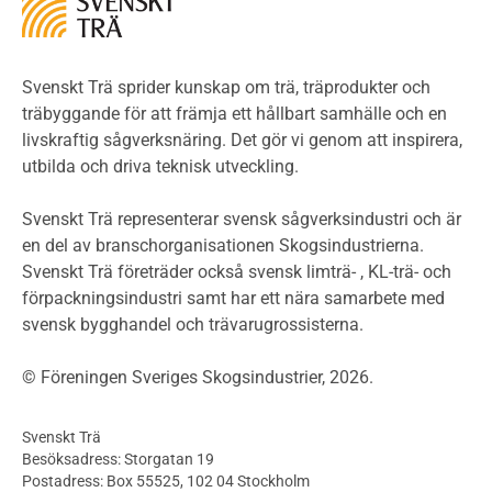
LCA
Miljöpolitik och miljömål
Miljödeklarationer och märkning
Svenskt Trä sprider kunskap om trä, träprodukter och
Termer och förkortningar
träbyggande för att främja ett hållbart samhälle och en
livskraftig sågverksnäring. Det gör vi genom att inspirera,
Planering
utbilda och driva teknisk utveckling.
Planera ett träbygge
Klimatkalkylator hallar
Svenskt Trä representerar svensk sågverksindustri och är
Projektering av trähus - generellt
en del av branschorganisationen Skogsindustrierna.
Byggsystem
Svenskt Trä företräder också svensk limträ- , KL-trä- och
förpackningsindustri samt har ett nära samarbete med
Fasadsystem i skivmaterial
svensk bygghandel och trävarugrossisterna.
Bullerskärmar och andra utomhuskonstruktioner
Träbroar
© Föreningen Sveriges Skogsindustrier, 2026.
Byggnation och utförande
Planering
Svenskt Trä
Utförande
Besöksadress: Storgatan 19
Produkter
Postadress: Box 55525, 102 04 Stockholm