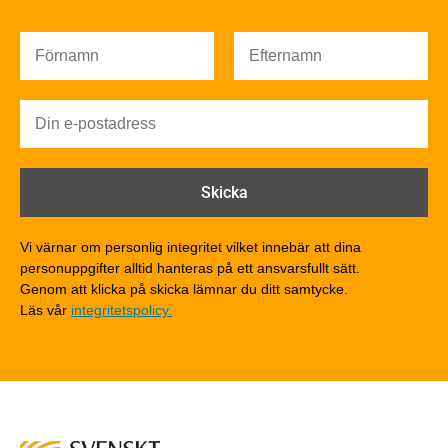
Värmeisolering och lufttäthet
Ljud
Brandsäkerhet
Brandsäkerhet
Byggnadsklasser och verksamhetsklasser
Brandförlopp i byggnader
Brandtekniska funktionskrav
Brandklasser för material och konstruktioner
Träkonstruktioners brandmotstånd
Detaljlösningar
Vi värnar om personlig integritet vilket innebär att dina
Träytors brandegenskaper
personuppgifter alltid hanteras på ett ansvarsfullt sätt.
Tekniska byten med sprinkler
Genom att klicka på skicka lämnar du ditt samtycke.
Läs vår
integritetspolicy.
Riskvärdering i flervåningsbostadshus
Brandstandarder
Brandstatistik för flervåningsträhus
Kontroll av utförande
Miljö
Miljöeffekter