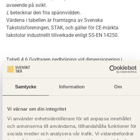
avseende på svikt.
L
betecknar den fria spännvidden.
Värdena i tabellen är framtagna av Svenska
Takstolsföreningen, STAK, och gäller för CE-märkta
takstolar industriellt tillverkade enligt SS-EN 14250.
Tabell 4.6 Godtagen nedböjning vid dimensionering i
irreversibelt lasttillstånd (permanent skada), karakteristisk
lastkombination.
Samtycke
Information
Om
Typ av konstruktion
u
max,inst
Vi värnar om din integritet
Tak- eller golvbjälklag, som ansluter mot icke bärande
vägg i:
Vi använder enhetsidentifierare för att anpassa innehållet
och annonserna till användarna, tillhandahålla funktioner för
Bostadsutrymme
20 mm eller
L
⁄300
sociala medier och analysera vår trafik. Vi vidarebefordrar