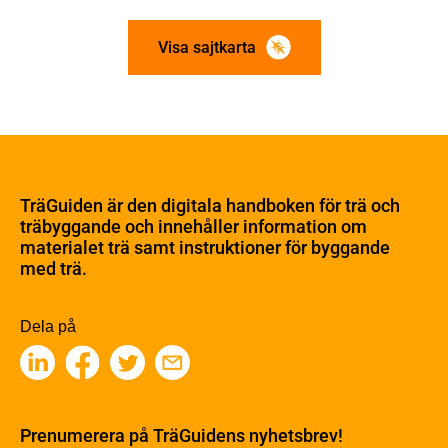
Visa sajtkarta
Om trä
Materialet trä
TräGuiden är den digitala handboken för trä och
Skogsbruk
träbyggande och innehåller information om
Barrträdets uppbyggnad
materialet trä samt instruktioner för byggande
med trä.
Träets egenskaper och kvalitet
Sågverksprocessen
Träbaserade produkter
Dela på
Kemisk behandling
Fakta om Limträ
Byggfysik
Fukt
Prenumerera på TräGuidens nyhetsbrev!