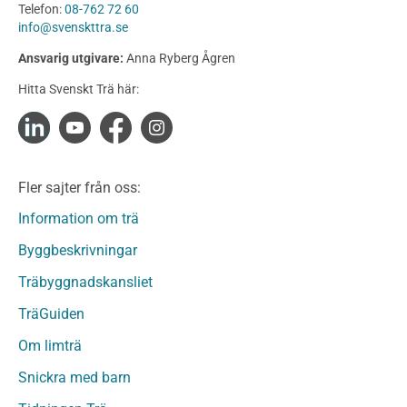
Telefon:
08-762 72 60
Konstruktionsvirke
info@svenskttra.se
Konstruktionsvirke Behandlat
Ansvarig utgivare:
Anna Ryberg Ågren
Konstruktionsvirke Obehandlat
Hitta Svenskt Trä här:
Konstruktionsvirke Fingerskarvat
Konstruktionsvirke Fingerskarvat Obehandlat
Limträ
Limträ Obehandlat
Fler sajter från oss:
Fanerträ
Fanerträ Obehandlat
Information om trä
Träpaneler och utvändigt beklädnadsvirke
Byggbeskrivningar
Träpanel och Utvändig beklädnad Behandlat
Träbyggnadskansliet
Träpanel och utvändig beklädnad Obehandlat
Trägolv
TräGuiden
Trägolv Behandlat
Om limträ
Trägolv Obehandlat
Snickra med barn
Sågat virke
Sågat virke Behandlat