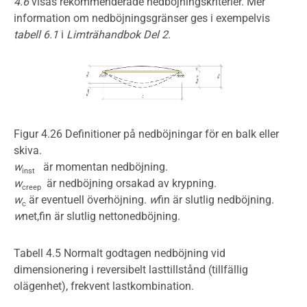
4.6
visas rekommenderade nedböjningskriterier. Mer
information om nedböjningsgränser ges i exempelvis
tabell 6.1
i
Limträhandbok Del 2
.
Figur 4.26 Definitioner på nedböjningar för en balk eller
skiva.
w
är momentan nedböjning.
inst
w
är nedböjning orsakad av krypning.
creep
w
är eventuell överhöjning.
w
fin är slutlig nedböjning.
c
w
net,fin är slutlig nettonedböjning.
Tabell 4.5 Normalt godtagen nedböjning vid
dimensionering i reversibelt lasttillstånd (tillfällig
olägenhet), frekvent lastkombination.