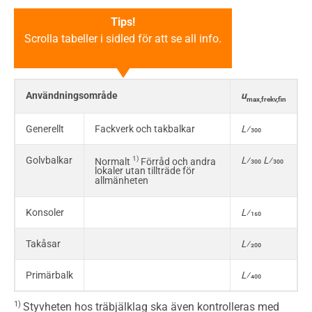
Tips!
Scrolla tabeller i sidled för att se all info.
Användningsområde
u
max,frekv,fin
Generellt
Fackverk och takbalkar
L
⁄300
Golvbalkar
1)
L
⁄300
L
⁄300
Normalt
Förråd och andra
lokaler utan tillträde för
allmänheten
Konsoler
L
⁄150
Takåsar
L
⁄200
Primärbalk
L
⁄400
1)
Styvheten hos träbjälklag ska även kontrolleras med