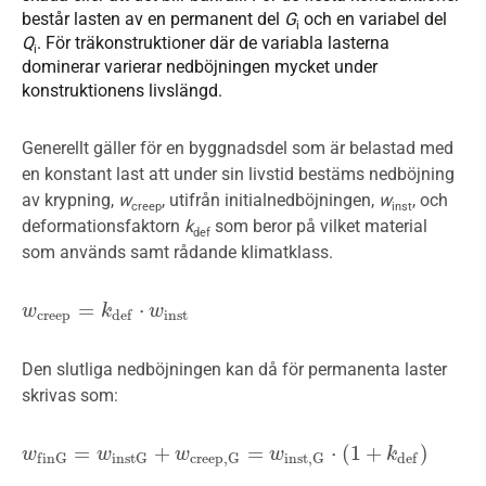
består lasten av en permanent del
G
och en variabel del
i
Q
. För träkonstruktioner där de variabla lasterna
i
dominerar varierar nedböjningen mycket under
konstruktionens livslängd.
Generellt gäller för en byggnadsdel som är belastad med
en konstant last att under sin livstid bestäms nedböjning
av krypning,
w
, utifrån initialnedböjningen,
w
, och
creep
inst
deformationsfaktorn
k
som beror på vilket material
def
som används samt rådande klimatklass.
=
⋅
w
w
c
r
e
e
p
=
k
d
k
e
f
⋅
w
i
n
w
s
t
c
r
e
e
p
i
n
s
t
d
e
f
Den slutliga nedböjningen kan då för permanenta laster
skrivas som:
=
+
=
⋅
(
1
+
)
w
w
f
n
G
=
w
i
n
w
s
t
G
+
w
c
r
e
w
e
p
,
G
=
w
i
n
s
t
,
G
w
⋅
(
1
+
k
d
e
f
)
k
f
i
n
G
i
n
s
t
G
c
r
e
e
p
,
G
i
n
s
t
,
G
d
e
f