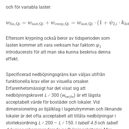
och för variabla laster:
=
+
=
⋅
(
1
+
⋅
w
w
f
n
,
Q
i
=
w
i
n
w
s
t
,
Q
i
+
w
c
r
e
e
w
p
,
Q
i
=
w
i
n
s
t
,
Q
w
i
⋅
(
1
+
ψ
2
,
i
⋅
k
d
e
f
)
ψ
k
2
,
i
f
i
n
,
Q
i
i
n
s
t
,
Q
i
c
r
e
e
p
,
Q
i
i
n
s
t
,
Q
i
d
e
Eftersom krypning också beror av tidsperioden som
lasten kommer att vara verksam har faktorn
ψ
2
introducerats för att man ska kunna beskriva denna
effekt.
Specificerad nedböjningsgräns kan väljas utifrån
funktionella krav eller av visuella orsaker.
Erfarenhetsmässigt har det visat sig att
nedböjningskravet
L
⁄ 300 (
w
) är ett lägsta
net,fin
acceptabelt värde för bostäder och lokaler. Vid
dimensionering av bjälklag i lagerutrymmen och liknande
lokaler är det ofta acceptabelt att tillåta nedböjningar i
storleksordning
L
⁄ 200 –
L
⁄ 150. I
tabell 4.5
och
tabell