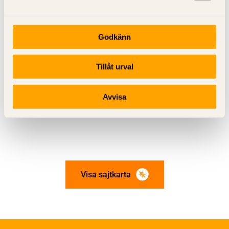
Godkänn
Se även
Tillåt urval
www.traprodukter.se
Avvisa
Visa sajtkarta