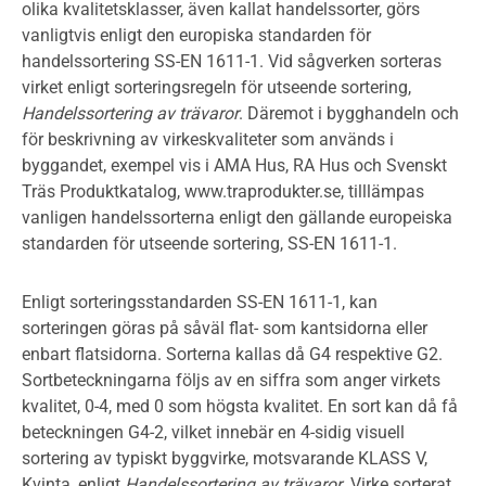
olika kvalitetsklasser, även kallat handelssorter, görs
vanligtvis enligt den europiska standarden för
handelssortering SS-EN 1611-1. Vid sågverken sorteras
virket enligt sorteringsregeln för utseende sortering,
Handelssortering av trävaror
. Däremot i bygghandeln och
för beskrivning av virkeskvaliteter som används i
byggandet, exempel vis i AMA Hus, RA Hus och Svenskt
Träs Produktkatalog, www.traprodukter.se, tilllämpas
vanligen handelssorterna enligt den gällande europeiska
standarden för utseende sortering, SS-EN 1611-1.
Enligt sorteringsstandarden SS-EN 1611-1, kan
sorteringen göras på såväl flat- som kantsidorna eller
enbart flatsidorna. Sorterna kallas då G4 respektive G2.
Sortbeteckningarna följs av en siffra som anger virkets
kvalitet, 0-4, med 0 som högsta kvalitet. En sort kan då få
beteckningen G4-2, vilket innebär en 4-sidig visuell
sortering av typiskt byggvirke, motsvarande KLASS V,
Kvinta, enligt
Handelssortering av trävaror
. Virke sorterat