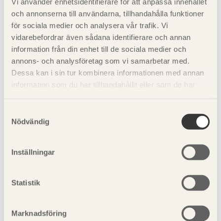
Vi använder enhetsidentifierare för att anpassa innehållet
och annonserna till användarna, tillhandahålla funktioner
Utvändiga
G4-2
Gran
för sociala medier och analysera vår trafik. Vi
panelbrädor och
eller
vindskivor
bättre
vidarebefordrar även sådana identifierare och annan
information från din enhet till de sociala medier och
Invändiga panelbrädor
G4-1
Furu och gran
annons- och analysföretag som vi samarbetar med.
eller
bättre
Dessa kan i sin tur kombinera informationen med annan
information som du har tillhandahållit eller som de har
Planhyvlat virke för
G4-1
Furu
samlat in när du har använt deras tjänster. Läs mer om
invändiga snickerier
eller
bättre
vår
integritetspolicy
och
kakpolicy
.
Samtyckesval
Nödvändig
Golvbrädor
G4-2
Furu och gran
eller
bättre
Inställningar
Staket och plank
G4-2
Gran, eventuellt
eller
impregnerad furu
bättre
Statistik
Lister
A – B
Furu enligt SS
232811
Marknadsföring