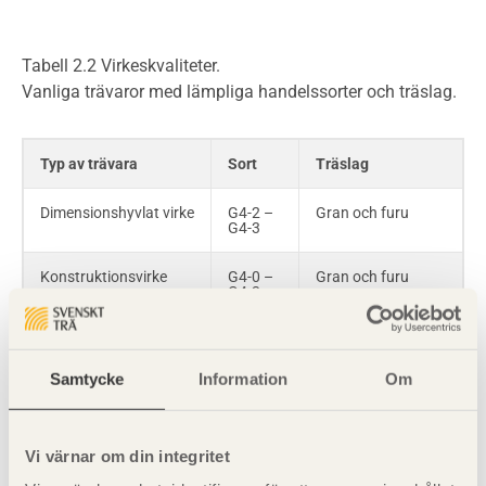
Tabell 2.2 Virkeskvaliteter.
Vanliga trävaror med lämpliga handelssorter och träslag.
Typ av trävara
Sort
Träslag
Dimensionshyvlat virke
G4-2 –
Gran och furu
G4-3
Konstruktionsvirke
G4-0 –
Gran och furu
G4-2
Underlagsspont
G4-2 –
Gran
G4-3
Samtycke
Information
Om
Formvirke
G4-4
Gran och furu
eller
bättre
Vi värnar om din integritet
Emballagevirke
G4-3
Gran och furu