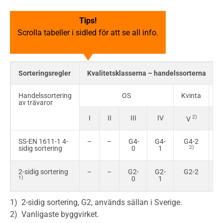
Tips!
Scrolla tabeller i sidled för att se all info.
Sorteringsregler
Kvalitetsklasserna – handelssorterna
Handelssortering
OS
Kvinta
U
av trävaror
I
II
III
IV
2)
V
SS-EN 1611-1 4-
–
–
G4-
G4-
G4-2
sidig sortering
0
1
2)
2-sidig sortering
–
–
G2-
G2-
G2-2
1)
0
1
1) 2-sidig sortering, G2, används sällan i Sverige.
2) Vanligaste byggvirket.