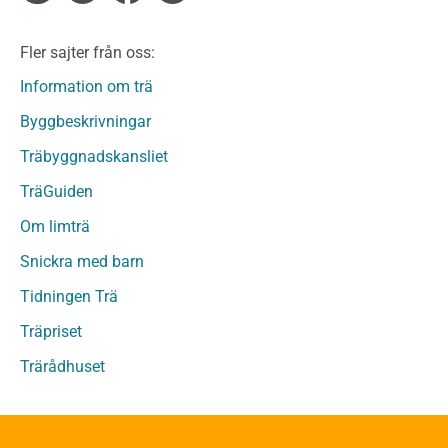
Limträ
Limträ Obehandlat
Fler sajter från oss:
Fanerträ
Fanerträ Obehandlat
Information om trä
Träpaneler och utvändigt beklädnadsvirke
Byggbeskrivningar
Träpanel och Utvändig beklädnad Behandlat
Träbyggnadskansliet
Träpanel och utvändig beklädnad Obehandlat
Trägolv
TräGuiden
Trägolv Behandlat
Om limträ
Trägolv Obehandlat
Snickra med barn
Sågat virke
Sågat virke Behandlat
Tidningen Trä
Sågat virke Obehandlat
Träpriset
Övriga träprodukter
Trärådhuset
Övrigt byggvirke
Trall
Underlagsspont
Sparrar