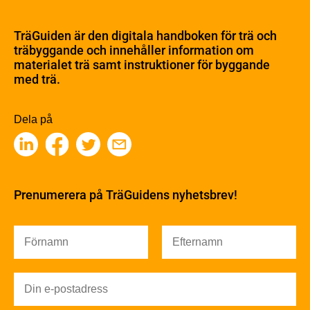
Om trä
Materialet trä
TräGuiden är den digitala handboken för trä och
Skogsbruk
träbyggande och innehåller information om
Barrträdets uppbyggnad
materialet trä samt instruktioner för byggande
med trä.
Träets egenskaper och kvalitet
Sågverksprocessen
Träbaserade produkter
Dela på
Kemisk behandling
Fakta om Limträ
Byggfysik
Fukt
Prenumerera på TräGuidens nyhetsbrev!
Värmeisolering och lufttäthet
Ljud
Brandsäkerhet
Brandsäkerhet
Byggnadsklasser och verksamhetsklasser
Brandförlopp i byggnader