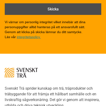
Brandtekniska funktionskrav
Brandklasser för material och konstruktioner
Träkonstruktioners brandmotstånd
Detaljlösningar
Vi värnar om personlig integritet vilket innebär att dina
Träytors brandegenskaper
personuppgifter alltid hanteras på ett ansvarsfullt sätt.
Tekniska byten med sprinkler
Genom att klicka på skicka lämnar du ditt samtycke.
Läs vår
integritetspolicy.
Riskvärdering i flervåningsbostadshus
Brandstandarder
Brandstatistik för flervåningsträhus
Kontroll av utförande
Miljö
Miljöeffekter
LCA
Miljöpolitik och miljömål
Miljödeklarationer och märkning
Svenskt Trä sprider kunskap om trä, träprodukter och
Termer och förkortningar
träbyggande för att främja ett hållbart samhälle och en
livskraftig sågverksnäring. Det gör vi genom att inspirera,
Planering
utbilda och driva teknisk utveckling.