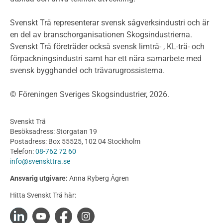
Planera ett träbygge
Klimatkalkylator hallar
Svenskt Trä representerar svensk sågverksindustri och är
Projektering av trähus - generellt
en del av branschorganisationen Skogsindustrierna.
Byggsystem
Svenskt Trä företräder också svensk limträ- , KL-trä- och
förpackningsindustri samt har ett nära samarbete med
Fasadsystem i skivmaterial
svensk bygghandel och trävarugrossisterna.
Bullerskärmar och andra utomhuskonstruktioner
Träbroar
© Föreningen Sveriges Skogsindustrier, 2026.
Byggnation och utförande
Planering
Svenskt Trä
Utförande
Besöksadress: Storgatan 19
Produkter
Postadress: Box 55525, 102 04 Stockholm
Telefon:
08-762 72 60
Konstruktionsvirke
info@svenskttra.se
Konstruktionsvirke Behandlat
Ansvarig utgivare:
Anna Ryberg Ågren
Konstruktionsvirke Obehandlat
Hitta Svenskt Trä här:
Konstruktionsvirke Fingerskarvat
Konstruktionsvirke Fingerskarvat Obehandlat