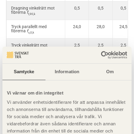
Dragning vinkelrätt mot
0,5
0,5
0,5
fibrerna
f
t,90,k
Tryck parallellt med
24,0
28,0
24,5
fibrerna
f
c,0,k
Tryck vinkelrätt mot
2,5
2,5
2,5
fibrerna
f
c,90,k
Längsskjuvning
f
3,5
3,5
3,5
v,k
(skjuvning och vridning)
Samtycke
Information
Om
Rullskjuvning
f
1,2
1,2
1,2
r,k
Vi värnar om din integritet
Styvhetsvärden för
analys av bärförmåga
Vi använder enhetsidentifierare för att anpassa innehållet
och annonserna till användarna, tillhandahålla funktioner
Elasticitetsmodul
E
10 400
10 500
10
för sociala medier och analysera vår trafik. Vi
0,05
800
vidarebefordrar även sådana identifierare och annan
information från din enhet till de sociala medier och
Styvhetsvärden för