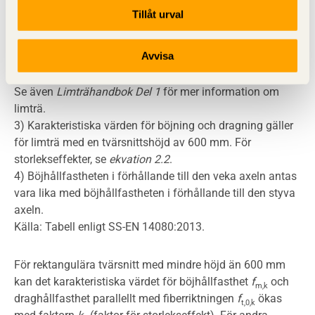
hållfasthetsklass GL28cs, GL28hs och GL30h
Tillåt urval
förekommer i Sverige, se
tabell 3.5
,
Dimensionering av
träkonstruktioner, Del 2
. Tillgängligheten på övriga
Avvisa
hållfasthetsklasser och dimensioner bör kontrolleras med
de svenska limträtillverkarna före projektering sker.
Se även
Limträhandbok Del 1
för mer information om
limträ.
3) Karakteristiska värden för böjning och dragning gäller
för limträ med en tvärsnittshöjd av 600 mm. För
storlekseffekter, se
ekvation 2.2
.
4) Böjhållfastheten i förhållande till den veka axeln antas
vara lika med böjhållfastheten i förhållande till den styva
axeln.
Källa: Tabell enligt SS-EN 14080:2013.
För rektangulära tvärsnitt med mindre höjd än 600 mm
kan det karakteristiska värdet för böjhållfasthet
f
och
m,k
draghållfasthet parallellt med fiberriktningen
f
ökas
t,0,k