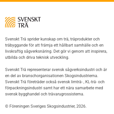
Kontroll av utförande
Miljö
Miljöeffekter
LCA
Miljöpolitik och miljömål
Miljödeklarationer och märkning
Svenskt Trä sprider kunskap om trä, träprodukter och
Termer och förkortningar
träbyggande för att främja ett hållbart samhälle och en
livskraftig sågverksnäring. Det gör vi genom att inspirera,
Planering
utbilda och driva teknisk utveckling.
Planera ett träbygge
Klimatkalkylator hallar
Svenskt Trä representerar svensk sågverksindustri och är
Projektering av trähus - generellt
en del av branschorganisationen Skogsindustrierna.
Byggsystem
Svenskt Trä företräder också svensk limträ- , KL-trä- och
förpackningsindustri samt har ett nära samarbete med
Fasadsystem i skivmaterial
svensk bygghandel och trävarugrossisterna.
Bullerskärmar och andra utomhuskonstruktioner
Träbroar
© Föreningen Sveriges Skogsindustrier, 2026.
Byggnation och utförande