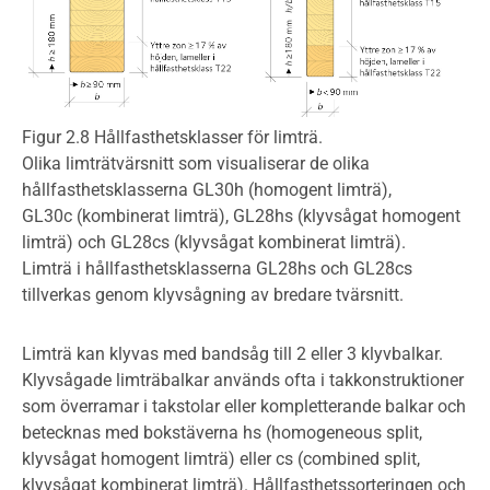
Figur 2.8 Hållfasthetsklasser för limträ.
Olika limträtvärsnitt som visualiserar de olika
hållfasthetsklasserna GL30h (homogent limträ),
GL30c (kombinerat limträ), GL28hs (klyvsågat homogent
limträ) och GL28cs (klyvsågat kombinerat limträ).
Limträ i hållfasthetsklasserna GL28hs och GL28cs
tillverkas genom klyvsågning av bredare tvärsnitt.
Limträ kan klyvas med bandsåg till 2 eller 3 klyvbalkar.
Klyvsågade limträbalkar används ofta i takkonstruktioner
som överramar i takstolar eller kompletterande balkar och
betecknas med bokstäverna hs (homogeneous split,
klyvsågat homogent limträ) eller cs (combined split,
klyvsågat kombinerat limträ). Hållfasthetssorteringen och