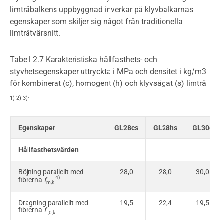
limträbalkens uppbyggnad inverkar på klyvbalkarnas
egenskaper som skiljer sig något från traditionella
limträtvärsnitt.
Tabell 2.7 Karakteristiska hållfasthets- och
styvhetsegenskaper uttryckta i MPa och densitet i kg/m3
för kombinerat (c), homogent (h) och klyvsågat (s) limträ
.
1) 2) 3)
Egenskaper
GL28cs
GL28hs
GL30c
Hållfasthetsvärden
Böjning parallellt med
28,0
28,0
30,0
4)
fibrerna
f
m,k
Dragning parallellt med
19,5
22,4
19,5
fibrerna
f
t,0,k