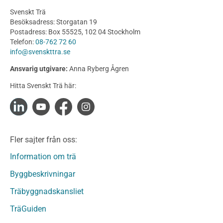
Planering
Svenskt Trä
Utförande
Besöksadress: Storgatan 19
Produkter
Postadress: Box 55525, 102 04 Stockholm
Telefon:
08-762 72 60
Konstruktionsvirke
info@svenskttra.se
Konstruktionsvirke Behandlat
Ansvarig utgivare:
Anna Ryberg Ågren
Konstruktionsvirke Obehandlat
Hitta Svenskt Trä här:
Konstruktionsvirke Fingerskarvat
Konstruktionsvirke Fingerskarvat Obehandlat
Limträ
Limträ Obehandlat
Fler sajter från oss:
Fanerträ
Fanerträ Obehandlat
Information om trä
Träpaneler och utvändigt beklädnadsvirke
Byggbeskrivningar
Träpanel och Utvändig beklädnad Behandlat
Träbyggnadskansliet
Träpanel och utvändig beklädnad Obehandlat
Trägolv
TräGuiden
Trägolv Behandlat