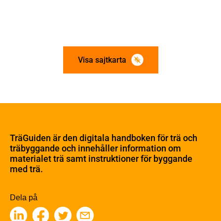
Visa sajtkarta
Om trä
Materialet trä
TräGuiden är den digitala handboken för trä och
Skogsbruk
träbyggande och innehåller information om
Barrträdets uppbyggnad
materialet trä samt instruktioner för byggande
med trä.
Träets egenskaper och kvalitet
Sågverksprocessen
Träbaserade produkter
Dela på
Kemisk behandling
Fakta om Limträ