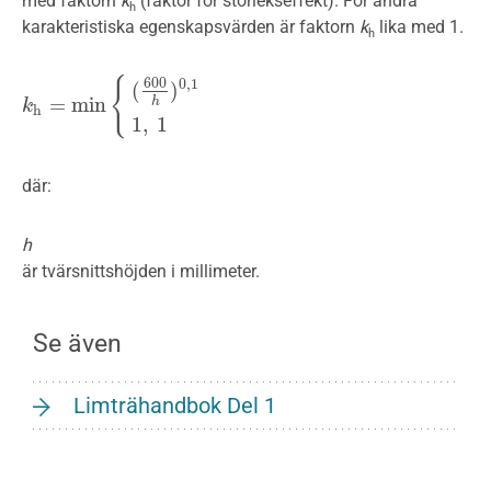
med faktorn
k
(faktor för storlekseffekt). För andra
h
karakteristiska egenskapsvärden är faktorn
k
lika med 1.
h
600
{
0
,
1
(
)
=
min
h
k
k
h
=
min
{
(
600
h
)
0
,
1
1
,
1
h
1
,
1
där:
h
är tvärsnittshöjden i millimeter.
Se även
Limträhandbok Del 1