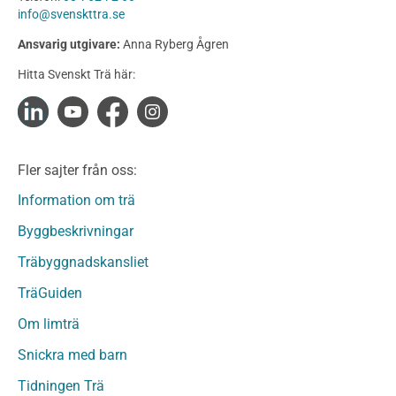
Konstruktionsvirke
info@svenskttra.se
Konstruktionsvirke Behandlat
Ansvarig utgivare:
Anna Ryberg Ågren
Konstruktionsvirke Obehandlat
Hitta Svenskt Trä här:
Konstruktionsvirke Fingerskarvat
Konstruktionsvirke Fingerskarvat Obehandlat
Limträ
Limträ Obehandlat
Fler sajter från oss:
Fanerträ
Fanerträ Obehandlat
Information om trä
Träpaneler och utvändigt beklädnadsvirke
Byggbeskrivningar
Träpanel och Utvändig beklädnad Behandlat
Träbyggnadskansliet
Träpanel och utvändig beklädnad Obehandlat
Trägolv
TräGuiden
Trägolv Behandlat
Om limträ
Trägolv Obehandlat
Snickra med barn
Sågat virke
Sågat virke Behandlat
Tidningen Trä