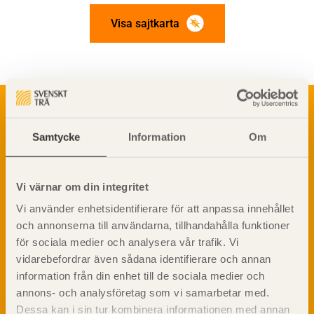
Visa sajtkarta
Om trä
Materialet trä
TräGuiden är den digitala handboken för trä och
Samtycke
Information
Om
Skogsbruk
träbyggande och innehåller information om
Barrträdets uppbyggnad
materialet trä samt instruktioner för byggande
med trä.
Träets egenskaper och kvalitet
Vi värnar om din integritet
Sågverksprocessen
Vi använder enhetsidentifierare för att anpassa innehållet
Träbaserade produkter
Dela på
och annonserna till användarna, tillhandahålla funktioner
Kemisk behandling
för sociala medier och analysera vår trafik. Vi
Fakta om Limträ
vidarebefordrar även sådana identifierare och annan
Byggfysik
information från din enhet till de sociala medier och
Fukt
annons- och analysföretag som vi samarbetar med.
Prenumerera på TräGuidens nyhetsbrev!
Värmeisolering och lufttäthet
Dessa kan i sin tur kombinera informationen med annan