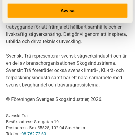
LCA
Miljöpolitik och miljömål
Avvisa
Miljödeklarationer och märkning
Svenskt Trä sprider kunskap om trä, träprodukter och
Termer och förkortningar
träbyggande för att främja ett hållbart samhälle och en
livskraftig sågverksnäring. Det gör vi genom att inspirera,
Planering
utbilda och driva teknisk utveckling.
Planera ett träbygge
Klimatkalkylator hallar
Svenskt Trä representerar svensk sågverksindustri och är
Projektering av trähus - generellt
en del av branschorganisationen Skogsindustrierna.
Byggsystem
Svenskt Trä företräder också svensk limträ- , KL-trä- och
förpackningsindustri samt har ett nära samarbete med
Fasadsystem i skivmaterial
svensk bygghandel och trävarugrossisterna.
Bullerskärmar och andra utomhuskonstruktioner
Träbroar
© Föreningen Sveriges Skogsindustrier, 2026.
Byggnation och utförande
Planering
Svenskt Trä
Utförande
Besöksadress: Storgatan 19
Produkter
Postadress: Box 55525, 102 04 Stockholm
Telefon:
08-762 72 60