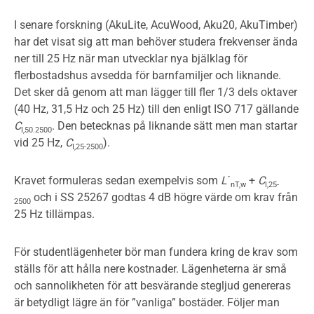
I senare forskning (AkuLite, AcuWood, Aku20, AkuTimber)
har det visat sig att man behöver studera frekvenser ända
ner till 25 Hz när man utvecklar nya bjälklag för
flerbostadshus avsedda för barnfamiljer och liknande.
Det sker då genom att man lägger till fler 1/3 dels oktaver
(40 Hz, 31,5 Hz och 25 Hz) till den enligt ISO 717 gällande
C
. Den betecknas på liknande sätt men man startar
I,50.2500
vid 25 Hz,
C
).
I,25-2500
Kravet formuleras sedan exempelvis som
L
´
+
C
nT,w
I,25-
och i SS 25267 godtas 4 dB högre värde om krav från
2500
25 Hz tillämpas.
För studentlägenheter bör man fundera kring de krav som
ställs för att hålla nere kostnader. Lägenheterna är små
och sannolikheten för att besvärande stegljud genereras
är betydligt lägre än för ”vanliga” bostäder. Följer man