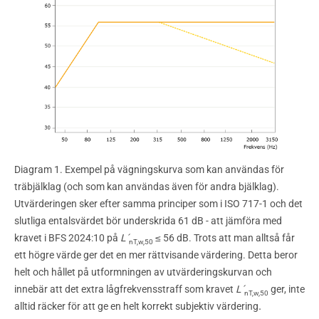
Diagram 1. Exempel på vägningskurva som kan användas för
träbjälklag (och som kan användas även för andra bjälklag).
Utvärderingen sker efter samma principer som i ISO 717-1 och det
slutliga entalsvärdet bör underskrida 61 dB - att jämföra med
kravet i BFS 2024:10 på
L´
≤ 56 dB. Trots att man alltså får
nT,w,50
ett högre värde ger det en mer rättvisande värdering. Detta beror
helt och hållet på utformningen av utvärderingskurvan och
innebär att det extra lågfrekvensstraff som kravet
L´
ger, inte
nT,w,50
.
alltid räcker för att ge en helt korrekt subjektiv värdering