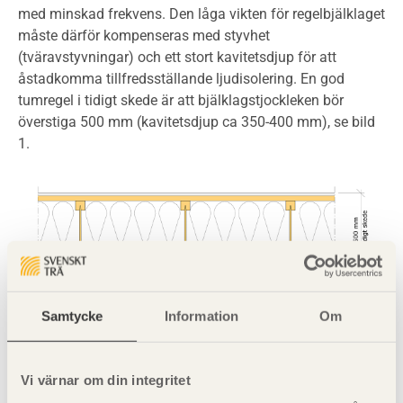
med minskad frekvens. Den låga vikten för regelbjälklaget
måste därför kompenseras med styvhet
(tväravstyvningar) och ett stort kavitetsdjup för att
åstadkomma tillfredsställande ljudisolering. En god
tumregel i tidigt skede är att bjälklagstjockleken bör
överstiga 500 mm (kavitetsdjup ca 350-400 mm), se bild
1.
Samtycke
Information
Om
Bild 1. Tänk på att ha tillräckligt höga balkar när du designar ett
.
bjälklag med träreglar
Vi värnar om din integritet
Bjälklag – massivkonstruktioner