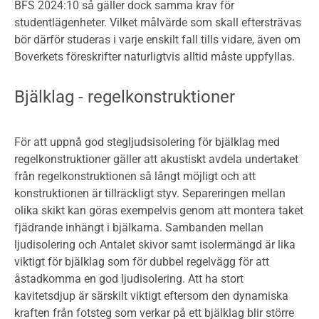
BFS 2024:10 så gäller dock samma krav för
studentlägenheter. Vilket målvärde som skall eftersträvas
bör därför studeras i varje enskilt fall tills vidare, även om
Boverkets föreskrifter naturligtvis alltid måste uppfyllas.
Bjälklag - regelkonstruktioner
För att uppnå god stegljudsisolering för bjälklag med
regelkonstruktioner gäller att akustiskt avdela undertaket
från regelkonstruktionen så långt möjligt och att
konstruktionen är tillräckligt styv. Separeringen mellan
olika skikt kan göras exempelvis genom att montera taket
fjädrande inhängt i bjälkarna. Sambanden mellan
ljudisolering och Antalet skivor samt isolermängd är lika
viktigt för bjälklag som för dubbel regelvägg för att
åstadkomma en god ljudisolering. Att ha stort
kavitetsdjup är särskilt viktigt eftersom den dynamiska
kraften från fotsteg som verkar på ett bjälklag blir större