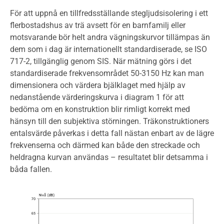
För att uppnå en tillfredsställande stegljudsisolering i ett
flerbostadshus av trä avsett för en barnfamilj eller
motsvarande bör helt andra vägningskurvor tillämpas än
dem som i dag är internationellt standardiserade, se ISO
717-2, tillgänglig genom SIS. När mätning görs i det
standardiserade frekvensområdet 50-3150 Hz kan man
dimensionera och värdera bjälklaget med hjälp av
nedanstående värderingskurva i diagram 1 för att
bedöma om en konstruktion blir rimligt korrekt med
hänsyn till den subjektiva störningen. Träkonstruktioners
entalsvärde påverkas i detta fall nästan enbart av de lägre
frekvenserna och därmed kan både den streckade och
heldragna kurvan användas – resultatet blir detsamma i
båda fallen.