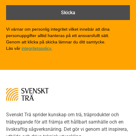
Brandtekniska funktionskrav
Brandklasser för material och konstruktioner
Träkonstruktioners brandmotstånd
Detaljlösningar
Vi värnar om personlig integritet vilket innebär att dina
Träytors brandegenskaper
personuppgifter alltid hanteras på ett ansvarsfullt sätt.
Tekniska byten med sprinkler
Genom att klicka på skicka lämnar du ditt samtycke.
Läs vår
integritetspolicy.
Riskvärdering i flervåningsbostadshus
Brandstandarder
Brandstatistik för flervåningsträhus
Kontroll av utförande
Miljö
Miljöeffekter
LCA
Miljöpolitik och miljömål
Miljödeklarationer och märkning
Svenskt Trä sprider kunskap om trä, träprodukter och
Termer och förkortningar
träbyggande för att främja ett hållbart samhälle och en
livskraftig sågverksnäring. Det gör vi genom att inspirera,
Planering