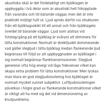
akustiska skäl är det fördelaktigt om bjälklagen är
uppbyggda i två delar som är akustiskt helt frikopplade
från varandra och till bärande väggar, men det är inte
praktiskt möjligt fullt ut. Ljud sprids därför via strukturen
från ett bjälklagsskikt till ett annat och från bjälklagets
överdel till bärande väggar. Ljud som alstras vid
fotsteg/gång på ett bjälklag är svårast att eliminera för
lätta konstruktioner. Normalt är direktljudet dominerande
vad gäller stegljud i lätta bjälklag medan flankerande ljud
begränsas till följd av att uppbyggnaden av bjälklaget i
sig normalt begränsar flanktransmissionen. Stegljud
genererar ofta hög energi vid låga frekvenser vilket kan
skapa extra problem för lätta konstruktioner. Men lyckas
man klara en god stegljudsisolering hos bjälklaget är
normalt mycket vunnet subjektivt. Luftljudsisoleringen
påverkas i högre grad av flankerande konstruktioner vilket
är viktigt att ha med sig det vid dimensionering av
knutpunkterna.