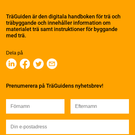
Om trä
Materialet trä
TräGuiden är den digitala handboken för trä och
Skogsbruk
träbyggande och innehåller information om
Barrträdets uppbyggnad
materialet trä samt instruktioner för byggande
med trä.
Träets egenskaper och kvalitet
Sågverksprocessen
Träbaserade produkter
Dela på
Kemisk behandling
Fakta om Limträ
Byggfysik
Fukt
Prenumerera på TräGuidens nyhetsbrev!
Värmeisolering och lufttäthet
Ljud
Brandsäkerhet
Brandsäkerhet
Byggnadsklasser och verksamhetsklasser
Brandförlopp i byggnader