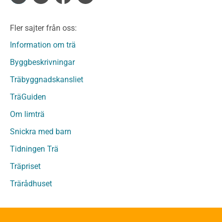
Limträ
Limträ Obehandlat
Fler sajter från oss:
Fanerträ
Fanerträ Obehandlat
Information om trä
Träpaneler och utvändigt beklädnadsvirke
Byggbeskrivningar
Träpanel och Utvändig beklädnad Behandlat
Träbyggnadskansliet
Träpanel och utvändig beklädnad Obehandlat
Trägolv
TräGuiden
Trägolv Behandlat
Om limträ
Trägolv Obehandlat
Snickra med barn
Sågat virke
Sågat virke Behandlat
Tidningen Trä
Sågat virke Obehandlat
Träpriset
Övriga träprodukter
Trärådhuset
Övrigt byggvirke
Trall
Underlagsspont