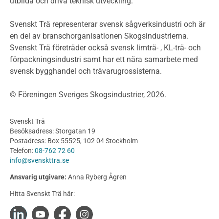
utbilda och driva teknisk utveckling.
Planera ett träbygge
Klimatkalkylator hallar
Svenskt Trä representerar svensk sågverksindustri och är
Projektering av trähus - generellt
en del av branschorganisationen Skogsindustrierna.
Byggsystem
Svenskt Trä företräder också svensk limträ- , KL-trä- och
förpackningsindustri samt har ett nära samarbete med
Fasadsystem i skivmaterial
svensk bygghandel och trävarugrossisterna.
Bullerskärmar och andra utomhuskonstruktioner
Träbroar
© Föreningen Sveriges Skogsindustrier, 2026.
Byggnation och utförande
Planering
Svenskt Trä
Utförande
Besöksadress: Storgatan 19
Produkter
Postadress: Box 55525, 102 04 Stockholm
Telefon:
08-762 72 60
Konstruktionsvirke
info@svenskttra.se
Konstruktionsvirke Behandlat
Ansvarig utgivare:
Anna Ryberg Ågren
Konstruktionsvirke Obehandlat
Hitta Svenskt Trä här:
Konstruktionsvirke Fingerskarvat
Konstruktionsvirke Fingerskarvat Obehandlat