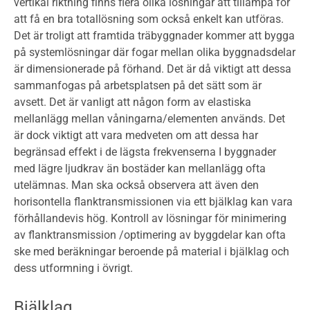
vertikal riktning finns flera olika lösningar att tillämpa för
att få en bra totallösning som också enkelt kan utföras.
Det är troligt att framtida träbyggnader kommer att bygga
på systemlösningar där fogar mellan olika byggnadsdelar
är dimensionerade på förhand. Det är då viktigt att dessa
sammanfogas på arbetsplatsen på det sätt som är
avsett. Det är vanligt att någon form av elastiska
mellanlägg mellan våningarna/elementen används. Det
är dock viktigt att vara medveten om att dessa har
begränsad effekt i de lägsta frekvenserna I byggnader
med lägre ljudkrav än bostäder kan mellanlägg ofta
utelämnas. Man ska också observera att även den
horisontella flanktransmissionen via ett bjälklag kan vara
förhållandevis hög. Kontroll av lösningar för minimering
av flanktransmission /optimering av byggdelar kan ofta
ske med beräkningar beroende på material i bjälklag och
dess utformning i övrigt.
Bjälklag