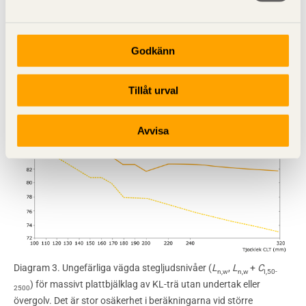
Diagram 2. Ungefärliga vägda reduktionstal (
R
,
R
+
C
) för
Godkänn
w
w
50-3150
.
massivt plattbjälklag av KL trä utan undertak
Tillåt urval
Avvisa
Diagram 3. Ungefärliga vägda stegljudsnivåer (
L
,
L
+
C
n,w
n,w
I,50-
) för massivt plattbjälklag av KL-trä utan undertak eller
2500
övergolv. Det är stor osäkerhet i beräkningarna vid större