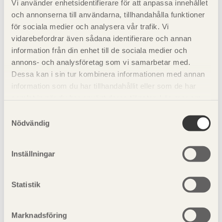
Vi använder enhetsidentifierare för att anpassa innehållet
och annonserna till användarna, tillhandahålla funktioner
Ljudisoleringen hos massiva bjälklagsplattor (typ KL trä)
för sociala medier och analysera vår trafik. Vi
utan undertak och utan överbyggnader redovisas i
vidarebefordrar även sådana identifierare och annan
diagrammen 2 och 3 nedan. Luftljudsvärdena och
information från din enhet till de sociala medier och
stegljudsvärdena är framtagna utifrån beräkningar enligt
annons- och analysföretag som vi samarbetar med.
mjukvaran SEAWOOD som delvis kalibrerats mot
Dessa kan i sin tur kombinera informationen med annan
laboratoriemätningar på 115 och 190 mm tjocka plattor,
information som du har tillhandahållit eller som de har
medan värdena på stegljudsnivåerna delvis kommer från
samlat in när du har använt deras tjänster. Läs mer om
mätningar i fält.
vår
integritetspolicy
och
kakpolicy
.
Samtyckesval
Nödvändig
Inställningar
Statistik
Marknadsföring