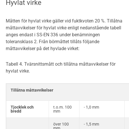
Hyvlat virke
63
63
61
58
58
58
Måtten för hyvlat virke gäller vid fuktkvoten 20 %. Tillåtna
75
75
73
70
70
70
måttavvikelser för hyvlat virke enligt nedanstående tabell
anges endast i SS-EN 336 under benämningen
100
100
98
95
95
95
toleransklass 2. Från börmåttet tillåts följande
måttavvikelser på det hyvlade virket:
–
115
–
110
–
110
Tabell 4. Tvärsnittsmått och tillåtna måttavvikelser för
–
125
–
120
–
120
hyvlat virke.
–
150
–
145
–
145
–
175
–
170
–
170
Tillåtna måttavvikelser
–
200
–
195
–
195
Tjocklek och
t.o.m. 100
- 1,0 mm
bredd
mm
–
225
–
220
–
220
över 100
- 1,5 mm
mm
-
250
-
245
-
245