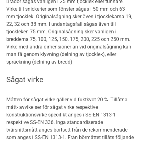
Brädor sågas vanligen i 25 mm tjocklek eller tunnare.
Virke till snickerier som fönster sågas i 50 mm och 63
mm tjocklek. Originalsågning sker även i tjocklekarna 19,
22, 32 och 38 mm. I undantagsfall sågas även till
tjockleken 75 mm. Originalsågning sker vanligen i
bredderna 75, 100, 125, 150, 175, 200, 225 och 250 mm.
Virke med andra dimensioner än vid originalsågning kan
man få genom klyvning (delning av tjocklek), eller
spräckning (delning av bredd).
Sågat virke
Måtten för sågat virke gäller vid fuktkvot 20 %. Tillåtna
mått- avvikelser för sågat virke respektive
konstruktionsvirke specifikt anges i SS-EN 1313-1
respektive SS-EN 336. Inga standardiserade
tvärsnittsmått anges bortsett från de rekommenderade
som anges i SS­-EN 1313­-1. Från börmåttet tillåts följande