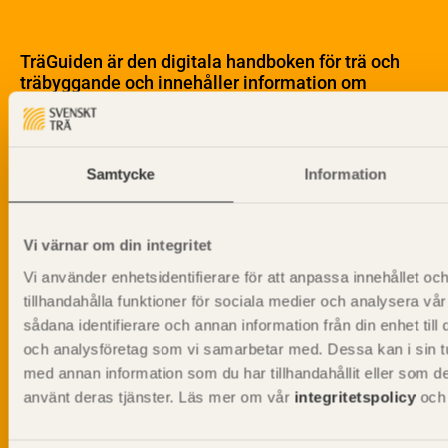
Om trä
Materialet trä
TräGuiden är den digitala handboken för trä och
Skogsbruk
träbyggande och innehåller information om
Barrträdets uppbyggnad
materialet trä samt instruktioner för byggande
med trä.
Träets egenskaper och kvalitet
Sågverksprocessen
Samtycke
Information
Träbaserade produkter
Dela på
Kemisk behandling
Fakta om Limträ
Vi värnar om din integritet
Byggfysik
Vi använder enhetsidentifierare för att anpassa innehållet oc
Fukt
Prenumerera på TräGuidens nyhetsbrev!
tillhandahålla funktioner för sociala medier och analysera vår
Värmeisolering och lufttäthet
sådana identifierare och annan information från din enhet til
Ljud
och analysföretag som vi samarbetar med. Dessa kan i sin t
Brandsäkerhet
med annan information som du har tillhandahållit eller som de
Brandsäkerhet
använt deras tjänster. Läs mer om vår
integritetspolicy
oc
Byggnadsklasser och verksamhetsklasser
Brandförlopp i byggnader