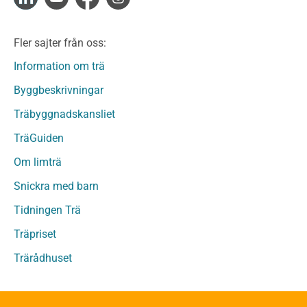
Limträ
Limträ Obehandlat
Fler sajter från oss:
Fanerträ
Fanerträ Obehandlat
Information om trä
Träpaneler och utvändigt beklädnadsvirke
Byggbeskrivningar
Träpanel och Utvändig beklädnad Behandlat
Träbyggnadskansliet
Träpanel och utvändig beklädnad Obehandlat
Trägolv
TräGuiden
Trägolv Behandlat
Om limträ
Trägolv Obehandlat
Snickra med barn
Sågat virke
Sågat virke Behandlat
Tidningen Trä
Sågat virke Obehandlat
Träpriset
Övriga träprodukter
Trärådhuset
Övrigt byggvirke
Trall
Underlagsspont