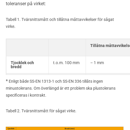
toleranser på virket:
Tabell 1. Tvärsnittsmått och tillåtna måttavvikelser för sågat
.
virke
Tillåtna måttavvikel
Tjocklek och
t.o.m. 100 mm
– 1 mm
bredd
över 100 mm
– 2 mm
*
Enligt både SS-EN 1313-1 och SS-EN 336 tillåts ingen
minustolerans. Om överlängd är ett problem ska plustolerans
Längd*
1 800 – 5 400
Ingen minustolerans
specificeras i kontrakt.
mm
.
Tabell 2. Tvärsnittsmått för sågat virke