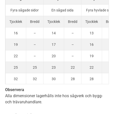
Fyra sågade sidor
En sågad sida
Fyra hyvlade sido
Tjocklek
Bredd
Tjocklek
Bredd
Tjocklek
Bred
16
–
14
–
13
–
19
–
17
–
16
–
22
–
20
–
19
–
25
25
23
22
22
22
32
32
30
28
28
28
Observera
38
38
36
34
34
34
Alla dimensioner lagerhålls inte hos sågverk och bygg-
och trävaruhandlare.
47
47
45
45
43
43
50
50
48
45
45
45