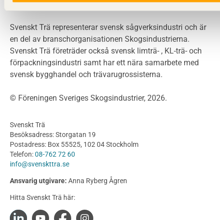
utbilda och driva teknisk utveckling.
Planera ett träbygge
Klimatkalkylator hallar
Svenskt Trä representerar svensk sågverksindustri och är
Projektering av trähus - generellt
en del av branschorganisationen Skogsindustrierna.
Byggsystem
Svenskt Trä företräder också svensk limträ- , KL-trä- och
förpackningsindustri samt har ett nära samarbete med
Fasadsystem i skivmaterial
svensk bygghandel och trävarugrossisterna.
Bullerskärmar och andra utomhuskonstruktioner
Träbroar
© Föreningen Sveriges Skogsindustrier, 2026.
Byggnation och utförande
Planering
Svenskt Trä
Utförande
Besöksadress: Storgatan 19
Produkter
Postadress: Box 55525, 102 04 Stockholm
Telefon:
08-762 72 60
Konstruktionsvirke
info@svenskttra.se
Konstruktionsvirke Behandlat
Ansvarig utgivare:
Anna Ryberg Ågren
Konstruktionsvirke Obehandlat
Hitta Svenskt Trä här:
Konstruktionsvirke Fingerskarvat
Konstruktionsvirke Fingerskarvat Obehandlat