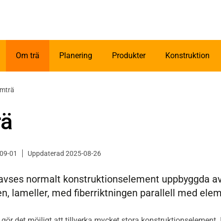
Om trä
Planering
Produkter
Konstruktion
imträ
rä
-09-01
Uppdaterad 2025-08-26
 avses normalt konstruktionselement uppbyggda 
en, lameller, med fiberriktningen parallell med ele
gör det möjligt att tillverka mycket stora konstruktionselement. 