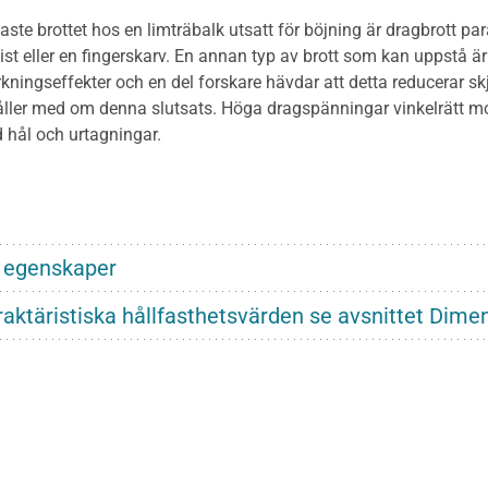
gaste brottet hos en limträbalk utsatt för böjning är dragbrott para
kvist eller en fingerskarv. En annan typ av brott som kan uppstå ä
rkningseffekter och en del forskare hävdar att detta reducerar
åller med om denna slutsats. Höga dragspänningar vinkelrätt mot 
 hål och urtagningar.
 egenskaper
raktäristiska hållfasthetsvärden se avsnittet Dime