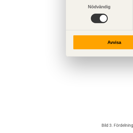
De krökta balka
Nödvändig
har visat att l
mindre. Den låg
mindre stycken
varje virkesfel 
Avvisa
Bild 3. Fördelnin