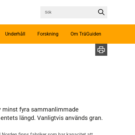
Underhåll
Forskning
Om TräGuiden
av minst fyra sammanlimmade
mentets längd. Vanligtvis används gran.
I Norden finns fabriker som har kapacitet att