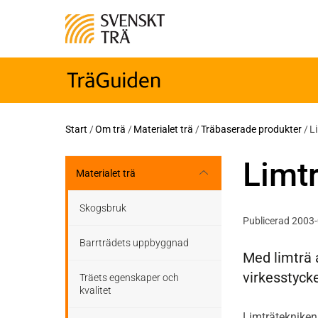
Start
/
Om trä
/
Materialet trä
/
Träbaserade produkter
/
L
Limt
Materialet trä
Skogsbruk
Publicerad 2003
Barrträdets uppbyggnad
Med limträ
virkesstyck
Träets egenskaper och
kvalitet
Limträtekniken 