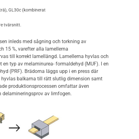
mträ), GL30c (kombinerat
 tvärsnitt.
ssen inleds med sågning och torkning av
h 15 %, varefter alla lamellerna
arvas till korrekt lamellängd. Lamellerna hyvlas och
met en typ av melaminurea- formaldehyd (MUF). I en
ehyd (PRF). Brädorna läggs upp i en press där
 hyvlas balkarna till rätt slutlig dimension samt
erade produktionsprocessen omfattar även
ch delamineringsprov av limfogen.