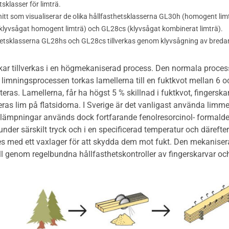
tsklasser för limträ.
snitt som visualiserar de olika hållfasthetsklasserna GL30h (homogent li
(klyvsågat homogent limträ) och GL28cs (klyvsågat kombinerat limträ).
thetsklasserna GL28hs och GL28cs tillverkas genom klyvsågning av bredare
kar tillverkas i en högmekaniserad process. Den normala proce
 limningsprocessen torkas lamellerna till en fuktkvot mellan 6 oc
teras. Lamellerna, får ha högst 5 % skillnad i fuktkvot, fingersk
eras lim på flatsidorna. I Sverige är det vanligast använda lim
tillämpningar används dock fortfarande fenolresorcinol- formald
nder särskilt tryck och i en specificerad temperatur och därefter
ses med ett vaxlager för att skydda dem mot fukt. Den mekanis
oll genom regelbundna hållfasthetskontroller av fingerskarvar o