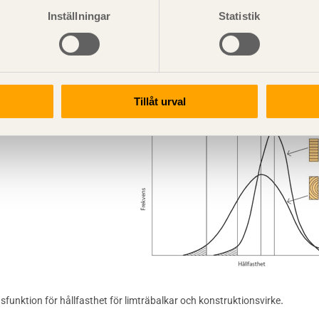
rna tillverkas vanligen av tunnare lameller och tvingas till de
Inställningar
Statistik
imträ i medeltal inte är mycket starkare än solida balkar av sam
a variabiliteten förklaras ofta med lamineringseffekter, det vill 
 och limma ihop dem i slumpmässig ordning, så fördelas område
ger en mindre tydlig effekt.
Tillåt urval
.
gsfunktion för hållfasthet för limträbalkar och konstruktionsvirke