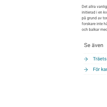
Det allra vanli
initierad i en 
på grund av to
forskare inte h
och balkar med
Se även
Träets
För ka