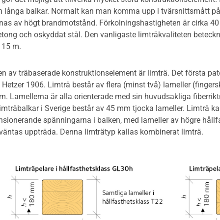
 långa balkar. Normalt kan man komma upp i tvärsnittsmått på
as av högt brandmotstånd. Förkolningshastigheten är cirka 40 m
etong och oskyddat stål. Den vanligaste limträkvaliteten beteckn
l 15 m.
n av träbaserade konstruktionselement är limträ. Det första pat
to Hetzer 1906. Limträ består av flera (minst två) lameller (fi
m. Lamellerna är alla orienterade med sin huvudsakliga fiberriktn
mträbalkar i Sverige består av 45 mm tjocka lameller. Limträ kan
sionerande spänningarna i balken, med lameller av högre hållfas
väntas uppträda. Denna limträtyp kallas kombinerat limträ.