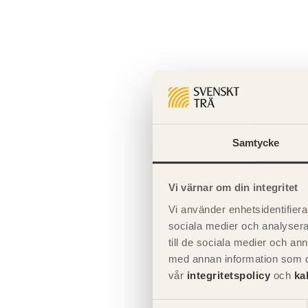
Samtycke
Vi värnar om din integritet
Vi använder enhetsidentifierar
sociala medier och analysera 
till de sociala medier och a
Bild 2. Tillverkn
med annan information som du 
vår
integritetspolicy
och
ka
Balkarna kan äv
Samtyckesval