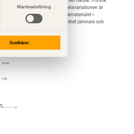
n önskade krökta formen innan limmet härdar. Försök
Marknadsföring
ma dimensioner, men att hållfasthetsvariationen är
säga genom att dela det solida trämaterialet i
n med virkesfel och låg hållfasthet jämnare och
Godkänn