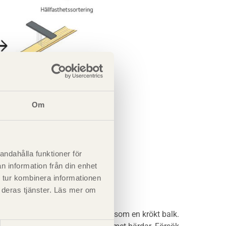
Om
andahålla funktioner för
n information från din enhet
 tur kombinera informationen
t deras tjänster. Läs mer om
ör att minimera nedböjning, eller som en krökt balk.