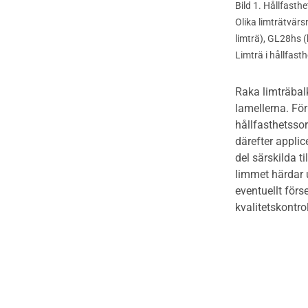
Bild 1. Hållfasthe
Olika limträtvär
Kontroll av utförande
limträ), GL28hs 
Limträ i hållfas
Raka limträbal
lamellerna. För
hållfasthetssor
därefter applic
del särskilda 
limmet härdar u
eventuellt för
kvalitetskontr