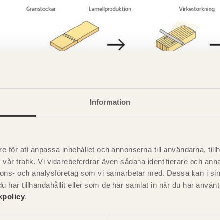
Information
e för att anpassa innehållet och annonserna till användarna, tillh
vår trafik. Vi vidarebefordrar även sådana identifierare och anna
nnons- och analysföretag som vi samarbetar med. Dessa kan i sin
.
ingsprocessen för raka limträbalkar
har tillhandahållit eller som de har samlat in när du har använ
kpolicy
.
en tillverkas som krökta balkar, antingen en liten överhöjning f