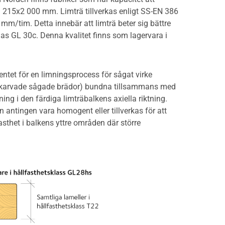
 215x2 000 mm. Limträ tillverkas enligt SS-EN 386
m/tim. Detta innebär att limträ beter sig bättre
as GL 30c. Denna kvalitet finns som lagervara i
entet för en limningsprocess för sågat virke
ngerskarvade sågade brädor) bundna tillsammans med
ing i den färdiga limträbalkens axiella riktning.
 antingen vara homogent eller tillverkas för att
thet i balkens yttre områden där större