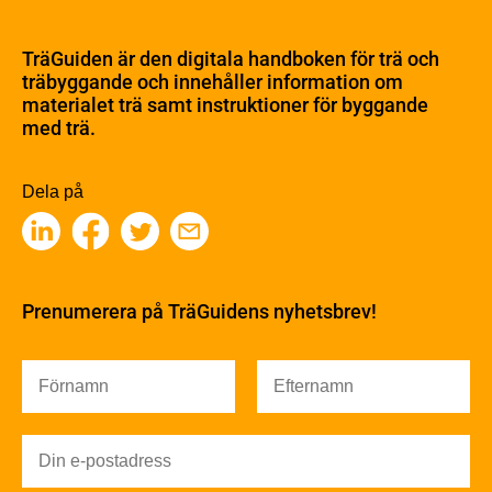
Om trä
Materialet trä
TräGuiden är den digitala handboken för trä och
Skogsbruk
träbyggande och innehåller information om
Barrträdets uppbyggnad
materialet trä samt instruktioner för byggande
med trä.
Träets egenskaper och kvalitet
Sågverksprocessen
Träbaserade produkter
Dela på
Kemisk behandling
Fakta om Limträ
Byggfysik
Fukt
Prenumerera på TräGuidens nyhetsbrev!
Värmeisolering och lufttäthet
Ljud
Brandsäkerhet
Brandsäkerhet
Byggnadsklasser och verksamhetsklasser
Brandförlopp i byggnader