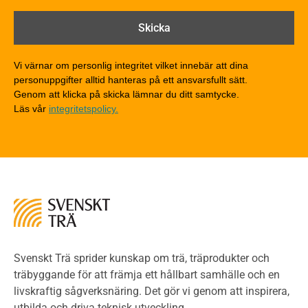
Brandtekniska funktionskrav
Brandklasser för material och konstruktioner
Träkonstruktioners brandmotstånd
Detaljlösningar
Vi värnar om personlig integritet vilket innebär att dina
Träytors brandegenskaper
personuppgifter alltid hanteras på ett ansvarsfullt sätt.
Tekniska byten med sprinkler
Genom att klicka på skicka lämnar du ditt samtycke.
Läs vår
integritetspolicy.
Riskvärdering i flervåningsbostadshus
Brandstandarder
Brandstatistik för flervåningsträhus
Kontroll av utförande
Miljö
Miljöeffekter
LCA
Miljöpolitik och miljömål
Miljödeklarationer och märkning
Svenskt Trä sprider kunskap om trä, träprodukter och
Termer och förkortningar
träbyggande för att främja ett hållbart samhälle och en
livskraftig sågverksnäring. Det gör vi genom att inspirera,
Planering
utbilda och driva teknisk utveckling.