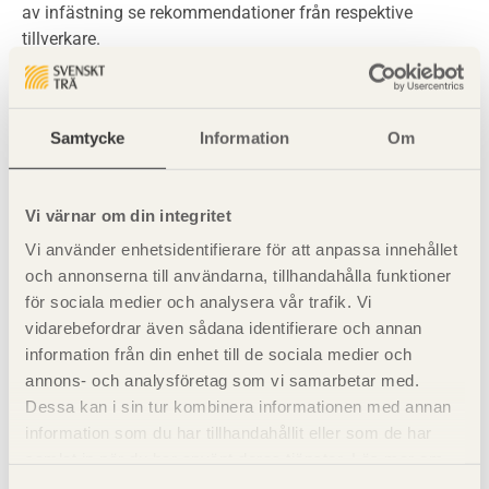
av infästning se rekommendationer från respektive
tillverkare.
Brandaspekter
Samtycke
Information
Om
Uppfyller Euroclass B-s1, d0 (tidigare svensk ytskiktsklass
I). Brandklassen gäller vid en tjocklek av minst 10 mm
Vi värnar om din integritet
och cementhalten minst 75 viktsprocent. Får användas i
fasader i byggnader med fler än två våningar utan
Vi använder enhetsidentifierare för att anpassa innehållet
särskilda åtgärder.
och annonserna till användarna, tillhandahålla funktioner
för sociala medier och analysera vår trafik. Vi
vidarebefordrar även sådana identifierare och annan
Formbarhet och materialmöten
information från din enhet till de sociala medier och
annons- och analysföretag som vi samarbetar med.
Skivorna är styva och ska inte böjas. Anpassning av
Dessa kan i sin tur kombinera informationen med annan
skivorna kan göras på plats med vanliga verktyg för
information som du har tillhandahållit eller som de har
träbearbetning utrustade med hårdmetallsskär.
samlat in när du har använt deras tjänster. Läs mer om
vår
integritetspolicy
och
kakpolicy
.