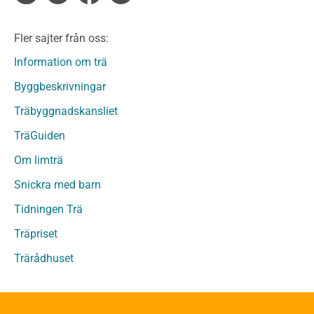
Limträ
Limträ Obehandlat
Fler sajter från oss:
Fanerträ
Fanerträ Obehandlat
Information om trä
Träpaneler och utvändigt beklädnadsvirke
Byggbeskrivningar
Träpanel och Utvändig beklädnad Behandlat
Träbyggnadskansliet
Träpanel och utvändig beklädnad Obehandlat
Trägolv
TräGuiden
Trägolv Behandlat
Om limträ
Trägolv Obehandlat
Snickra med barn
Sågat virke
Sågat virke Behandlat
Tidningen Trä
Sågat virke Obehandlat
Träpriset
Övriga träprodukter
Trärådhuset
Övrigt byggvirke
Trall
Underlagsspont