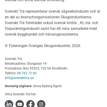
Planera ett träbygge
Klimatkalkylator hallar
Svenskt Trä representerar svensk sågverksindustri och är
Projektering av trähus - generellt
en del av branschorganisationen Skogsindustrierna.
Byggsystem
Svenskt Trä företräder också svensk limträ- , KL-trä- och
förpackningsindustri samt har ett nära samarbete med
Fasadsystem i skivmaterial
svensk bygghandel och trävarugrossisterna.
Bullerskärmar och andra utomhuskonstruktioner
Träbroar
© Föreningen Sveriges Skogsindustrier, 2026.
Byggnation och utförande
Planering
Svenskt Trä
Utförande
Besöksadress: Storgatan 19
Produkter
Postadress: Box 55525, 102 04 Stockholm
Telefon:
08-762 72 60
Konstruktionsvirke
info@svenskttra.se
Konstruktionsvirke Behandlat
Ansvarig utgivare:
Anna Ryberg Ågren
Konstruktionsvirke Obehandlat
Hitta Svenskt Trä här:
Konstruktionsvirke Fingerskarvat
Konstruktionsvirke Fingerskarvat Obehandlat