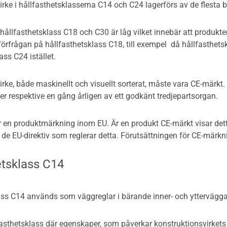
rke i hållfasthetsklasserna C14 och C24 lagerförs av de flesta 
hållfasthetsklass C18 och C30 är låg vilket innebär att produkter
förfrågan på hållfasthetsklass C18, till exempel då hållfasthetskl
ass C24 istället.
rke, både maskinellt och visuellt sorterat, måste vara CE-märkt. 
r respektive en gång årligen av ett godkänt tredjepartsorgan.
 en produktmärkning inom EU. Är en produkt CE-märkt visar detta 
 de EU-direktiv som reglerar detta. Förutsättningen för CE-märk
etsklass C14
ass C14 används som väggreglar i bärande inner- och ytterväggar
asthetsklass där egenskaper, som påverkar konstruktionsvirkets h