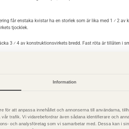
tering får enstaka kvistar ha en storlek som är lika med 1 ⁄ 2 av
rkets tjocklek.
äcka 3 ⁄ 4 av konstruktionsvirkets bredd. Fast röta är tillåten i 
irke i hållfasthetsklass C14 lagerförs av de flesta bygg- och tr
erat virke där även grova dimensioner lagerförs.
lfasthetsklass C14 Gran
Information
lfasthetsklass C14 Gran har något högre krav vad gäller kantkr
ass C14.
rok är 8 mm ⁄ 2 meter längd jämfört med 12 mm. Tillåten flatbö
e för att anpassa innehållet och annonserna till användarna, tillh
ten i strimmor och ränder.
vår trafik. Vi vidarebefordrar även sådana identifierare och anna
nnons- och analysföretag som vi samarbetar med. Dessa kan i sin