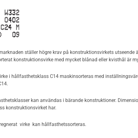
 marknaden ställer högre krav på konstruktionsvirkets utseende än
orterat konstruktionsvirke med mycket blånad eller kvisthål är m
irke i hållfasthetsklass C14 maskinsorteras med inställningsv
C14.
asthetsklasser kan användas i bärande konstruktioner. Dimension
ss konstruktionsvirket har.
egnerat virke kan hållfasthetssorteras.