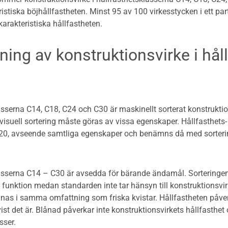
istiska böjhållfastheten. Minst 95 av 100 virkesstycken i ett par
karakteristiska hållfastheten.
ning av konstruktionsvirke i hå
asserna C14, C18, C24 och C30 är maskinellt sorterat konstrukti
isuell sortering måste göras av vissa egenskaper. Hållfasthets-
20, avseende samtliga egenskaper och benämns då med sorterin
asserna C14 – C30 är avsedda för bärande ändamål. Sorteringen a
 funktion medan standarden inte tar hänsyn till konstruktionsvi
nnas i samma omfattning som friska kvistar. Hållfastheten påver
vist det är. Blånad påverkar inte konstruktionsvirkets hållfasthet
sser.