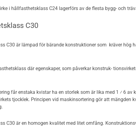
rke i hållfasthetsklass C24 lagerförs av de flesta bygg- och trä
etsklass C30
ass C30 är lämpad för bärande konstruktioner som kräver hög h
asthetsklass där egenskaper, som påverkar konstruk- tionsvirkets 
tering får enstaka kvistar ha en storlek som är lika med 1 ⁄ 6 av 
rkets tjocklek. Principen vid maskinsortering gör att mängden kvi
g.
ss C30 är en homogen kvalitet med litet omfång. Konstruktionsvi