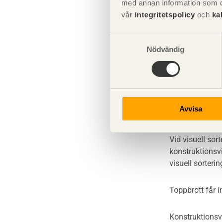
Hållfasth
med annan information som du 
vår
integritetspolicy
och
ka
Hållfasthetskla
Samtyckesval
använda grova 
Nödvändig
konstruktioner
C18 är en hållf
Avvisa
Deformation är 
Vid visuell sor
konstruktionsvi
visuell sorterin
Toppbrott får in
Konstruktionsvi