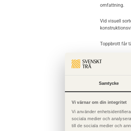
omfattning.
Vid visuell sor
konstruktionsvi
Toppbrott får t
Konstruktionsv
utom i impregn
VilmaRegel hål
Samtycke
VilmaRegel hål
hållfasthetskl
Vi värnar om din integritet
Tillåten kantk
Vi använder enhetsidentifierar
Blånad är tillå
sociala medier och analysera 
till de sociala medier och a