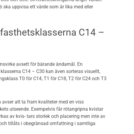
ti ska uppvisa ett värde som är lika med eller
llfasthetsklasserna C14 –
onsvirke avsett för bärande ändamål. En
 klasserna C14 – C30 kan även sorteras visuellt,
gsklass T0 för C14, T1 för C18, T2 för C24 och T3
vser att ta fram kvaliteter med en viss
rkets utseende. Exempelvis får rötangripna kvistar
kas av kvis- tars storlek och placering men inte av
 och tillåts i obegränsad omfattning i samtliga