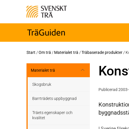
Start
/
Om trä
/
Materialet trä
/
Träbaserade produkter
/
K
Kons
Materialet trä
Skogsbruk
Publicerad 2003
Barrträdets uppbyggnad
Konstruktio
byggnadsstä
Träets egenskaper och
kvalitet
I Sverige före