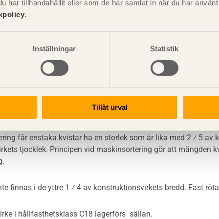
etsklass C18
har tillhandahållit eller som de har samlat in när du har använ
kpolicy
.
ss C18 kan användas för bärande konstruktioner som inte kräver h
dimensioner alternativt korta längder. Hållfasthetsklassen ka
Inställningar
Statistik
 om kraven på deformation inte är höga.
asthetsklass där egenskaper, som påverkar konstruk- tionsvirkets
Tillåt urval
tillåten i betydligt större omfattning än i hållfasthets- klasser
tering får enstaka kvistar ha en storlek som är lika med 2 ⁄ 5 av 
rkets tjocklek. Principen vid maskinsortering gör att mängden kvi
g.
te finnas i de yttre 1 ⁄ 4 av konstruktionsvirkets bredd. Fast röta 
rke i hållfasthetsklass C18 lagerförs sällan.