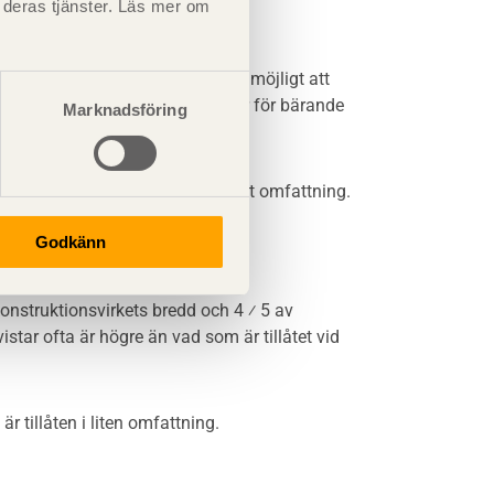
t deras tjänster. Läs mer om
ög hållfasthet eller där det är möjligt att
n också användas som väggreglar för bärande
Marknadsföring
 hållfasthet, är tillåtna i moderat omfattning.
Godkänn
na C24, C30 och C35.
konstruktionsvirkets bredd och 4 ⁄ 5 av
star ofta är högre än vad som är tillåtet vid
är tillåten i liten omfattning.