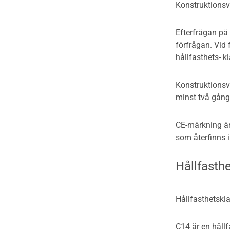
Konstruktionsvi
Kontroll av utförande
Efterfrågan på 
förfrågan. Vid 
hållfasthets- kl
Konstruktionsvi
minst två gånge
CE-märkning är
som återfinns i
Hållfasth
Hållfasthetskl
C14 är en hållf