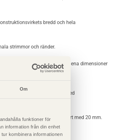
 konstruktionsvirkets bredd och hela
smala strimmor och ränder.
ävaruhandlare men ofta endast i klena dimensioner
Om
ok, flatböj och blånad jämfört med
j är 15 mm ⁄ 2 meter längd jämfört med 20 mm.
andahålla funktioner för
n information från din enhet
 tur kombinera informationen