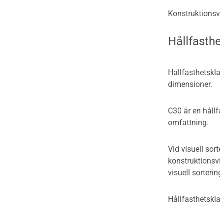
Konstruktionsvi
Hållfasth
Hållfasthetskl
dimensioner.
C30 är en hållf
omfattning.
Vid visuell sor
konstruktionsvi
visuell sorterin
Hållfasthetskla