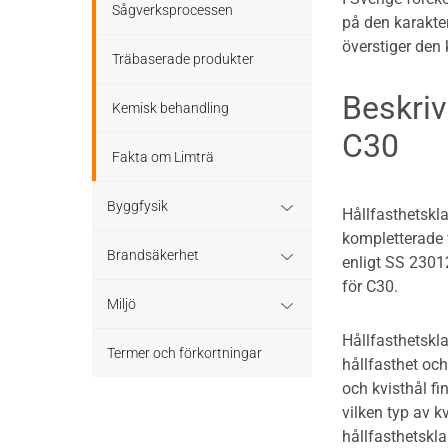
Sågverksprocessen
på den karakter
överstiger den 
Träbaserade produkter
Beskriv
Kemisk behandling
C30
Fakta om Limträ
Byggfysik
Hållfasthetskl
kompletterade v
Fukt
Brandsäkerhet
enligt SS 2301
för C30.
Värmeisolering och lufttäthet
Byggnadsklasser och
Miljö
verksamhetsklasser
Hållfasthetskl
Ljud
Miljöeffekter
Termer och förkortningar
hållfasthet och
Brandförlopp i byggnader
och kvisthål fi
LCA
vilken typ av k
Brandtekniska funktionskrav
hållfasthetskla