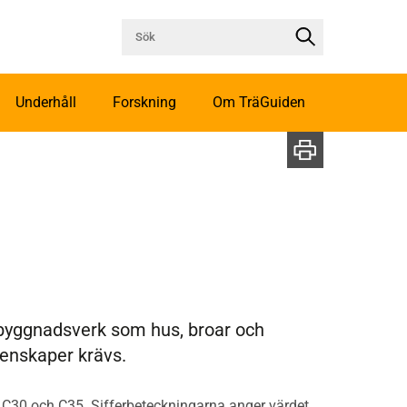
Underhåll
Forskning
Om TräGuiden
a byggnadsverk som hus, broar och
genskaper krävs.
, C30 och C35. Sifferbeteckningarna anger värdet