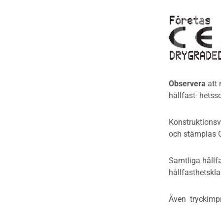
Miljöpolitik och miljömål
Brandklasser för material och
konstruktioner
Miljödeklarationer och
märkning
Träkonstruktioners
brandmotstånd
Detaljlösningar
Observera
att
hållfast- hetss
Träytors brandegenskaper
Konstruktionsv
Tekniska byten med sprinkler
och stämplas 
Riskvärdering i
flervåningsbostadshus
Samtliga hållf
hållfasthetskla
Brandstandarder
Även tryckimpr
Brandstatistik för
flervåningsträhus