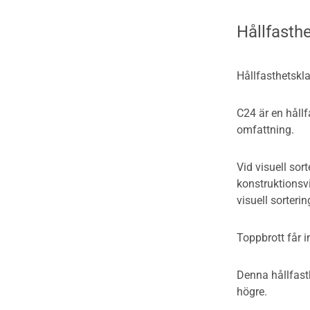
Hållfasth
Hållfasthetskla
C24 är en hållf
omfattning.
Vid visuell sor
konstruktionsvi
visuell sorterin
Toppbrott får i
Denna hållfasth
högre.