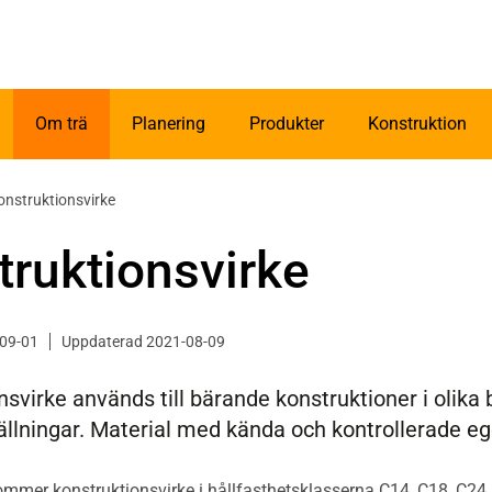
Om trä
Planering
Produkter
Konstruktion
onstruktionsvirke
truktionsvirke
-09-01
Uppdaterad 2021-08-09
nsvirke används till bärande konstruktioner i olik
llningar. Material med kända och kontrollerade e
kommer konstruktionsvirke i hållfasthetsklasserna C14, C18, C24