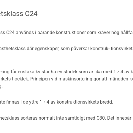
etsklass C24
ss C24 används i bärande konstruktioner som kräver hög hållfast
asthetsklass där egenskaper, som påverkar konstruk- tionsvirkets 
tering får enstaka kvistar ha en storlek som är lika med 1 ⁄ 4 av 
rkets tjocklek. Principen vid maskinsortering gör att mängden kvi
g.
nte finnas i de yttre 1 ⁄ 4 av konstruktionsvirkets bredd.
etsklass sorteras normalt inte samtidigt med C30. Det innebär a