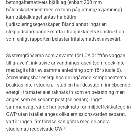
betongalternativets bjälklag (enbart 200 mm
håldäckselement med en tunn pågjutning/avjämning)
kan träbjälklaget antas ha bättre
ljudisoleringsegenskaper. Bland annat ingår en
stegljudsdämpande matta i träbjälklagets konstruktion
som enligt rapporten belastar träalternativet avsevärt.
Systemgränserna som använts för LCA är ”från vaggan
till graven”, inklusive användningsfasen (som dock inte
medtagits här av samma anledning som för studie 6).
Återvinningsbar energi hos de ingående komponenterna
beaktas inte i studien. I studien har dessutom inneboende
energi i trämaterialet räknats in som en belastning men
anges som en separat post (se nedan). Inget
sammanvägt värde har beräknats för miljöeffektkategorin
GWP utan istället anges olika emissionsvärden separat,
varför ingen jämförelse kan göras med de andra
studiernas redovisade GWP.