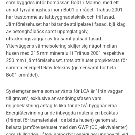
som byggdes inför bomässan Bo01 i Malmö, med ett
annat fyrvåningshus inom Bo01-området. Trähus 2001
har trästomme av lättbyggnadsteknik och träfasad.
Jämförelsehuset har bärande stålpelare i fasad, bjälklag
av betonghåldäck samt uppreglat golv,
utfackningsväggar av trä samt putsad fasad.
Ytterväggens värmeisolering skiljer sig något mellan
husen med 215 mm mineralull i Trähus 2001 respektive
250 mm i jämförelsehuset, trots att huset projekterats för
samma energieffektivitetskrav (gemensamt för hela
Bo01-området).
Systemgränserna som använts för LCA är ”från vaggan
till graven”, exklusive användningsfasen vars
miljöbelastning antagits lika för de två byggnaderna.
Energiåtervinning ur de inbyggda materialen beaktas
(främst för trämaterialet i de båda husen) genom att
belasta jämförelsehuset med den GWP (CO
-ekvivalenter)
2
som skillnaden i återvinningsbar energi ger upphov till vid