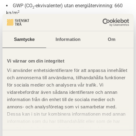
GWP (CO
-ekvivalenter) utan energiåtervinning: 660
2
2
kg/m
GWP (CO
-ekvivalenter) med energiåtervinning: 580
2
2
kg/m
Samtycke
Information
Om
LCA-resultaten för murat alternativ
Vi värnar om din integritet
2
Energiåtgång, från vaggan till grinden: 1090 MJ/m
Vi använder enhetsidentifierare för att anpassa innehållet
och annonserna till användarna, tillhandahålla funktioner
GWP (CO
-ekvivalenter) utan energiåtervinning: 840
2
för sociala medier och analysera vår trafik. Vi
2
kg/m
vidarebefordrar även sådana identifierare och annan
GWP (CO
-ekvivalenter) med energiåtervinning: 800
2
information från din enhet till de sociala medier och
2
kg/m
annons- och analysföretag som vi samarbetar med.
Dessa kan i sin tur kombinera informationen med annan
information som du har tillhandahållit eller som de har
Studie 6: Fyrvåningshus i trä och tänkt
samlat in när du har använt deras tjänster. Läs mer om
alternativ med betongstomme –
vår
integritetspolicy
och
kakpolicy
.