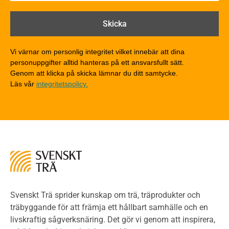
Brandtekniska funktionskrav
Brandklasser för material och konstruktioner
Träkonstruktioners brandmotstånd
Detaljlösningar
Vi värnar om personlig integritet vilket innebär att dina
Träytors brandegenskaper
personuppgifter alltid hanteras på ett ansvarsfullt sätt.
Tekniska byten med sprinkler
Genom att klicka på skicka lämnar du ditt samtycke.
Läs vår
integritetspolicy.
Riskvärdering i flervåningsbostadshus
Brandstandarder
Brandstatistik för flervåningsträhus
Kontroll av utförande
Miljö
Miljöeffekter
LCA
Miljöpolitik och miljömål
Miljödeklarationer och märkning
Svenskt Trä sprider kunskap om trä, träprodukter och
Termer och förkortningar
träbyggande för att främja ett hållbart samhälle och en
livskraftig sågverksnäring. Det gör vi genom att inspirera,
Planering