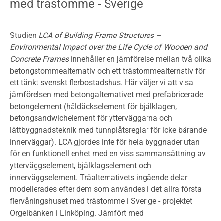
med trästomme - Sverige
Studien
LCA of Building Frame Structures –
Environmental Impact over the Life Cycle of Wooden and
Concrete Frames
innehåller en jämförelse mellan två olika
betongstommealternativ och ett trästommealternativ för
ett tänkt svenskt flerbostadshus. Här väljer vi att visa
jämförelsen med betongalternativet med prefabricerade
betongelement (håldäckselement för bjälklagen,
betongsandwichelement för ytterväggarna och
lättbyggnadsteknik med tunnplåtsreglar för icke bärande
innerväggar). LCA gjordes inte för hela byggnader utan
för en funktionell enhet med en viss sammansättning av
ytterväggselement, bjälklagselement och
innerväggselement. Träalternativets ingående delar
modellerades efter dem som användes i det allra första
flervåningshuset med trästomme i Sverige - projektet
Orgelbänken i Linköping. Jämfört med