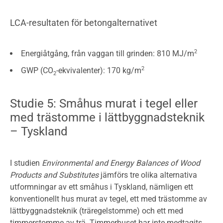
LCA-resultaten för betongalternativet
2
Energiåtgång, från vaggan till grinden: 810 MJ/m
2
GWP (CO
-ekvivalenter): 170 kg/m
2
Studie 5: Småhus murat i tegel eller
med trästomme i lättbyggnadsteknik
– Tyskland
I studien
Environmental and Energy Balances of Wood
Products and Substitutes
jämförs tre olika alternativa
utformningar av ett småhus i Tyskland, nämligen ett
konventionellt hus murat av tegel, ett med trästomme av
lättbyggnadsteknik (träregelstomme) och ett med
timmerstomme av trä. Timmerhuset har inte medtagits