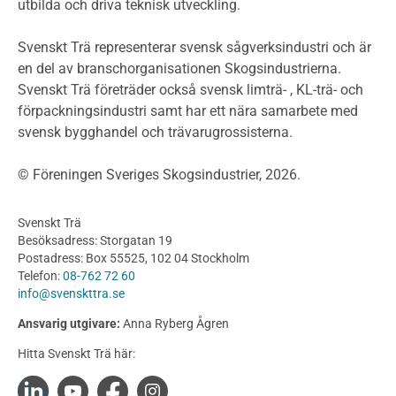
utbilda och driva teknisk utveckling.
Planera ett träbygge
Klimatkalkylator hallar
Svenskt Trä representerar svensk sågverksindustri och är
Projektering av trähus - generellt
en del av branschorganisationen Skogsindustrierna.
Byggsystem
Svenskt Trä företräder också svensk limträ- , KL-trä- och
förpackningsindustri samt har ett nära samarbete med
Fasadsystem i skivmaterial
svensk bygghandel och trävarugrossisterna.
Bullerskärmar och andra utomhuskonstruktioner
Träbroar
© Föreningen Sveriges Skogsindustrier, 2026.
Byggnation och utförande
Planering
Svenskt Trä
Utförande
Besöksadress: Storgatan 19
Produkter
Postadress: Box 55525, 102 04 Stockholm
Telefon:
08-762 72 60
Konstruktionsvirke
info@svenskttra.se
Konstruktionsvirke Behandlat
Ansvarig utgivare:
Anna Ryberg Ågren
Konstruktionsvirke Obehandlat
Hitta Svenskt Trä här:
Konstruktionsvirke Fingerskarvat
Konstruktionsvirke Fingerskarvat Obehandlat