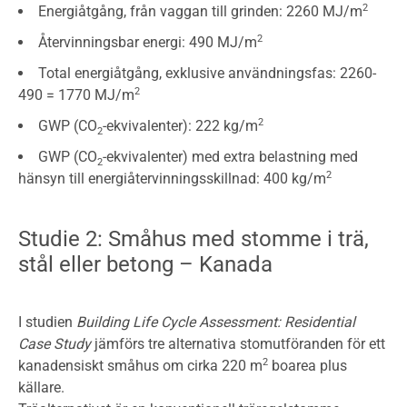
2
Energiåtgång, från vaggan till grinden: 2260 MJ/m
2
Återvinningsbar energi: 490 MJ/m
Total energiåtgång, exklusive användningsfas: 2260-
2
490 = 1770 MJ/m
2
GWP (CO
-ekvivalenter): 222 kg/m
2
GWP (CO
-ekvivalenter) med extra belastning med
2
2
hänsyn till energiåtervinningsskillnad: 400 kg/m
Studie 2: Småhus med stomme i trä,
stål eller betong – Kanada
I studien
Building Life Cycle Assessment: Residential
Case Study
jämförs tre alternativa stomutföranden för ett
2
kanadensiskt småhus om cirka 220 m
boarea plus
källare.