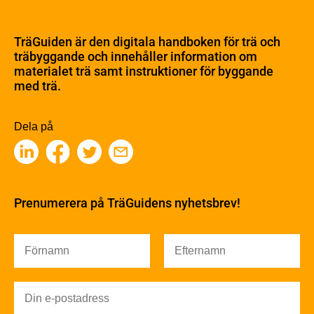
Om trä
Materialet trä
TräGuiden är den digitala handboken för trä och
Skogsbruk
träbyggande och innehåller information om
Barrträdets uppbyggnad
materialet trä samt instruktioner för byggande
med trä.
Träets egenskaper och kvalitet
Sågverksprocessen
Träbaserade produkter
Dela på
Kemisk behandling
Fakta om Limträ
Byggfysik
Fukt
Prenumerera på TräGuidens nyhetsbrev!
Värmeisolering och lufttäthet
Ljud
Brandsäkerhet
Brandsäkerhet
Byggnadsklasser och verksamhetsklasser
Brandförlopp i byggnader