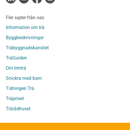
Limträ
Limträ Obehandlat
Fler sajter från oss:
Fanerträ
Fanerträ Obehandlat
Information om trä
Träpaneler och utvändigt beklädnadsvirke
Byggbeskrivningar
Träpanel och Utvändig beklädnad Behandlat
Träbyggnadskansliet
Träpanel och utvändig beklädnad Obehandlat
Trägolv
TräGuiden
Trägolv Behandlat
Om limträ
Trägolv Obehandlat
Snickra med barn
Sågat virke
Sågat virke Behandlat
Tidningen Trä
Sågat virke Obehandlat
Träpriset
Övriga träprodukter
Trärådhuset
Övrigt byggvirke
Trall
Underlagsspont