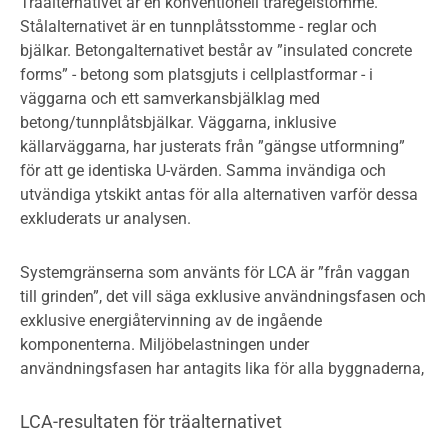
Träalternativet är en konventionell träregelstomme.
Stålalternativet är en tunnplåtsstomme - reglar och
bjälkar. Betongalternativet består av ”insulated concrete
forms” - betong som platsgjuts i cellplastformar - i
väggarna och ett samverkansbjälklag med
betong/tunnplåtsbjälkar. Väggarna, inklusive
källarväggarna, har justerats från ”gängse utformning”
för att ge identiska U-värden. Samma invändiga och
utvändiga ytskikt antas för alla alternativen varför dessa
exkluderats ur analysen.
Systemgränserna som använts för LCA är ”från vaggan
till grinden”, det vill säga exklusive användningsfasen och
exklusive energiåtervinning av de ingående
komponenterna. Miljöbelastningen under
användningsfasen har antagits lika för alla byggnaderna,
LCA-resultaten för träalternativet