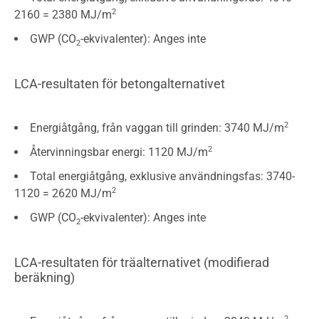
2
2160 = 2380 MJ/m
GWP (CO
-ekvivalenter): Anges inte
2
LCA-resultaten för betongalternativet
2
Energiåtgång, från vaggan till grinden: 3740 MJ/m
2
Återvinningsbar energi: 1120 MJ/m
Total energiåtgång, exklusive användningsfas: 3740-
2
1120 = 2620 MJ/m
GWP (CO
-ekvivalenter): Anges inte
2
LCA-resultaten för träalternativet (modifierad
beräkning)
2