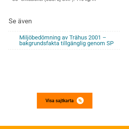
Se även
Miljöbedömning av Trähus 2001 –
bakgrundsfakta tillgänglig genom SP
Visa sajtkarta