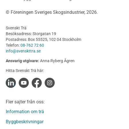
Träbroar
© Föreningen Sveriges Skogsindustrier, 2026.
Byggnation och utförande
Planering
Svenskt Trä
Utförande
Besöksadress: Storgatan 19
Produkter
Postadress: Box 55525, 102 04 Stockholm
Telefon:
08-762 72 60
Konstruktionsvirke
info@svenskttra.se
Konstruktionsvirke Behandlat
Ansvarig utgivare:
Anna Ryberg Ågren
Konstruktionsvirke Obehandlat
Hitta Svenskt Trä här:
Konstruktionsvirke Fingerskarvat
Konstruktionsvirke Fingerskarvat Obehandlat
Limträ
Limträ Obehandlat
Fler sajter från oss:
Fanerträ
Fanerträ Obehandlat
Information om trä
Träpaneler och utvändigt beklädnadsvirke
Byggbeskrivningar
Träpanel och Utvändig beklädnad Behandlat