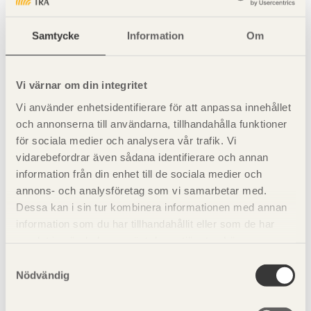
Karakterisering är här en synonym för beräkningen av
storleken på kategoriindikatorerna. Alla parametrar i de
olika påverkanskategorierna ska multipliceras med en så
Samtycke
Information
Om
kallad ekvivalensfaktor. På detta sätt kan alla
miljöpåverkanskategorier presenteras med en
endimensionell numerisk indikator.
Vi värnar om din integritet
Vi använder enhetsidentifierare för att anpassa innehållet
För miljöpåverkanskategorin växthuseffekt har man till
och annonserna till användarna, tillhandahålla funktioner
exempel CO
som kategoriindikator. Detta betyder att
för sociala medier och analysera vår trafik. Vi
2
varje kg CO
bidrar med 1 kg CO
-ekvivalenter till denna
vidarebefordrar även sådana identifierare och annan
2
2
påverkanskategori. Metan påverkar också denna kategori
information från din enhet till de sociala medier och
men har karakteriseringsfaktorn 24,5. Detta betyder att
annons- och analysföretag som vi samarbetar med.
varje kg metan bidrar med 24,5 kg CO
-ekvivalenter till
Dessa kan i sin tur kombinera informationen med annan
2
denna miljöpåverkanskategori.
information som du har tillhandahållit eller som de har
samlat in när du har använt deras tjänster. Läs mer om
vår
integritetspolicy
och
kakpolicy
.
Samtyckesval
Se även
Nödvändig
LCA-metodik