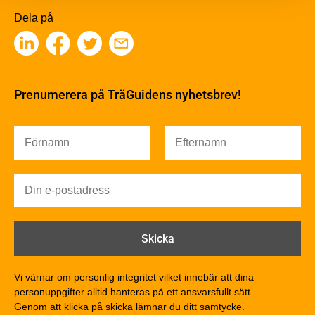
Träbaserade produkter
Dela på
Kemisk behandling
Fakta om Limträ
Byggfysik
Fukt
Prenumerera på TräGuidens nyhetsbrev!
Värmeisolering och lufttäthet
Ljud
Brandsäkerhet
Brandsäkerhet
Byggnadsklasser och verksamhetsklasser
Brandförlopp i byggnader
Brandtekniska funktionskrav
Brandklasser för material och konstruktioner
Träkonstruktioners brandmotstånd
Detaljlösningar
Vi värnar om personlig integritet vilket innebär att dina
Träytors brandegenskaper
personuppgifter alltid hanteras på ett ansvarsfullt sätt.
Tekniska byten med sprinkler
Genom att klicka på skicka lämnar du ditt samtycke.