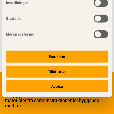
Inställningar
Statistik
Marknadsföring
Visa sajtkarta
Godkänn
Tillåt urval
Om trä
Materialet trä
Avvisa
TräGuiden är den digitala handboken för trä och
Skogsbruk
träbyggande och innehåller information om
Barrträdets uppbyggnad
materialet trä samt instruktioner för byggande
med trä.
Träets egenskaper och kvalitet
Sågverksprocessen