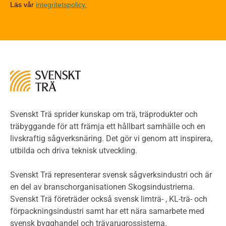
Läs vår
integritetspolicy.
Riskvärdering i flervåningsbostadshus
Brandstandarder
Brandstatistik för flervåningsträhus
Kontroll av utförande
Miljö
Miljöeffekter
LCA
Miljöpolitik och miljömål
Miljödeklarationer och märkning
Svenskt Trä sprider kunskap om trä, träprodukter och
Termer och förkortningar
träbyggande för att främja ett hållbart samhälle och en
livskraftig sågverksnäring. Det gör vi genom att inspirera,
Planering
utbilda och driva teknisk utveckling.
Planera ett träbygge
Klimatkalkylator hallar
Svenskt Trä representerar svensk sågverksindustri och är
Projektering av trähus - generellt
en del av branschorganisationen Skogsindustrierna.
Byggsystem
Svenskt Trä företräder också svensk limträ- , KL-trä- och
förpackningsindustri samt har ett nära samarbete med
Fasadsystem i skivmaterial
svensk bygghandel och trävarugrossisterna.
Bullerskärmar och andra utomhuskonstruktioner