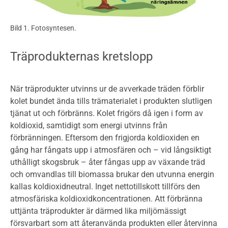
Bild 1. Fotosyntesen.
Träprodukternas kretslopp
När träprodukter utvinns ur de avverkade träden förblir
kolet bundet ända tills trämaterialet i produkten slutligen
tjänat ut och förbränns. Kolet frigörs då igen i form av
koldioxid, samtidigt som energi utvinns från
förbränningen. Eftersom den frigjorda koldioxiden en
gång har fångats upp i atmosfären och – vid långsiktigt
uthålligt skogsbruk – åter fångas upp av växande träd
och omvandlas till biomassa brukar den utvunna energin
kallas koldioxidneutral. Inget nettotillskott tillförs den
atmosfäriska koldioxidkoncentrationen. Att förbränna
uttjänta träprodukter är därmed lika miljömässigt
försvarbart som att återanvända produkten eller återvinna