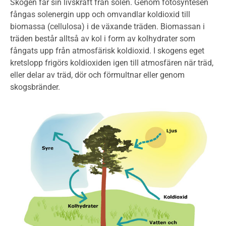
Skogen får sin livskraft från solen. Genom fotosyntesen
fångas solenergin upp och omvandlar koldioxid till
biomassa (cellulosa) i de växande träden. Biomassan i
träden består alltså av kol i form av kolhydrater som
fångats upp från atmosfärisk koldioxid. I skogens eget
kretslopp frigörs koldioxiden igen till atmosfären när träd,
eller delar av träd, dör och förmultnar eller genom
skogsbränder.