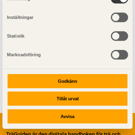
Inställningar
Bild 2. Träprodukters kretslopp.
Statistik
Marknadsföring
Godkänn
Visa sajtkarta
Tillåt urval
Avvisa
Om trä
Materialet trä
TräGuiden är den digitala handboken för trä och