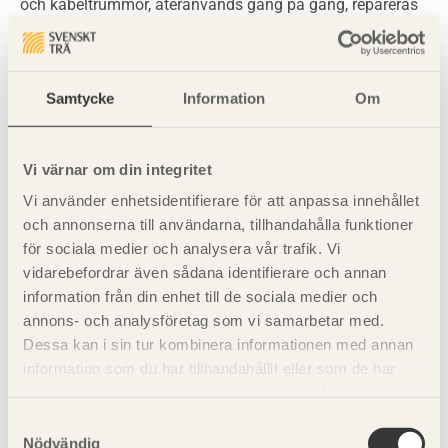
och kabeltrummor, återanvänds gång på gång, repareras
vid behov och återanvänds tills de är uttjänta. Uttjänta
träprodukter kan också flisas sönder eller sönderdelas på
annat sätt och återvinnas som råvara exempelvis till
Samtycke
Information
Om
spånskivor eller papper.
Vi värnar om din integritet
Vi använder enhetsidentifierare för att anpassa innehållet
och annonserna till användarna, tillhandahålla funktioner
för sociala medier och analysera vår trafik. Vi
vidarebefordrar även sådana identifierare och annan
information från din enhet till de sociala medier och
annons- och analysföretag som vi samarbetar med.
Dessa kan i sin tur kombinera informationen med annan
information som du har tillhandahållit eller som de har
samlat in när du har använt deras tjänster. Läs mer om
vår
integritetspolicy
och
kakpolicy
.
Samtyckesval
Nödvändig