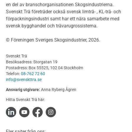
Projektering av trähus - generellt
en del av branschorganisationen Skogsindustrierna.
Byggsystem
Svenskt Trä företräder också svensk limträ- , KL-trä- och
förpackningsindustri samt har ett nära samarbete med
Fasadsystem i skivmaterial
svensk bygghandel och trävarugrossisterna.
Bullerskärmar och andra utomhuskonstruktioner
Träbroar
© Föreningen Sveriges Skogsindustrier, 2026.
Byggnation och utförande
Planering
Svenskt Trä
Utförande
Besöksadress: Storgatan 19
Produkter
Postadress: Box 55525, 102 04 Stockholm
Telefon:
08-762 72 60
Konstruktionsvirke
info@svenskttra.se
Konstruktionsvirke Behandlat
Ansvarig utgivare:
Anna Ryberg Ågren
Konstruktionsvirke Obehandlat
Hitta Svenskt Trä här:
Konstruktionsvirke Fingerskarvat
Konstruktionsvirke Fingerskarvat Obehandlat
Limträ
Limträ Obehandlat
Fler sajter från oss: