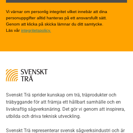
Träkonstruktioners brandmotstånd
Detaljlösningar
Vi värnar om personlig integritet vilket innebär att dina
Träytors brandegenskaper
personuppgifter alltid hanteras på ett ansvarsfullt sätt.
Tekniska byten med sprinkler
Genom att klicka på skicka lämnar du ditt samtycke.
Läs vår
integritetspolicy.
Riskvärdering i flervåningsbostadshus
Brandstandarder
Brandstatistik för flervåningsträhus
Kontroll av utförande
Miljö
Miljöeffekter
LCA
Miljöpolitik och miljömål
Miljödeklarationer och märkning
Svenskt Trä sprider kunskap om trä, träprodukter och
Termer och förkortningar
träbyggande för att främja ett hållbart samhälle och en
livskraftig sågverksnäring. Det gör vi genom att inspirera,
Planering
utbilda och driva teknisk utveckling.
Planera ett träbygge
Klimatkalkylator hallar
Svenskt Trä representerar svensk sågverksindustri och är