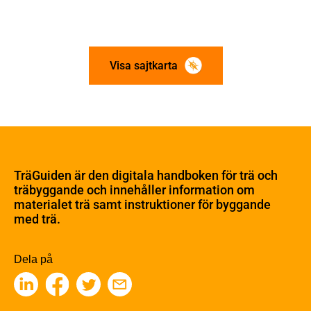
Visa sajtkarta
Om trä
Materialet trä
TräGuiden är den digitala handboken för trä och
Skogsbruk
träbyggande och innehåller information om
Barrträdets uppbyggnad
materialet trä samt instruktioner för byggande
med trä.
Träets egenskaper och kvalitet
Sågverksprocessen
Träbaserade produkter
Dela på
Kemisk behandling
Fakta om Limträ
Byggfysik