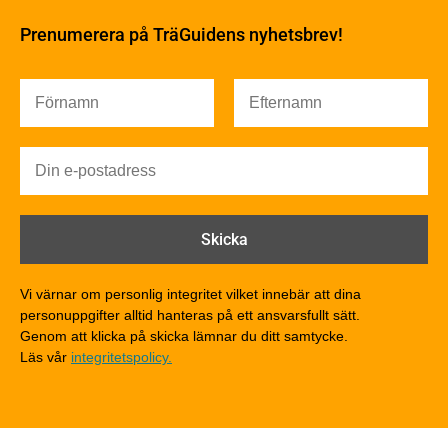
Fukt
Prenumerera på TräGuidens nyhetsbrev!
Värmeisolering och lufttäthet
Ljud
Brandsäkerhet
Brandsäkerhet
Byggnadsklasser och verksamhetsklasser
Brandförlopp i byggnader
Brandtekniska funktionskrav
Brandklasser för material och konstruktioner
Träkonstruktioners brandmotstånd
Detaljlösningar
Vi värnar om personlig integritet vilket innebär att dina
Träytors brandegenskaper
personuppgifter alltid hanteras på ett ansvarsfullt sätt.
Tekniska byten med sprinkler
Genom att klicka på skicka lämnar du ditt samtycke.
Läs vår
integritetspolicy.
Riskvärdering i flervåningsbostadshus
Brandstandarder
Brandstatistik för flervåningsträhus
Kontroll av utförande