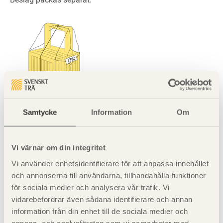
Samtycke
Information
Om
.
Bild 2. Objektsförpackning av fönster
Dörrar
Vi värnar om din integritet
Vi använder enhetsidentifierare för att anpassa innehållet
och annonserna till användarna, tillhandahålla funktioner
Innerdörrar levereras oftast på specialpallar med krymp-
för sociala medier och analysera vår trafik. Vi
eller sträckfilm som emballage till en höjd av cirka 2,0-2,5
vidarebefordrar även sådana identifierare och annan
m. Dörrarna kan oftast levereras förpackade på följande
information från din enhet till de sociala medier och
alternativa sätt:
annons- och analysföretag som vi samarbetar med.