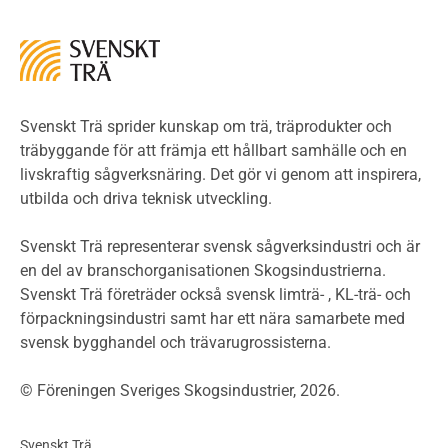
Miljö
Miljöeffekter
LCA
Miljöpolitik och miljömål
Miljödeklarationer och märkning
Svenskt Trä sprider kunskap om trä, träprodukter och
Termer och förkortningar
träbyggande för att främja ett hållbart samhälle och en
livskraftig sågverksnäring. Det gör vi genom att inspirera,
Planering
utbilda och driva teknisk utveckling.
Planera ett träbygge
Klimatkalkylator hallar
Svenskt Trä representerar svensk sågverksindustri och är
Projektering av trähus - generellt
en del av branschorganisationen Skogsindustrierna.
Byggsystem
Svenskt Trä företräder också svensk limträ- , KL-trä- och
förpackningsindustri samt har ett nära samarbete med
Fasadsystem i skivmaterial
svensk bygghandel och trävarugrossisterna.
Bullerskärmar och andra utomhuskonstruktioner
Träbroar
© Föreningen Sveriges Skogsindustrier, 2026.
Byggnation och utförande
Planering
Svenskt Trä