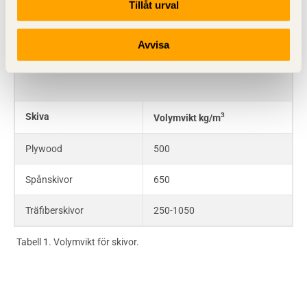
Tillåt urval
med pallgaffel.
Avvisa
Volymvikt för skivor
Skiva
3
Volymvikt kg/m
Plywood
500
Spånskivor
650
Träfiberskivor
250-1050
Tabell 1. Volymvikt för skivor.