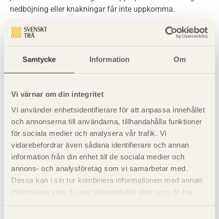
nedböjning eller knakningar får inte uppkomma.
Till ställningsvirke används virke som ska uppfylla kraven
för konstruktionsvirke. Begagnat virke får användas.
Samtycke
Information
Om
Ställningsplank bör färgmärkas och bör inte användas för
annat ändamål.
Vi värnar om din integritet
Vi använder enhetsidentifierare för att anpassa innehållet
Plank används även som landgångar för olika arbeten.
och annonserna till användarna, tillhandahålla funktioner
för sociala medier och analysera vår trafik. Vi
Bockar av trä används sällan för arbeten över 1,5 meters
vidarebefordrar även sådana identifierare och annan
höjd. Bockar används främst inomhus för till exempel
information från din enhet till de sociala medier och
arbeten i tak. De spikas ihop och utförs efter lokal
annons- och analysföretag som vi samarbetar med.
tradition.
Dessa kan i sin tur kombinera informationen med annan
information som du har tillhandahållit eller som de har
Stegar av trä bör inte vara längre än 5 m. Arbete bör inte
samlat in när du har använt deras tjänster. Läs mer om
utföras från stege. Stegars kvalitet bör kontrolleras
vår
integritetspolicy
och
kakpolicy
.
Samtyckesval