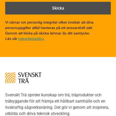
Brandklasser för material och konstruktioner
Träkonstruktioners brandmotstånd
Detaljlösningar
Vi värnar om personlig integritet vilket innebär att dina
Träytors brandegenskaper
personuppgifter alltid hanteras på ett ansvarsfullt sätt.
Tekniska byten med sprinkler
Genom att klicka på skicka lämnar du ditt samtycke.
Läs vår
integritetspolicy.
Riskvärdering i flervåningsbostadshus
Brandstandarder
Brandstatistik för flervåningsträhus
Kontroll av utförande
Miljö
Miljöeffekter
LCA
Miljöpolitik och miljömål
Miljödeklarationer och märkning
Svenskt Trä sprider kunskap om trä, träprodukter och
Termer och förkortningar
träbyggande för att främja ett hållbart samhälle och en
livskraftig sågverksnäring. Det gör vi genom att inspirera,
Planering
utbilda och driva teknisk utveckling.