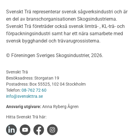
Planera ett träbygge
Klimatkalkylator hallar
Svenskt Trä representerar svensk sågverksindustri och är
Projektering av trähus - generellt
en del av branschorganisationen Skogsindustrierna.
Byggsystem
Svenskt Trä företräder också svensk limträ- , KL-trä- och
förpackningsindustri samt har ett nära samarbete med
Fasadsystem i skivmaterial
svensk bygghandel och trävarugrossisterna.
Bullerskärmar och andra utomhuskonstruktioner
Träbroar
© Föreningen Sveriges Skogsindustrier, 2026.
Byggnation och utförande
Planering
Svenskt Trä
Utförande
Besöksadress: Storgatan 19
Produkter
Postadress: Box 55525, 102 04 Stockholm
Telefon:
08-762 72 60
Konstruktionsvirke
info@svenskttra.se
Konstruktionsvirke Behandlat
Ansvarig utgivare:
Anna Ryberg Ågren
Konstruktionsvirke Obehandlat
Hitta Svenskt Trä här:
Konstruktionsvirke Fingerskarvat
Konstruktionsvirke Fingerskarvat Obehandlat
Limträ