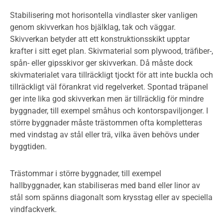
Stabilisering mot horisontella vindlaster sker vanligen
genom skivverkan hos bjälklag, tak och väggar.
Skivverkan betyder att ett konstruktionsskikt upptar
krafter i sitt eget plan. Skivmaterial som plywood, träfiber-,
spån- eller gipsskivor ger skivverkan. Då måste dock
skivmaterialet vara tillräckligt tjockt för att inte buckla och
tillräckligt väl förankrat vid regelverket. Spontad träpanel
ger inte lika god skivverkan men är tillräcklig för mindre
byggnader, till exempel småhus och kontorspaviljonger. I
större byggnader måste trästommen ofta kompletteras
med vindstag av stål eller trä, vilka även behövs under
byggtiden.
Trästommar i större byggnader, till exempel
hallbyggnader, kan stabiliseras med band eller linor av
stål som spänns diagonalt som krysstag eller av speciella
vindfackverk.