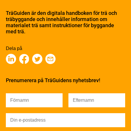
Materialet trä
TräGuiden är den digitala handboken för trä och
Skogsbruk
träbyggande och innehåller information om
Barrträdets uppbyggnad
materialet trä samt instruktioner för byggande
med trä.
Träets egenskaper och kvalitet
Sågverksprocessen
Träbaserade produkter
Dela på
Kemisk behandling
Fakta om Limträ
Byggfysik
Fukt
Prenumerera på TräGuidens nyhetsbrev!
Värmeisolering och lufttäthet
Ljud
Brandsäkerhet
Brandsäkerhet
Byggnadsklasser och verksamhetsklasser
Brandförlopp i byggnader
Brandtekniska funktionskrav