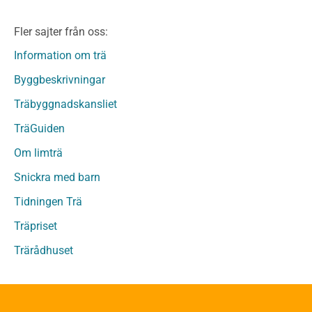
Limträ Obehandlat
Fler sajter från oss:
Fanerträ
Fanerträ Obehandlat
Information om trä
Träpaneler och utvändigt beklädnadsvirke
Byggbeskrivningar
Träpanel och Utvändig beklädnad Behandlat
Träbyggnadskansliet
Träpanel och utvändig beklädnad Obehandlat
Trägolv
TräGuiden
Trägolv Behandlat
Om limträ
Trägolv Obehandlat
Snickra med barn
Sågat virke
Sågat virke Behandlat
Tidningen Trä
Sågat virke Obehandlat
Träpriset
Övriga träprodukter
Trärådhuset
Övrigt byggvirke
Trall
Underlagsspont
Sparrar