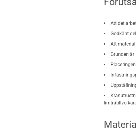
Förutsä
Fasadsystem i skivmaterial
Bullerskärmar och andra
Att det arb
utomhuskonstruktioner
Godkänt del
Träbroar
Att materia
Grunden är 
Placeringen 
Infästnings
Uppställning
Kranutrustni
limträtillverkar
Materia