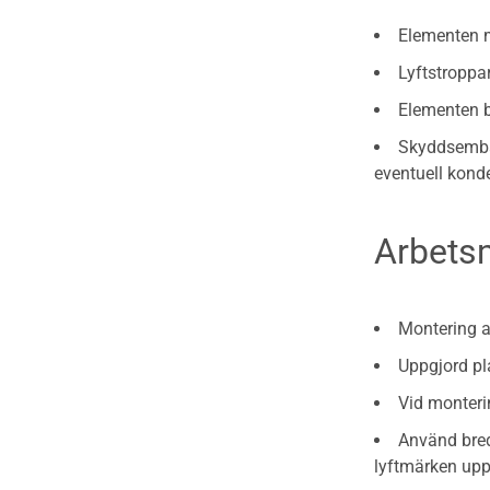
Elementen m
Lyftstroppar
Elementen b
Skyddsembal
eventuell kond
Arbet
Montering a
Uppgjord pl
Vid monterin
Använd bred
lyftmärken up