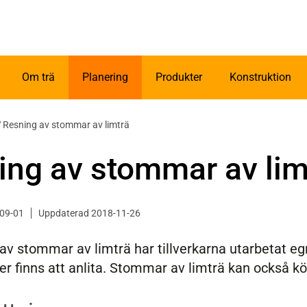
Om trä
Planering
Produkter
Konstruktion
/
Resning av stommar av limträ
ing av stommar av lim
-09-01
Uppdaterad 2018-11-26
av stommar av limträ har tillverkarna utarbetat eg
er finns att anlita. Stommar av limträ kan också k