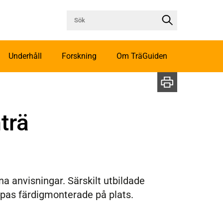
Underhåll
Forskning
Om TräGuiden
trä
na anvisningar. Särskilt utbildade
öpas färdigmonterade på plats.