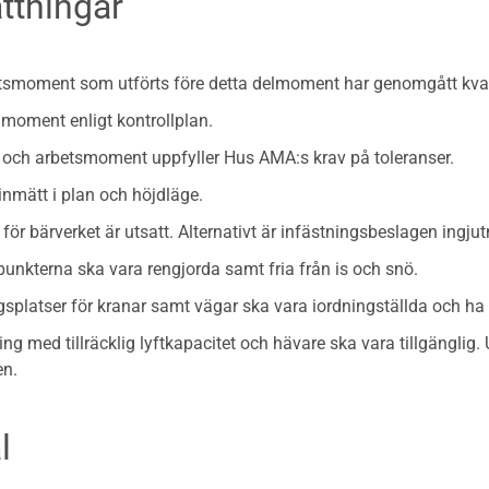
ttningar
etsmoment som utförts före detta delmoment har genomgått kvali
moment enligt kontrollplan.
l och arbetsmoment uppfyller Hus AMA:s krav på toleranser.
inmätt i plan och höjdläge.
för bärverket är utsatt. Alternativt är infästningsbeslagen ingju
punkterna ska vara rengjorda samt fria från is och snö.
splatser för kranar samt vägar ska vara iordningställda och ha t
ng med tillräcklig lyftkapacitet och hävare ska vara tillgänglig.
en.
l