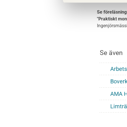
Se föreläsning
"Praktiskt mon
Ingenjörsmässi
Se även
Arbets
Bover
AMA H
Limtr