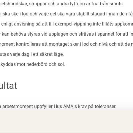
arbetshandskar, stroppar och andra lyftdon är fria från smuts.
 ska ske i lod och varje del ska vara stabilt stagad innan den f
 enligt anvisning så att till exempel vippning inte tillåts uppko
 kan behöva styras vid upplagen och strävas i spannet för att i
 moment kontrolleras att montaget sker i lod och nivå och att d
utas varje dag i ett säkrat läge.
kyddas mot nederbörd och sol.
ultat
h arbetsmoment uppfyller Hus AMA:s krav på toleranser.
monterad på de nivåer som föreskrivs i handlingarna.
permanent fixerad på föreskrivet sätt.