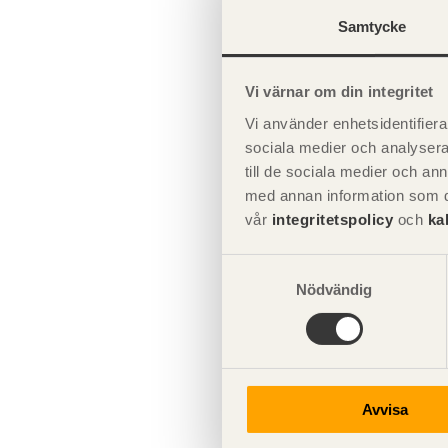
Stommen är 
Samtycke
Stommens pr
Vi värnar om din integritet
Förslag
Vi använder enhetsidentifierar
sociala medier och analysera 
till de sociala medier och a
Att materia
med annan information som du 
vår
integritetspolicy
och
ka
Att limträd
Att stommen
Samtyckesval
Nödvändig
Att stommen
Att stommen
Att montera
Att samtliga
Avvisa
Fungerande