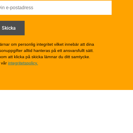
Utförande - invändigt
Drift och underhåll
åga
Drift och underhåll –
generellt
Grunder och bjälklag
d
Fasader och väggar
ärnar om personlig integritet vilket innebär att dina
onuppgifter alltid hanteras på ett ansvarsfullt sätt.
Tak
om att klicka på skicka lämnar du ditt samtycke.
Invändigt underhåll
 vår
integritetspolicy.
Altaner, balkonger och
yttertrappor
Om TräGuiden
Kontakta oss
v
Vi som medverkat till
TräGuiden
ontage av
Friskrivningar
Kakor
Integritetspolicy
material