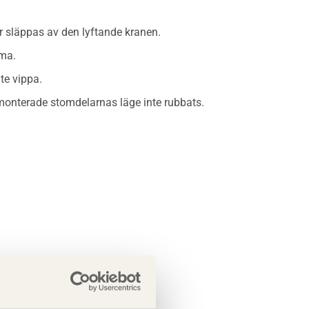
år släppas av den lyftande kranen.
mma.
nte vippa.
e monterade stomdelarnas läge inte rubbats.