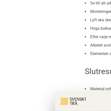
Se till att 
Monteringen
Lyft ska ske
Höga balkar
Efter varje
Arbetet avsl
Elementen s
Slutres
Material oc
Stommen är 
Stommen är 