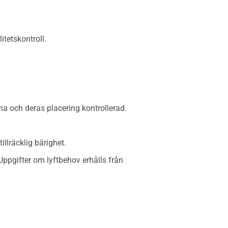
tetskontroll.
tna och deras placering kontrollerad.
illräcklig bärighet.
 Uppgifter om lyftbehov erhålls från