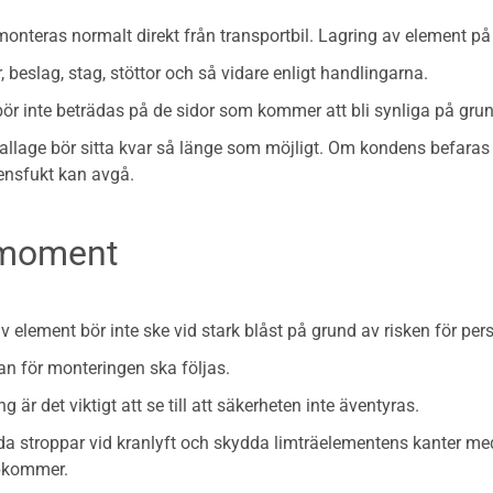
onteras normalt direkt från transportbil. Lagring av element p
, beslag, stag, stöttor och så vidare enligt handlingarna.
ör inte beträdas på de sidor som kommer att bli synliga på gru
lage bör sitta kvar så länge som möjligt. Om kondens befaras 
ensfukt kan avgå.
smoment
v element bör inte ske vid stark blåst på grund av risken för 
an för monteringen ska följas.
g är det viktigt att se till att säkerheten inte äventyras.
a stroppar vid kranlyft och skydda limträelementens kanter med 
pkommer.