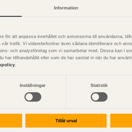
strävad på föreskrivet sätt.
Information
ovisoriska väderskydd är fixerat.
 till kontrollpunkter
e för att anpassa innehållet och annonserna till användarna, tillh
vår trafik. Vi vidarebefordrar även sådana identifierare och anna
nnons- och analysföretag som vi samarbetar med. Dessa kan i sin
l och arbetsmoment uppfyller Hus AMA:s krav på toleranser.
har tillhandahållit eller som de har samlat in när du har använ
kpolicy
.
elarna uppfyller normernas kvalitetskrav. Hållfasthetsklass s
 är strävad enligt handlingarna.
Inställningar
Statistik
 är monterad i lod.
 är monterad på rätta nivåer.
de element är rengjorda från smuts.
 infästningar är korrekt utförda enligt handlingarna.
Tillåt urval
 väderskydd.