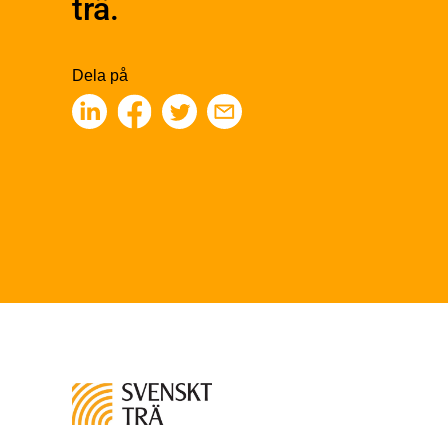
trä.
Träbaserade produkter
Kons
Obe
Kemisk behandling
Konst
Fakta om Limträ
Finge
Dela på
Byggfysik
Kons
Fukt
Fing
Värmeisolering och lufttäthet
Limtr
Ljud
Limt
Brandsäkerhet
Faner
Brandsäkerhet
Fane
Byggnadsklasser och
Träpa
verksamhetsklasser
beklä
Brandförlopp i byggnader
Träp
Brandtekniska funktionskrav
bekl
Brandklasser för material och
Träp
konstruktioner
bekl
Träkonstruktioners
Trägo
brandmotstånd
Träg
Detaljlösningar
Träg