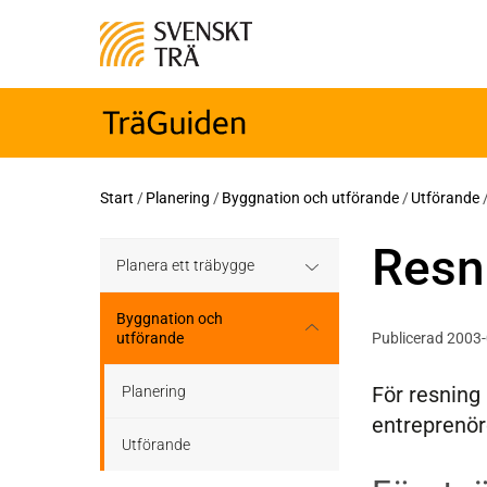
Start
/
Planering
/
Byggnation och utförande
/
Utförande
Resn
Planera ett träbygge
Klimatkalkylator hallar
Byggnation och
utförande
Publicerad 2003
Projektering av trähus -
För resning 
generellt
Planering
entreprenör
Byggsystem
Utförande