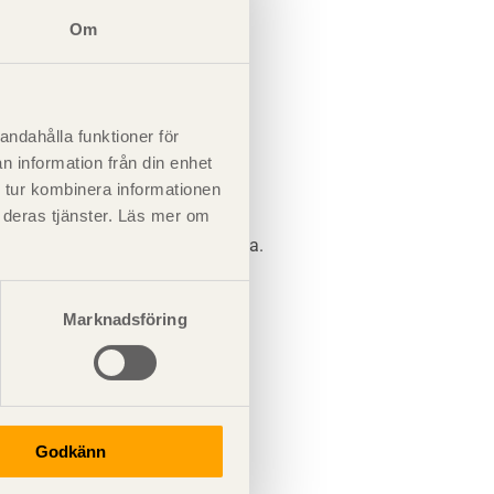
Om
andahålla funktioner för
n information från din enhet
 tur kombinera informationen
t deras tjänster. Läs mer om
ka överensstämma med handlingarna.
Marknadsföring
Godkänn