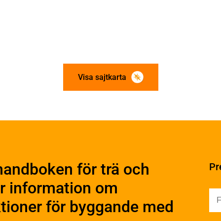
Visa sajtkarta
ation och utförande
Konstruktiv utformning
ering
Grundläggning
rande
Stomme
handboken för trä och
Pr
Stomkomplettering
kter
Trädäck
r information om
ruktionsvirke
Bullerskärmar
truktionsvirke
uktioner för byggande med
Träbroar
ndlat
Dimensionering