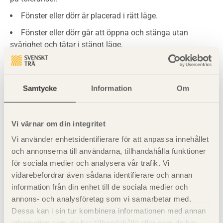
Fönster eller dörr är placerad i rätt läge.
Fönster eller dörr går att öppna och stänga utan
svårighet och tätar i stängt läge.
Fönster eller dörr är monterad i lod så att sidohängd
båge eller dörrblad vid öppning kan stanna i varje läge.
Samtycke
Information
Om
Förslag till kontrollpunkter
Vi värnar om din integritet
Att material och arbetsmoment uppfyller Hus AMA:s
Vi använder enhetsidentifierare för att anpassa innehållet
krav på toleranser.
och annonserna till användarna, tillhandahålla funktioner
för sociala medier och analysera vår trafik. Vi
Att tätningen mellan karm och vägg är utförd innan
vidarebefordrar även sådana identifierare och annan
foder och lister sätts på plats.
information från din enhet till de sociala medier och
Att fönstret går att öppna och stänga utan svårighet.
annons- och analysföretag som vi samarbetar med.
Dessa kan i sin tur kombinera informationen med annan
Att springan mellan båge och karm har samma bredd
information som du har tillhandahållit eller som de har