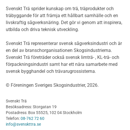
Miljöpolitik och miljömål
Miljödeklarationer och märkning
Svenskt Trä sprider kunskap om trä, träprodukter och
Termer och förkortningar
träbyggande för att främja ett hållbart samhälle och en
livskraftig sågverksnäring. Det gör vi genom att inspirera,
Planering
utbilda och driva teknisk utveckling.
Planera ett träbygge
Klimatkalkylator hallar
Svenskt Trä representerar svensk sågverksindustri och är
Projektering av trähus - generellt
en del av branschorganisationen Skogsindustrierna.
Byggsystem
Svenskt Trä företräder också svensk limträ- , KL-trä- och
förpackningsindustri samt har ett nära samarbete med
Fasadsystem i skivmaterial
svensk bygghandel och trävarugrossisterna.
Bullerskärmar och andra utomhuskonstruktioner
Träbroar
© Föreningen Sveriges Skogsindustrier, 2026.
Byggnation och utförande
Planering
Svenskt Trä
Utförande
Besöksadress: Storgatan 19
Produkter
Postadress: Box 55525, 102 04 Stockholm
Telefon:
08-762 72 60
Konstruktionsvirke
info@svenskttra.se