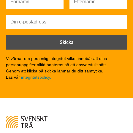
Brandsäkerhet
Brandsäkerhet
Byggnadsklasser och verksamhetsklasser
Brandförlopp i byggnader
Brandtekniska funktionskrav
Brandklasser för material och konstruktioner
Träkonstruktioners brandmotstånd
Detaljlösningar
Vi värnar om personlig integritet vilket innebär att dina
Träytors brandegenskaper
personuppgifter alltid hanteras på ett ansvarsfullt sätt.
Tekniska byten med sprinkler
Genom att klicka på skicka lämnar du ditt samtycke.
Läs vår
integritetspolicy.
Riskvärdering i flervåningsbostadshus
Brandstandarder
Brandstatistik för flervåningsträhus
Kontroll av utförande
Miljö
Miljöeffekter
LCA