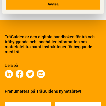
Avvisa
Om trä
Materialet trä
TräGuiden är den digitala handboken för trä och
Skogsbruk
träbyggande och innehåller information om
Barrträdets uppbyggnad
materialet trä samt instruktioner för byggande
med trä.
Träets egenskaper och kvalitet
Sågverksprocessen
Träbaserade produkter
Dela på
Kemisk behandling
Fakta om Limträ
Byggfysik
Fukt
Prenumerera på TräGuidens nyhetsbrev!
Värmeisolering och lufttäthet
Ljud