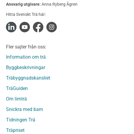
Konstruktionsvirke Behandlat
Ansvarig utgivare:
Anna Ryberg Ågren
Konstruktionsvirke Obehandlat
Hitta Svenskt Trä här:
Konstruktionsvirke Fingerskarvat
Konstruktionsvirke Fingerskarvat Obehandlat
Limträ
Limträ Obehandlat
Fler sajter från oss:
Fanerträ
Fanerträ Obehandlat
Information om trä
Träpaneler och utvändigt beklädnadsvirke
Byggbeskrivningar
Träpanel och Utvändig beklädnad Behandlat
Träbyggnadskansliet
Träpanel och utvändig beklädnad Obehandlat
Trägolv
TräGuiden
Trägolv Behandlat
Om limträ
Trägolv Obehandlat
Snickra med barn
Sågat virke
Sågat virke Behandlat
Tidningen Trä
Sågat virke Obehandlat
Träpriset
Övriga träprodukter