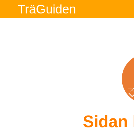
TräGuiden
Sidan 