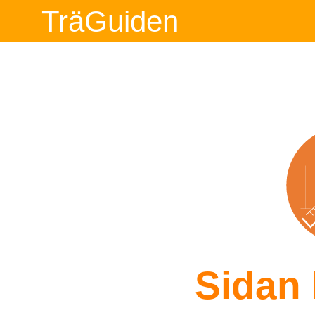
TräGuiden
Sidan 