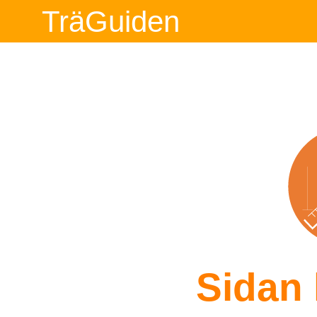
TräGuiden
Sidan 