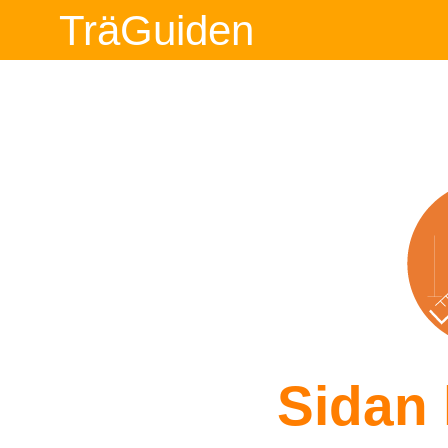
TräGuiden
Sidan 